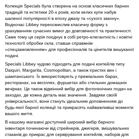
Колекція Specials була створена на основі класичних барних
традицій та естетики 20-х років, коли келих купе набув
шаленої популярності в епоху джазу та «сухого закону».
Водночас Libbey переосмислив класичну форму з
урахуванням сучасних вимог до довговічності та практичності.
Саме тому ця серія поєднує в собі ретро-елегантність і новітні
технології обробки скла, ставши справжнім
«спецзамовленням» для професіоналів та цінителів вишуканої
подачі.
Specials Libbey чудово підходять для подачі коктейлів типу
Daiquiri, Margarita, Cosmopolitan, а також ігристих вин і
шампанського. Їх використовують у преміальних барах,
ресторанах, на весіллях, фуршетах або стильних домашніх
вечірках. Це також відмінний вибір для фотогенічних подач на
заходах, де кожна деталь має значення. Завдяки своїй
універсальності, вони стануть ідеальним доповненням до
будь-якої барної колекції та прикрасять найважливіші моменти
вашого життя.
В нашому магазині доступний широкий вибір барного
інвентаря починаючи від стрейнерів, джигерів, змішувальних
стаканів до
прикрас для сервірування коктейлів
,
наборів для