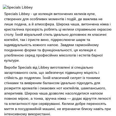
Specials Libbey - це колекція витончених келихів купе,
створених для особливих моментів і подій, де важлива не
лише подача, а й атмосфера. Широка чаша, витончена ніжка і
кристалічна прозорість роблять ці келихи справжньою окрасою
столу. Їхній візуальний стиль ідеально доповнює як класичні
коктейлі, так і ігристе вино, підкреслюючи шарм та
індивідуальність кожного напою. Завдяки гармонійному
поєднанню форми та функціональності, ця колекція є
улюбленою серед професійних міксологів і естетів барної
культури.
Вироби Specials від Libbey виготовлені зі спеціально
загартованого скла, що забезпечує підвищену міцність і
стійкість до подряпин. Їхній класичний силует із тонкими
стінками та вивіреним балансом ідеально підходить для
розкриття ароматів і смакових нот коктейлів, шампанського,
аперитивів. Широка чаша дозволяє насолодитися напоєм
повною мірою, а тонка, зручна ніжка — додає відчуття легкості
та елегантності при сервіруванні. Келихи добре переносять
миття в посудомийній машині, не втрачаючи блиску навіть при
інтенсивному використанні.