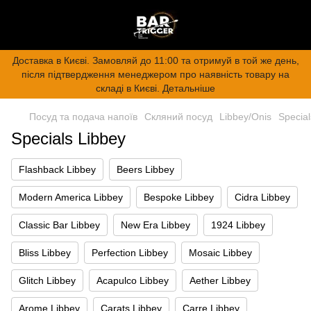
Доставка в Києві. Замовляй до 11:00 та отримуй в той же день,
після підтвердження менеджером про наявність товару на
складі в Києві. Детальніше
Посуд та подача напоїв
Скляний посуд
Libbey/Onis
Special
Specials Libbey
Flashback Libbey
Beers Libbey
Modern America Libbey
Bespoke Libbey
Cidra Libbey
Classic Bar Libbey
New Era Libbey
1924 Libbey
Bliss Libbey
Perfection Libbey
Mosaic Libbey
Glitch Libbey
Acapulco Libbey
Aether Libbey
Arome Libbey
Carats Libbey
Carre Libbey