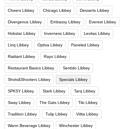
Cheers Libbey
Chicago Libbey
Desserts Libbey
Divergence Libbey
Embassy Libbey
Everest Libbey
Hobstar Libbey
Inverness Libbey
Levitas Libbey
Linq Libbey
Optiva Libbey
Paneled Libbey
Radiant Libbey
Rayo Libbey
Restaurant Basics Libbey
Sentido Libbey
Shots&Shooters Libbey
Specials Libbey
SPKSY Libbey
Stark Libbey
Tarq Libbey
Sway Libbey
The Gats Libbey
Tiki Libbey
Tradition Libbey
Tulip Libbey
Viitta Libbey
Warm Beverage Libbey
Winchester Libbey