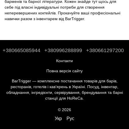
барменів
та
барної літератури
. Кожен знайде тут щось для
себе під власні індивідуальні потреби для створення
неперевершених коктейлів. Прокачуйте ваші професіональні
навички разом з інвентарем від BarTrigger.
+380665085944
+380996288899
+380661297200
Контакти
Повна версія сайту
BarTrigger — комплексне постачання товарів для барів,
ресторанів, готелів і кав’ярень в Україні. Посуд, інвентар,
обладнання, інгредієнти, сервірування, брендування та барні
станції для HoReCa.
© 2026
Укр
Рус