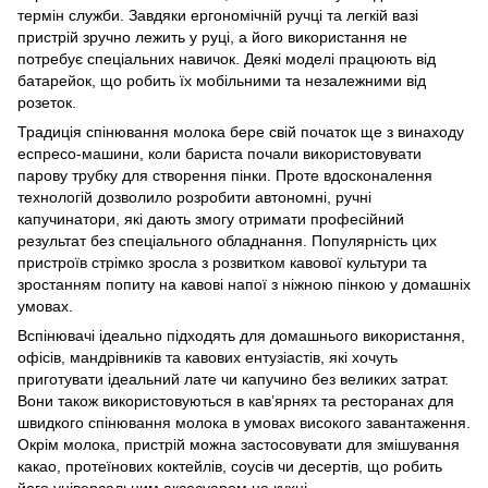
термін служби. Завдяки ергономічній ручці та легкій вазі
пристрій зручно лежить у руці, а його використання не
потребує спеціальних навичок. Деякі моделі працюють від
батарейок, що робить їх мобільними та незалежними від
розеток.
Традиція спінювання молока бере свій початок ще з винаходу
еспресо-машини, коли бариста почали використовувати
парову трубку для створення пінки. Проте вдосконалення
технологій дозволило розробити автономні, ручні
капучинатори, які дають змогу отримати професійний
результат без спеціального обладнання. Популярність цих
пристроїв стрімко зросла з розвитком кавової культури та
зростанням попиту на кавові напої з ніжною пінкою у домашніх
умовах.
Вспінювачі ідеально підходять для домашнього використання,
офісів, мандрівників та кавових ентузіастів, які хочуть
приготувати ідеальний лате чи капучино без великих затрат.
Вони також використовуються в кав’ярнях та ресторанах для
швидкого спінювання молока в умовах високого завантаження.
Окрім молока, пристрій можна застосовувати для змішування
какао, протеїнових коктейлів, соусів чи десертів, що робить