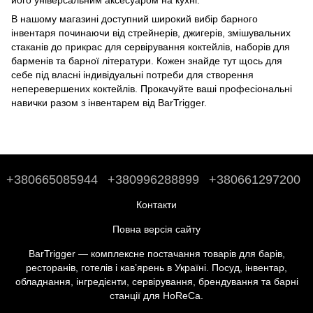
його універсальним аксесуаром на кухні.
В нашому магазині доступний широкий вибір барного
інвентаря починаючи від стрейнерів, джигерів, змішувальних
стаканів до
прикрас для сервірування коктейлів
,
наборів для
барменів
та
барної літератури
. Кожен знайде тут щось для
себе під власні індивідуальні потреби для створення
неперевершених коктейлів. Прокачуйте ваші професіональні
навички разом з інвентарем від BarTrigger.
+380665085944
+380996288899
+380661297200
Контакти
Повна версія сайту
BarTrigger — комплексне постачання товарів для барів,
ресторанів, готелів і кав’ярень в Україні. Посуд, інвентар,
обладнання, інгредієнти, сервірування, брендування та барні
станції для HoReCa.