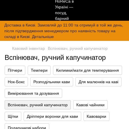
Доставка в Києві. Замовляй до 11:00 та отримуй в той же день,
після підтвердження менеджером про наявність товару на
складі в Києві. Детальніше
Кавовий інвентар
Вспінювач, ручний капучинатор
Вспінювач, ручний капучинатор
Пітчери
Темпери
Килимки/мати для темперування
Нок-Бокс
Розподільники кави
Для малюнків на каві
Вимірювання та дозування
Вспінювач, ручний капучинатор
Кавові чайники
Щітки
Дріппери воронки для кави
Кавоварки
Подарункові набори