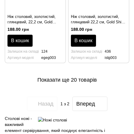
Ніж столовий, золотистий,
Ніж столовий, золотистий,
глянцевий, 22,2 см, Gold
глянцевий 22,2 см, Gold Shine
Shine Ege Hira
Istanbul Hira
188.00 грн
188.00 грн
В кошик
В кошик
Залишок на складі
124
Залишок на складі
436
Артикул моделі
egeg003
Артикул моделі
istg003
Показати ще 20 товарів
Назад
Вперед
1
з 2
Столові ножі -
важливий
елемент сервірування, який поєднує елегантність і