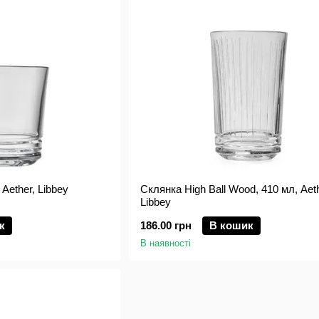
Aether, Libbey
Склянка High Ball Wood, 410 мл, Aeth
Libbey
к
186.00 грн
В кошик
В наявності