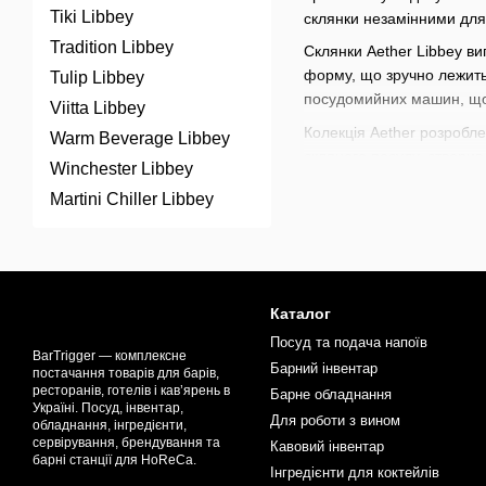
Tiki Libbey
склянки незамінними для 
Tradition Libbey
Склянки Aether Libbey виг
форму, що зручно лежить 
Tulip Libbey
посудомийних машин, що
Viitta Libbey
Колекція Aether розроблен
Warm Beverage Libbey
скляного посуду, створив
Winchester Libbey
Склянки Aether Libbey іде
Martini Chiller Libbey
використовуються в еліт
колекція додає кожній по
В нашому магазині доступ
коктейлів
,
наборів для ба
Каталог
коктейлів. Прокачуйте ва
Посуд та подача напоїв
BarTrigger — комплексне
Барний інвентар
постачання товарів для барів,
ресторанів, готелів і кав’ярень в
Барне обладнання
Україні. Посуд, інвентар,
Для роботи з вином
обладнання, інгредієнти,
сервірування, брендування та
Кавовий інвентар
барні станції для HoReCa.
Інгредієнти для коктейлів