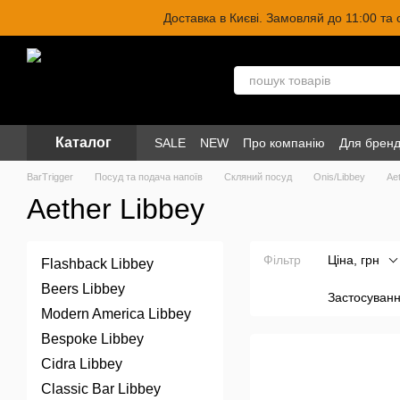
Перейти до основного контенту
Доставка в Києві. Замовляй до 11:00 та
Каталог
SALE
NEW
Про компанію
Для бренд
BarTrigger
Посуд та подача напоїв
Скляний посуд
Onis/Libbey
Ae
Aether Libbey
Фільтр
Ціна, грн
Flashback Libbey
Beers Libbey
Застосуван
Modern America Libbey
Bespoke Libbey
Cidra Libbey
Classic Bar Libbey