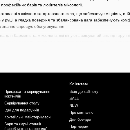
професійних барів та любителів міксології.
отовлені з якісного загартованого скла, що забезпечує міцність, сті
у руці, а гладка поверхня та збалансована вага забезпечують комфо
 значно спрощує обслуговування.
а для барменів та міксологів, які цінують вишуканий вигляд і зручніс
 цю серію для тих, хто прагне перетворити кожен коктейль на справ
ально підходять для подачі класичних і авторських коктейлів, віскі, 
них барах, ресторанах, готелях, а також стануть стильним доповне
дачі витонченості та професійного вигляду.
ний широкий вибір барного інвентаря починаючи від стрейнерів, дж
рменів
та
барної літератури
. Кожен знайде тут щось для себе під в
Клієнтам
ші професіональні навички разом з інвентарем від BarTrigger.
Прикраси та сервірування
Вхід до кабінету
коктейлів
SALE
Сервірування столу
NEW
Ідеї для подарунків
Про компанію
Коктейльні майстер-класи
Для брендів
Бари та барні станції
Партнерам
(виробництво та оренда)