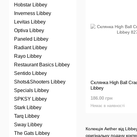
Hobstar Libbey
Inverness Libbey
Levitas Libbey
Optiva Libbey
Paneled Libbey
Radiant Libbey
Rayo Libbey
Restaurant Basics Libbey
Sentido Libbey
Shots&Shooters Libbey
Склянка High Ball Crac
Libbey
Specials Libbey
186.00 грн
SPKSY Libbey
Немає в наявності
Stark Libbey
Tarq Libbey
Sway Libbey
Колекція Aether від Libb
The Gats Libbey
оригінальну подачу коктей