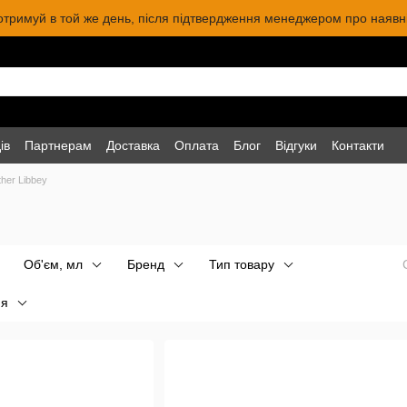
 отримуй в той же день, після підтвердження менеджером про наявніс
ів
Партнерам
Доставка
Оплата
Блог
Відгуки
Контакти
ther Libbey
Об'єм, мл
Бренд
Тип товару
ня