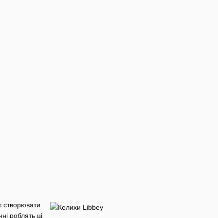
яє створювати
нні роблять ці