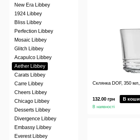
New Era Libbey
1924 Libbey
Bliss Libbey
Perfection Libbey
Mosaic Libbey
Glitch Libbey
Acapulco Libbey
Aether Libbey
Carats Libbey
Склянка DOF, 350 мл, 
Carre Libbey
Cheers Libbey
132.00 грн
В коши
Chicago Libbey
В наявності
Desserts Libbey
Divergence Libbey
Embassy Libbey
Everest Libbey