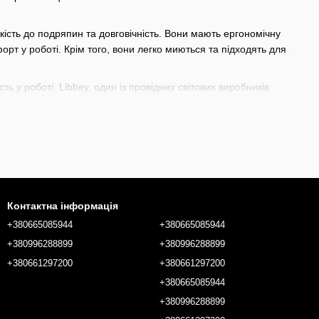
йкість до подряпин та довговічність. Вони мають ергономічну
рт у роботі. Крім того, вони легко миються та підходять для
ть у роботі. Libbey, один із провідних світових виробників
жнє мистецтво, підкреслюючи його колір та текстуру.
рому, лонг-дрінків та інших напоїв. Вони широко
нням домашнього бару. Завдяки універсальному дизайну, ця
игерів, змішувальних стаканів до
прикрас для сервірування
ласні індивідуальні потреби для створення неперевершених
Контактна інформація
+380665085944
+380665085944
+380996288899
+380996288899
+380661297200
+380661297200
+380665085944
+380996288899