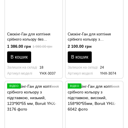
Смокінг-Ган для коптіння
Смокінг-Ган для коптіння
срібного кольору без
срібного кольору з
підставки, 117*60*37, Boruit
підставкою, низький,
1 386.00 грн
2 100.00 грн
1 980.00 грн
107*90*55мм, Boruit
В кошик
В кошик
Залишок на складі
18
Залишок на складі
24
Артикул моделі
YHX-3037
Артикул моделі
YHX-3074
ВІДЕО
ВІДЕО