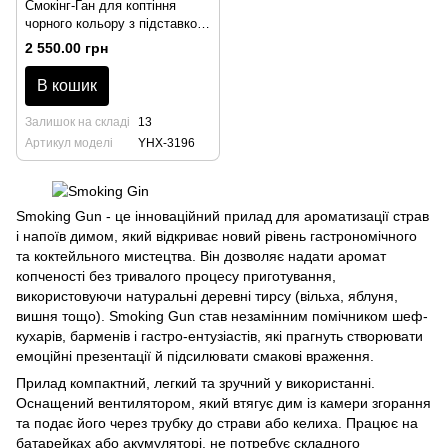
Смокінг-Ган для коптіння
чорного кольору з підставкою,
високий, 158*90*55 мм, Boruit
2 550.00 грн
В кошик
Залишок на складі
13
Артикул моделі
YHX-3196
Smoking Gun - це інноваційний прилад для ароматизації страв
і напоїв димом, який відкриває новий рівень гастрономічного
та коктейльного мистецтва. Він дозволяє надати аромат
копченості без тривалого процесу приготування,
використовуючи натуральні деревні тирсу (вільха, яблуня,
вишня тощо). Smoking Gun став незамінним помічником шеф-
кухарів, барменів і гастро-ентузіастів, які прагнуть створювати
емоційні презентації й підсилювати смакові враження.
Прилад компактний, легкий та зручний у використанні.
Оснащений вентилятором, який втягує дим із камери згорання
та подає його через трубку до страви або келиха. Працює на
батарейках або акумуляторі, не потребує складного