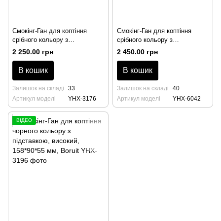
Смокінг-Ган для коптіння
Смокінг-Ган для коптіння
срібного кольору з
срібного кольору з
підставкою, низький,
підставкою, високий,
2 250.00 грн
2 450.00 грн
123*90*55 мм, Boruit
158*90*55мм, Boruit
В кошик
В кошик
Залишок на складі
33
Залишок на складі
40
Артикул моделі
YHX-3176
Артикул моделі
YHX-6042
ВІДЕО