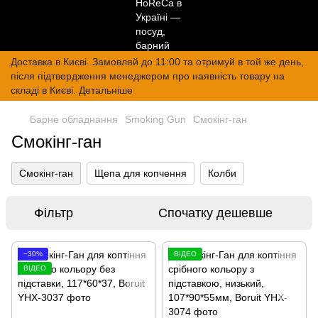
Доставка в Києві. Замовляй до 11:00 та отримуй в той же день,
після підтвердження менеджером про наявність товару на
складі в Києві. Детальніше
Барне обладнання
Smoking Gun
Смокінг-ган
Смокінг-ган
Смокінг-ган
Щепа для копчення
Колби
Фільтр
Спочатку дешевше
−30%
ВІДЕО
ВІДЕО