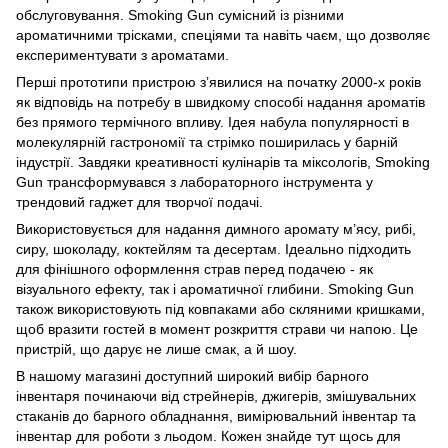
обслуговування. Smoking Gun сумісний із різними
ароматичними трісками, спеціями та навіть чаєм, що дозволяє
експериментувати з ароматами.
Перші прототипи пристрою з’явилися на початку 2000-х років
як відповідь на потребу в швидкому способі надання ароматів
без прямого термічного впливу. Ідея набула популярності в
молекулярній гастрономії та стрімко поширилась у барній
індустрії. Завдяки креативності кулінарів та міксологів, Smoking
Gun трансформувався з лабораторного інструмента у
трендовий гаджет для творчої подачі.
Використовується для надання димного аромату м’ясу, рибі,
сиру, шоколаду, коктейлям та десертам. Ідеально підходить
для фінішного оформлення страв перед подачею - як
візуального ефекту, так і ароматичної глибини. Smoking Gun
також використовують під ковпаками або скляними кришками,
щоб вразити гостей в момент розкриття страви чи напою. Це
пристрій, що дарує не лише смак, а й шоу.
В нашому магазині доступний широкий вибір барного
інвентаря починаючи від стрейнерів, джигерів, змішувальних
стаканів до
барного обладнання
,
вимірювальний інвентар
та
інвентар для роботи з льодом
. Кожен знайде тут щось для