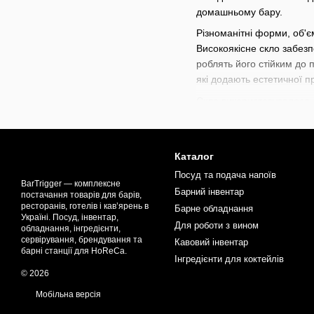
домашньому бару.
Різноманітні форми, об'є
Високоякісне скло забезпе
роблять його стійким до 
які додають естетичної пр
Скло використовувалося д
сервірування. У Середньо
барної культури. Сьогод
функціональністю.
Каталог
Такі келихи та склянки ви
Посуд та подача напоїв
підходять для барів, рес
BarTrigger — комплексне
Барний інвентар
постачання товарів для барів,
варіант, що ідеально доп
ресторанів, готелів і кав’ярень в
Барне обладнання
Україні. Посуд, інвентар,
В нашому магазині доступ
Для роботи з вином
обладнання, інгредієнти,
коктейлів
,
наборів для ба
сервірування, брендування та
Кавовий інвентар
коктейлів. Прокачуйте ва
барні станції для HoReCa.
Інгредієнти для коктейлів
© 2026
Мобільна версія