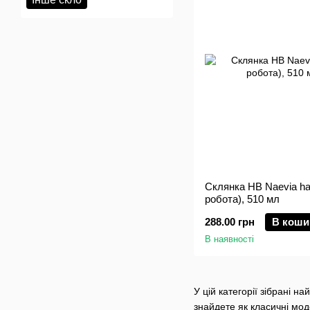
Склянка HB Naevia h
робота), 510 мл
288.00 грн
В коши
В наявності
У цій категорії зібрані н
знайдете як класичні мод