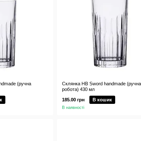
ndmade (ручна
Склянка HB Sword handmade (ручна
робота) 430 мл
к
185.00 грн
В кошик
В наявності