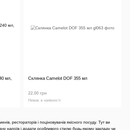
40 мл,
Склянка Camelot DOF 355 мл
22.00 грн
Немає в наявності
енів, рестораторів і поціновувачів якісного посуду. Тут ви
дачу напоїв і додати особливого стилю будь-якому закладу чи