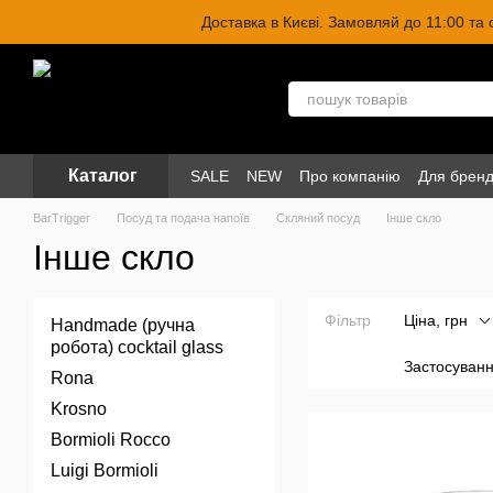
Перейти до основного контенту
Доставка в Києві. Замовляй до 11:00 та
Каталог
SALE
NEW
Про компанію
Для бренд
BarTrigger
Посуд та подача напоїв
Скляний посуд
Інше скло
Інше скло
Фільтр
Ціна, грн
Handmade (ручна
робота) cocktail glass
Застосуван
Rona
Krosno
Bormioli Rocco
Luigi Bormioli