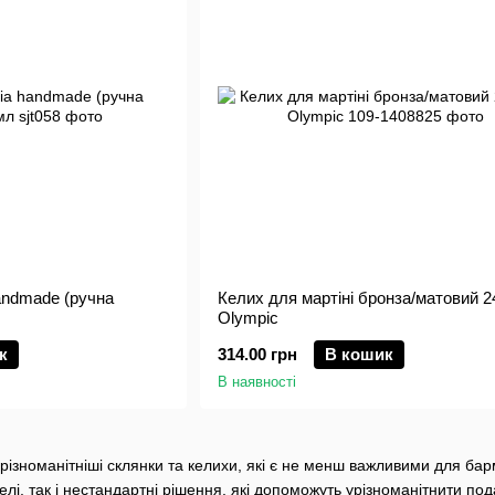
andmade (ручна
Келих для мартіні бронза/матовий 2
Olympic
к
314.00 грн
В кошик
В наявності
айрізноманітніші склянки та келихи, які є не менш важливими для барм
елі, так і нестандартні рішення, які допоможуть урізноманітнити по