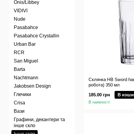
Onis/Libbey
VIDIVI
Nude
Pasabahce
Pasabahce Crystallin
Urban Bar
RCR
San Miguel
Barta
Nachtmann
Склянка HB Sword ha
робота) 350 мл
Jakobsen Design
Глечики
185.00 грн
В коши
В наявності
Crisa
Вази
Графини, декантери та
інше скло
Інше скло