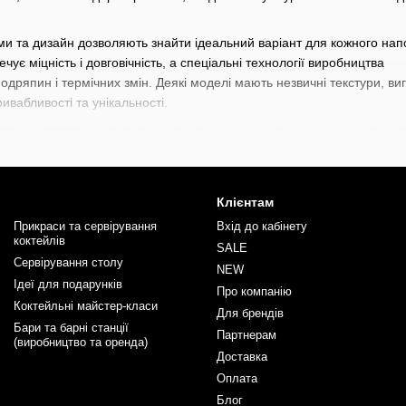
ми та дизайн дозволяють знайти ідеальний варіант для кожного нап
чує міцність і довговічність, а спеціальні технології виробництва
подряпин і термічних змін. Деякі моделі мають незвичні текстури, ви
ивабливості та унікальності.
ля виготовлення посуду ще в античні часи, але саме келихи та скл
віччі та епоху Відродження скляний посуд був символом статусу, а 
ні виробники експериментують з формами, матеріалами та технологі
Клієнтам
користовуються для подачі різних напоїв: від класичних коктейлів і в
Прикраси та сервірування
Вхід до кабінету
торанів, готелів і домашнього вжитку, додаючи сервіруванню особлив
коктейлів
SALE
овнить його барний або кухонний арсенал.
Сервірування столу
NEW
Ідеї для подарунків
ний широкий вибір барного інвентаря починаючи від стрейнерів, дж
Про компанію
рменів
та
барної літератури
. Кожен знайде тут щось для себе під в
Коктейльні майстер-класи
Для брендів
ші професіональні навички разом з інвентарем від BarTrigger.
Бари та барні станції
Партнерам
(виробництво та оренда)
Доставка
Оплата
Блог