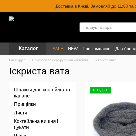
Перейти до основного контенту
Доставка в Києві. Замовляй до 11:00 та
Каталог
SALE
NEW
Про компанію
Для бренд
BarTrigger
Прикраси та сервірування коктейлів
Іскриста вата
Іскриста вата
Шпажки для коктейлів та
ВІДЕО
канапе
Прищіпки
Листя
Коктейльна вишня і
цукати
Чіпси