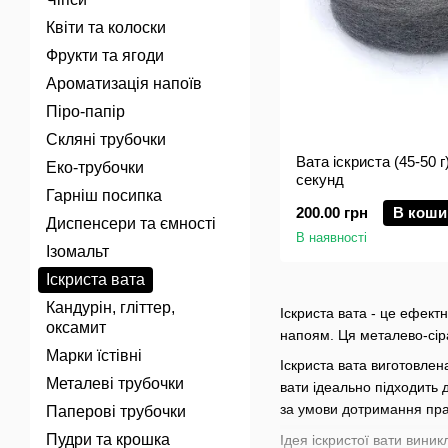
Квіти та колоски
Фрукти та ягоди
Ароматизація напоїв
Піро-папір
Скляні трубочки
Вата іскриста (45-50 г)
Еко-трубочки
секунд
Гарніш посипка
200.00 грн
В коши
Диспенсери та ємності
В наявності
Ізомальт
Іскриста вата
Кандурін, гліттер,
Іскриста вата - це ефект
оксамит
напоям. Ця металево-сір
Марки їстівні
Іскриста вата виготовлен
Металеві трубочки
вати ідеально підходить 
за умови дотримання прав
Паперові трубочки
Пудри та крошка
Ідея іскристої вати виник