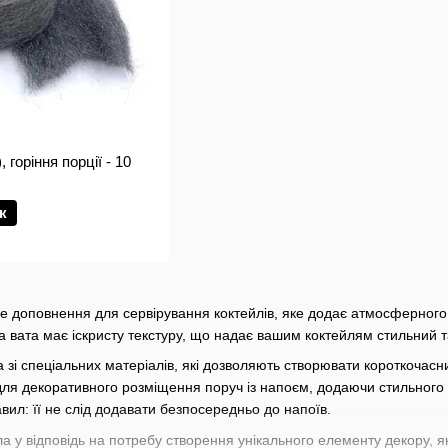
, горіння порції - 10
к
не доповнення для сервірування коктейлів, яке додає атмосферного
а вата має іскристу текстуру, що надає вашим коктейлям стильний 
а зі спеціальних матеріалів, які дозволяють створювати короткочасн
для декоративного розміщення поруч із напоєм, додаючи стильного 
ил: її не слід додавати безпосередньо до напоїв.
ла у відповідь на потребу створення унікального елементу декору, я