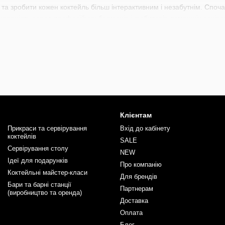
 та зробити кожен коктейль більш інтерактивним і незабутнім. Споча
улярність серед професійних барменів і любителів домашніх вечіро
дходить для тематичних вечірок, корпоративів, весіль і будь-яких с
уч із коктейлем або на блюдці. Вона додає ефектного сяйва при за
ачі, роблячи коктейлі справжньою окрасою будь-якого заходу.
ний широкий вибір барного інвентаря починаючи від стрейнерів, дж
рменів
та
барної літератури
. Кожен знайде тут щось для себе під в
ші професіональні навички разом з інвентарем від BarTrigger.
Клієнтам
Прикраси та сервірування
Вхід до кабінету
коктейлів
SALE
Сервірування столу
NEW
Ідеї для подарунків
Про компанію
Коктейльні майстер-класи
Для брендів
Бари та барні станції
Партнерам
(виробництво та оренда)
Доставка
Оплата
Блог