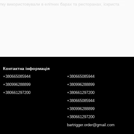
тку використовували в елітних барах та ресторанах, іскриста
к.
вяткових подій. Її можна використовувати як декоративний
палюванні, створюючи незабутнє враження для гостей. Вата
игерів, змішувальних стаканів до
прикрас для сервірування
ласні індивідуальні потреби для створення неперевершених
Контактна інформація
+380665085944
+380665085944
+380996288899
+380996288899
+380661297200
+380661297200
+380665085944
+380996288899
+380661297200
bartrigger.order@gmail.com