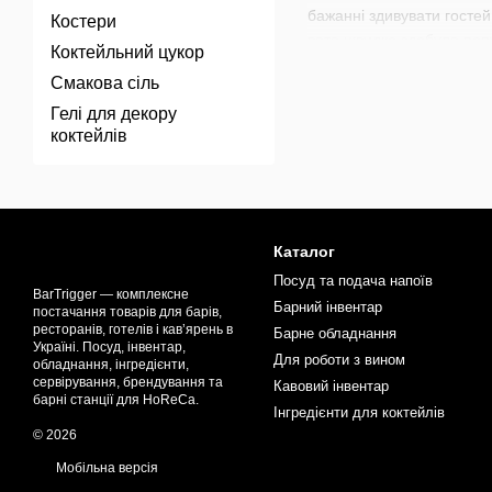
бажанні здивувати гостей
Костери
вата швидко здобула поп
Коктейльний цукор
Іскриста вата ідеально пі
Смакова сіль
елемент, розміщуючи пор
Гелі для декору
підкреслить естетику под
коктейлів
В нашому магазині доступ
коктейлів
,
наборів для ба
коктейлів. Прокачуйте ва
Каталог
Посуд та подача напоїв
BarTrigger — комплексне
Барний інвентар
постачання товарів для барів,
ресторанів, готелів і кав’ярень в
Барне обладнання
Україні. Посуд, інвентар,
Для роботи з вином
обладнання, інгредієнти,
сервірування, брендування та
Кавовий інвентар
барні станції для HoReCa.
Інгредієнти для коктейлів
© 2026
Мобільна версія