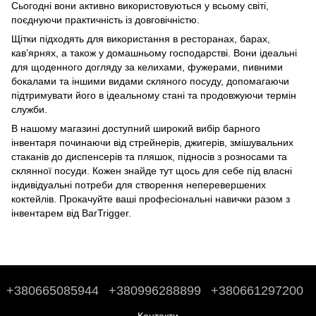
Сьогодні вони активно використовуються у всьому світі,
поєднуючи практичність із довговічністю.
Щітки підходять для використання в ресторанах, барах,
кав’ярнях, а також у домашньому господарстві. Вони ідеальні
для щоденного догляду за келихами, фужерами, пивними
бокалами та іншими видами скляного посуду, допомагаючи
підтримувати його в ідеальному стані та продовжуючи термін
служби.
В нашому магазині доступний широкий вибір барного
інвентаря починаючи від стрейнерів, джигерів, змішувальних
стаканів до
диспенсерів та пляшок
,
підносів з розносами
та
склянної посуди
. Кожен знайде тут щось для себе під власні
індивідуальні потреби для створення неперевершених
коктейлів. Прокачуйте ваші професіональні навички разом з
інвентарем від BarTrigger.
+380665085944
+380996288899
+380661297200