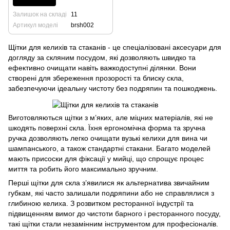
Залишок на складі
11
Артикул моделі
brsh002
Щітки для келихів та стаканів - це спеціалізовані аксесуари для
догляду за скляним посудом, які дозволяють швидко та
ефективно очищати навіть важкодоступні ділянки. Вони
створені для збереження прозорості та блиску скла,
забезпечуючи ідеальну чистоту без подряпин та пошкоджень.
Виготовляються щітки з м’яких, але міцних матеріалів, які не
шкодять поверхні скла. Їхня ергономічна форма та зручна
ручка дозволяють легко очищати вузькі келихи для вина чи
шампанського, а також стандартні стакани. Багато моделей
мають присоски для фіксації у мийці, що спрощує процес
миття та робить його максимально зручним.
Перші щітки для скла з’явилися як альтернатива звичайним
губкам, які часто залишали подряпини або не справлялися з
глибиною келиха. З розвитком ресторанної індустрії та
підвищенням вимог до чистоти барного і ресторанного посуду,
такі щітки стали незамінним інструментом для професіоналів.