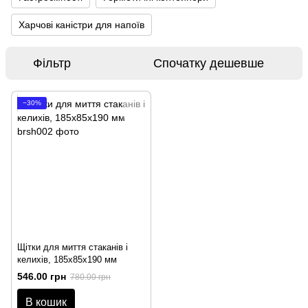
Харчові каністри для напоїв
Фільтр
Спочатку дешевше
−30%
Щітки для миття стаканів і
келихів, 185x85х190 мм
546.00 грн
780.00 грн
В кошик