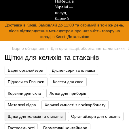
Доставка в Києві. Замовляй до 11:00 та отримуй в той же день,
після підтвердження менеджером про наявність товару на
складі в Києві. Детальніше
Барне обладнання
Для організації, зберігання та логістики
Щітки для келихів та стаканів
Барні органайзери
Диспенсери та пляшки
Підноси та Розноси
Касети для скла
Корзини для скла
Лотки для приборів
Металеві відра
Харчові ємності з полікарбонату
Щітки для келихів та стаканів
Органайзери для стаканів
Гастроємності
Герметичні контейнери