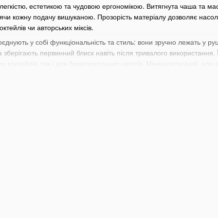
егкістю, естетикою та чудовою ергономікою. Витягнута чаша та маси
блячи кожну подачу вишуканою. Прозорість матеріалу дозволяє нас
октейлів чи авторських міксів.
єднують у собі функціональність та стиль: вони зручно лежать у руці
 зберігають первинний блиск навіть після тривалого використання. 
х коктейлів, так і для безалкогольних напоїв. Мінімалістичний, але
ворена як відповідь на попит барної індустрії на склянки, що поєдн
з понад 200-річною історією у сфері виробництва скляного посуду, в
 з латини означає “легкість”, що ідеально передає концепцію серії 
чудово підходять для сервірування вин, коктейлів, аперитивів або на
ласу, стильних барів, а також домашніх колекцій, де цінують вишукан
енному житті, так і на особливих подіях.
ний широкий вибір барного інвентаря починаючи від стрейнерів, дж
рменів
та
барної літератури
. Кожен знайде тут щось для себе під в
ші професіональні навички разом з інвентарем від BarTrigger.