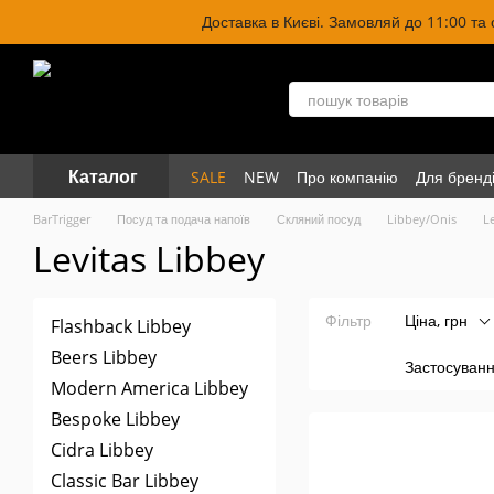
Перейти до основного контенту
Доставка в Києві. Замовляй до 11:00 та
Каталог
SALE
NEW
Про компанію
Для бренд
BarTrigger
Посуд та подача напоїв
Скляний посуд
Libbey/Onis
L
Levitas Libbey
Фільтр
Ціна, грн
Flashback Libbey
Beers Libbey
Застосуван
Modern America Libbey
Bespoke Libbey
Cidra Libbey
Classic Bar Libbey