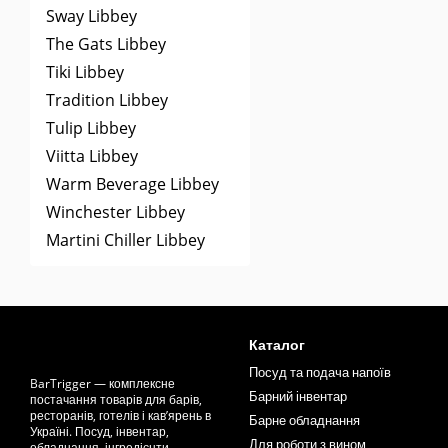
Sway Libbey
The Gats Libbey
Tiki Libbey
Tradition Libbey
Tulip Libbey
Viitta Libbey
Warm Beverage Libbey
Winchester Libbey
Martini Chiller Libbey
Каталог
Посуд та подача напоїв
BarTrigger — комплексне
Барний інвентар
постачання товарів для барів,
ресторанів, готелів і кав’ярень в
Барне обладнання
Україні. Посуд, інвентар,
Для роботи з вином
обладнання, інгредієнти,