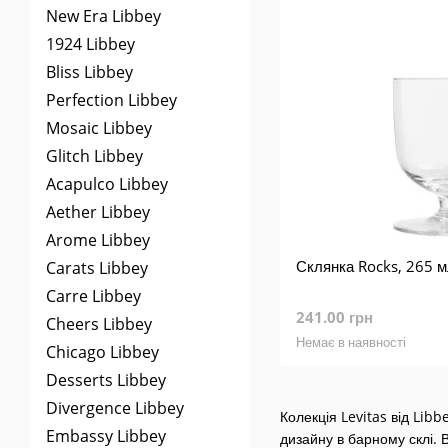
New Era Libbey
1924 Libbey
Bliss Libbey
Perfection Libbey
Mosaic Libbey
Glitch Libbey
Acapulco Libbey
Aether Libbey
Arome Libbey
Склянка Rocks, 265 мл
Carats Libbey
Carre Libbey
241.00 грн
Cheers Libbey
Немає в наявності
Chicago Libbey
Desserts Libbey
Divergence Libbey
Колекція Levitas від Libb
Embassy Libbey
дизайну в барному склі. 