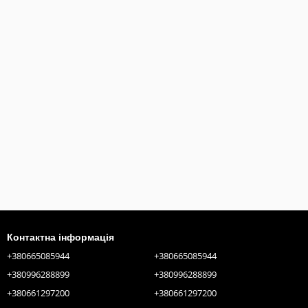
Контактна інформація
+380665085944
+380665085944
+380996288899
+380996288899
+380661297200
+380661297200