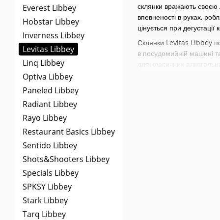
склянки вражають своєю л
Everest Libbey
впевненості в руках, ро
Hobstar Libbey
цінується при дегустації к
Inverness Libbey
Склянки Levitas Libbey по
Levitas Libbey
в посудомийній машині та
Linq Libbey
для класичних алкогольни
святкового столу.
Optiva Libbey
Paneled Libbey
Колекція Levitas була ст
вигляд. Компанія Libbey, 
Radiant Libbey
Назва
Levitas
у перекладі
Rayo Libbey
форми.
Restaurant Basics Libbey
Склянки з цієї колекції 
Sentido Libbey
для ресторанів преміум-к
Shots&Shooters Libbey
використання як у повсякд
Specials Libbey
В нашому магазині доступ
коктейлів
,
наборів для ба
SPKSY Libbey
коктейлів. Прокачуйте ва
Stark Libbey
Tarq Libbey