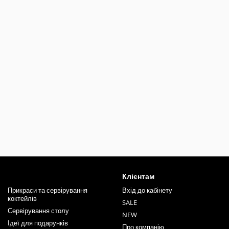
Клієнтам
Прикраси та сервірування
Вхід до кабінету
коктейлів
SALE
Сервірування столу
NEW
Ідеї для подарунків
Про компанію