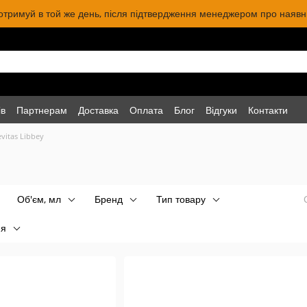
 отримуй в той же день, після підтвердження менеджером про наявніс
ів
Партнерам
Доставка
Оплата
Блог
Відгуки
Контакти
evitas Libbey
Об'єм, мл
Бренд
Тип товару
ня