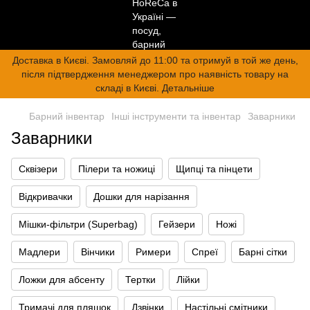
Доставка в Києві. Замовляй до 11:00 та отримуй в той же день,
після підтвердження менеджером про наявність товару на
складі в Києві. Детальніше
Барний інвентар
Інші інструменти та інвентар
Заварники
Заварники
Сквізери
Пілери та ножиці
Щипці та пінцети
Відкривачки
Дошки для нарізання
Мішки-фільтри (Superbag)
Гейзери
Ножі
Мадлери
Вінчики
Римери
Спреї
Барні сітки
Ложки для абсенту
Тертки
Лійки
Тримачі для пляшок
Дзвінки
Настільні смітники