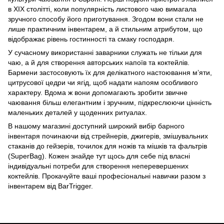
в XIX столітті, коли популярність листового чаю вимагала
зручного способу його приготування. Згодом вони стали не
лише практичним інвентарем, а й стильним атрибутом, що
відображає рівень гостинності та смаку господаря.
У сучасному використанні заварники служать не тільки для
чаю, а й для створення авторських напоїв та коктейлів.
Бармени застосовують їх для делікатного настоювання м’яти,
цитрусової цедри чи ягід, щоб надати напоям особливого
характеру. Вдома ж вони допомагають зробити звичне
чаювання більш елегантним і зручним, підкреслюючи цінність
маленьких деталей у щоденних ритуалах.
В нашому магазині доступний широкий вибір барного
інвентаря починаючи від стрейнерів, джигерів, змішувальних
стаканів до
гейзерів
,
точилок для ножів
та
мішків та фальтрів
(SuperBag)
. Кожен знайде тут щось для себе під власні
індивідуальні потреби для створення неперевершених
коктейлів. Прокачуйте ваші професіональні навички разом з
інвентарем від BarTrigger.