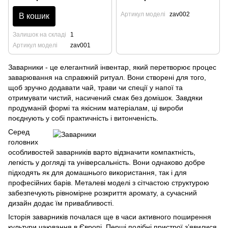
Артикул моделі
zav002
В кошик
Залишок на складі
1
Артикул моделі
zav001
Заварники - це елегантний інвентар, який перетворює процес
заварювання на справжній ритуал. Вони створені для того,
щоб зручно додавати чай, трави чи спеції у напої та
отримувати чистий, насичений смак без домішок. Завдяки
продуманій формі та якісним матеріалам, ці вироби
поєднують у собі практичність і витонченість.
Серед
головних
особливостей заварників варто відзначити компактність,
легкість у догляді та універсальність. Вони однаково добре
підходять як для домашнього використання, так і для
професійних барів. Металеві моделі з сітчастою структурою
забезпечують рівномірне розкриття аромату, а сучасний
дизайн додає їм привабливості.
Історія заварників почалася ще в часи активного поширення
культури чаювання в Європі. Перші подібні пристрої з’явилися