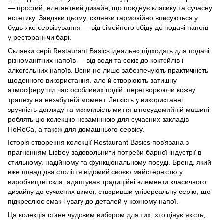
— простий, елегантний дизайн, що поєднує класику та сучасну
естетику. Завдяки цьому, склянки гармонійно вписуються у
будь-яке сервірування — від сімейного обіду до подачі напоїв
у ресторані чи барі.
Склянки серії Restaurant Basics ідеально підходять для подачі
різноманітних напоїв — від води та соків до коктейлів і
алкогольних напоїв. Вони не лише забезпечують практичність
щоденного використання, але й створюють затишну
атмосферу під час особливих подій, перетворюючи кожну
трапезу на незабутній момент. Легкість у використанні,
зручність догляду та можливість миття в посудомийній машині
роблять цю колекцію незамінною для сучасних закладів
HoReCa, а також для домашнього сервісу.
Історія створення колекції Restaurant Basics пов’язана з
прагненням Libbey задовольнити потреби барної індустрії в
стильному, надійному та функціональному посуді. Бренд, який
вже понад два століття відомий своєю майстерністю у
виробництві скла, адаптував традиційні елементи класичного
дизайну до сучасних вимог, створивши універсальну серію, що
підкреслює смак і увагу до деталей у кожному напої.
Ця колекція стане чудовим вибором для тих, хто цінує якість,