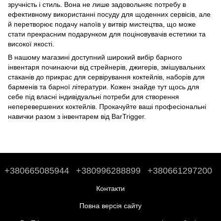
зручність і стиль. Вона не лише задовольняє потребу в
ефективному використанні посуду для щоденних сервісів, але
й перетворює подачу напоїв у витвір мистецтва, що може
стати прекрасним подарунком для поціновувачів естетики та
високої якості.
В нашому магазині доступний широкий вибір барного
інвентаря починаючи від стрейнерів, джигерів, змішувальних
стаканів до
прикрас для сервірування коктейлів
,
наборів для
барменів
та
барної літератури
. Кожен знайде тут щось для
себе під власні індивідуальні потреби для створення
неперевершених коктейлів. Прокачуйте ваші професіональні
навички разом з інвентарем від BarTrigger.
+380665085944
+380996288899
+380661297200
Контакти
Повна версія сайту