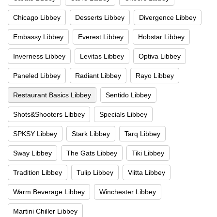
Chicago Libbey
Desserts Libbey
Divergence Libbey
Embassy Libbey
Everest Libbey
Hobstar Libbey
Inverness Libbey
Levitas Libbey
Optiva Libbey
Paneled Libbey
Radiant Libbey
Rayo Libbey
Restaurant Basics Libbey
Sentido Libbey
Shots&Shooters Libbey
Specials Libbey
SPKSY Libbey
Stark Libbey
Tarq Libbey
Sway Libbey
The Gats Libbey
Tiki Libbey
Tradition Libbey
Tulip Libbey
Viitta Libbey
Warm Beverage Libbey
Winchester Libbey
Martini Chiller Libbey