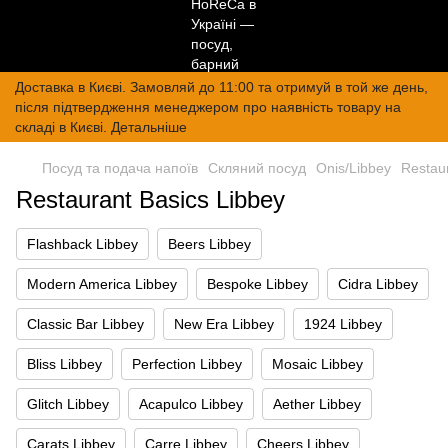
Доставка в Києві. Замовляй до 11:00 та отримуй в той же день,
після підтвердження менеджером про наявність товару на
складі в Києві. Детальніше
Посуд та подача напоїв
Скляний посуд
Onis/Libbey
Restaur
Restaurant Basics Libbey
Flashback Libbey
Beers Libbey
Modern America Libbey
Bespoke Libbey
Cidra Libbey
Classic Bar Libbey
New Era Libbey
1924 Libbey
Bliss Libbey
Perfection Libbey
Mosaic Libbey
Glitch Libbey
Acapulco Libbey
Aether Libbey
Carats Libbey
Carre Libbey
Cheers Libbey