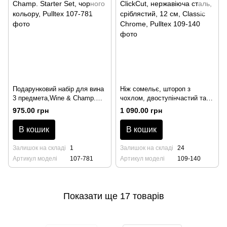
Подарунковий набір для вина
Ніж сомельє, штороп з
3 предмета,Wine & Champ.
чохлом, двоступінчастий та
Starter Set, чорного кольору,
ClickСut, нержавіюча сталь,
975.00 грн
1 090.00 грн
Pulltex
сріблястий, 12 см, Classic
Chrome, Pulltex
В кошик
В кошик
Залишок на складі
1
Залишок на складі
24
Артикул моделі
107-781
Артикул моделі
109-140
Показати ще 17 товарів