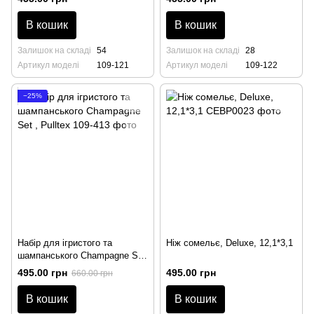
В кошик
В кошик
Залишок на складі
54
Залишок на складі
28
Артикул моделі
109-121
Артикул моделі
109-122
−25%
Набір для ігристого та
Ніж сомельє, Deluxe, 12,1*3,1
шампанського Champagne Set
, Pulltex
495.00 грн
495.00 грн
660.00 грн
В кошик
В кошик