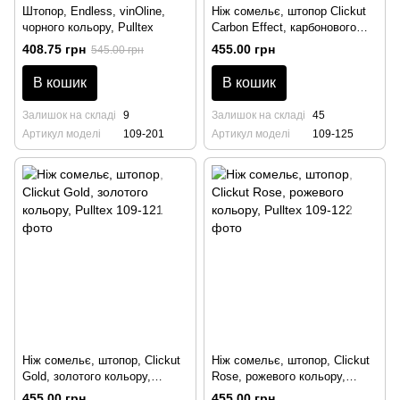
Штопор, Endless, vinOline,
Ніж сомельє, штопор Clickut
чорного кольору, Pulltex
Carbon Effect, карбонового
кольору,Pulltex
408.75 грн
455.00 грн
545.00 грн
В кошик
В кошик
Залишок на складі
9
Залишок на складі
45
Артикул моделі
109-201
Артикул моделі
109-125
Ніж сомельє, штопор, Clickut
Ніж сомельє, штопор, Clickut
Gold, золотого кольору,
Rose, рожевого кольору,
Pulltex
Pulltex
455.00 грн
455.00 грн