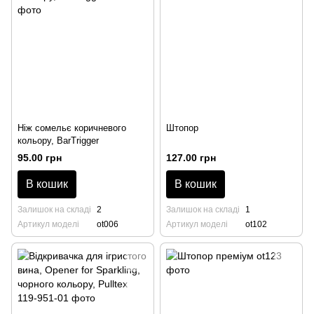
Ніж сомельє коричневого
Штопор
кольору, BarTrigger
95.00 грн
127.00 грн
В кошик
В кошик
Залишок на складі
2
Залишок на складі
1
Артикул моделі
ot006
Артикул моделі
ot102