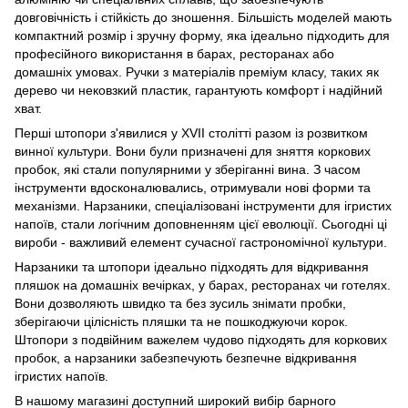
довговічність і стійкість до зношення. Більшість моделей мають
компактний розмір і зручну форму, яка ідеально підходить для
професійного використання в барах, ресторанах або
домашніх умовах. Ручки з матеріалів преміум класу, таких як
дерево чи нековзкий пластик, гарантують комфорт і надійний
хват.
Перші штопори з'явилися у XVII столітті разом із розвитком
винної культури. Вони були призначені для зняття коркових
пробок, які стали популярними у зберіганні вина. З часом
інструменти вдосконалювались, отримували нові форми та
механізми. Нарзаники, спеціалізовані інструменти для ігристих
напоїв, стали логічним доповненням цієї еволюції. Сьогодні ці
вироби - важливий елемент сучасної гастрономічної культури.
Нарзаники та штопори ідеально підходять для відкривання
пляшок на домашніх вечірках, у барах, ресторанах чи готелях.
Вони дозволяють швидко та без зусиль знімати пробки,
зберігаючи цілісність пляшки та не пошкоджуючи корок.
Штопори з подвійним важелем чудово підходять для коркових
пробок, а нарзаники забезпечують безпечне відкривання
ігристих напоїв.
В нашому магазині доступний широкий вибір барного