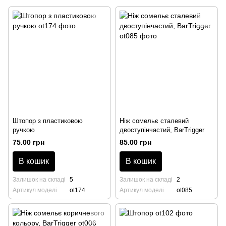
Штопор з пластиковою
Ніж сомельє сталевий
ручкою
двоступінчастий, BarTrigger
75.00 грн
85.00 грн
В кошик
В кошик
Залишок на складі
5
Залишок на складі
2
Артикул моделі
ot174
Артикул моделі
ot085