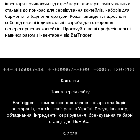
інвентаря починаючи від стрейнерів, джигерів, змішувальних
стаканів до
прикрас для сервірування коктейлів
,
наборів для
барменів
та
барної літератури
. Кожен знайде тут щось для
себе під власні індивідуальні потреби для створення
неперевершених коктейлів. Прокачуйте ваші професіональні
навички разом з інвентарем від BarTrigger.
+380665085944
+380996288899
+380661297200
Контакти
Повна версія сайту
BarTrigger — комплексне постачання товарів для барів,
ресторанів, готелів і кав’ярень в Україні. Посуд, інвентар,
обладнання, інгредієнти, сервірування, брендування та барні
станції для HoReCa.
© 2026