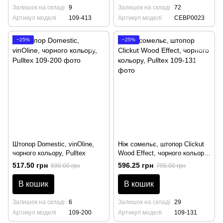
Залишок на складі
9
Залишок на складі
72
Артикул моделі
109-413
Артикул моделі
CEBP0023
−25%
−25%
Штопор Domestic, vinOline,
Ніж сомельє, штопор Clickut
чорного кольору, Pulltex
Wood Effect, чорного кольору,
Pulltex
517.50 грн
596.25 грн
690.00 грн
795.00 грн
В кошик
В кошик
Залишок на складі
6
Залишок на складі
29
Артикул моделі
109-200
Артикул моделі
109-131