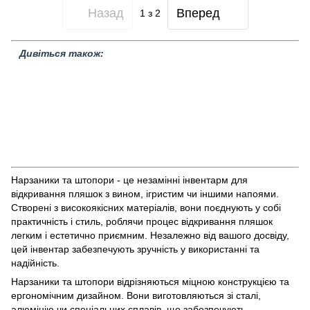
Назад
Вперед
1
з 2
Дивіться також:
Аератори та воронки
Штопори
Кулери та стійки для вина
Щітка
для чищення келихів
Склянки для вина
Фужеры для вина
Нарзанники
Келихи для вина
Розпродаж товарів
Скляний посуд
Вакуумні насоси та пробки
Графіни для вина
Барні органайзери
Барне обладнання
Келихи для вина Rona
Измерительный инвентарь
Келихи для вина Nude
Келихи для
вина Krosno
Нарзаники та штопори - це незамінні інвентарм для
відкривання пляшок з вином, ігристим чи іншими напоями.
Створені з високоякісних матеріалів, вони поєднують у собі
практичність і стиль, роблячи процес відкривання пляшок
легким і естетично приємним. Незалежно від вашого досвіду,
цей інвентар забезпечують зручність у використанні та
надійність.
Нарзаники та штопори відрізняються міцною конструкцією та
ергономічним дизайном. Вони виготовляються зі сталі,
алюмінію чи спеціальних сплавів, що забезпечують