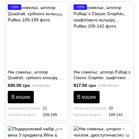
−25%
−25%
Ніж сомельє, штопор
Ніж сомельє, штопор Pulltap`s
Quadratt, срібного кольору,
Classic Graphite, графітового
Pulltex
кольору , Pulltex
690.00 грн
817.50 грн
920.00 грн
1 090.00 грн
В кошик
В кошик
Залишок на складі
21
Залишок на складі
20
Артикул моделі
109-199
Артикул моделі
109-142