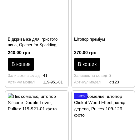
Відкривачка для ігристого
Штопор преміум
вина, Opener for Sparkling,
чорного кольору, Pulltex
240.00 грн
270.00 грн
В кошик
В кошик
Залишок на складі
41
Залишок на складі
2
Артикул моделі
119-951-01
Артикул моделі
ot123
−25%