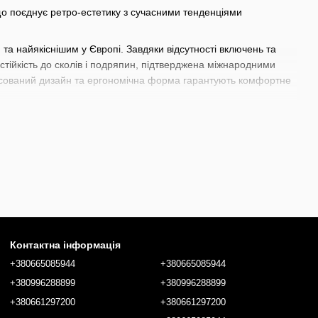
о поєднує ретро-естетику з сучасними тенденціями
 та найякіснішим у Європі. Завдяки відсутності включень та
 стійкість до сколів і подряпин, підтверджена міжнародними
ансований дизайн та ергономічна форма гарантують комфортне
тейльної культури, яка змінила світ барного мистецтва. Libbey,
и історичний дизайн із сучасними технологіями, щоб
 Martini, Manhattan, Daiquiri, Champagne Cocktail. Вони
ним акцентом у домашньому барі. Завдяки розкішному вигляду,
ервіруванню неповторного шарму.
игерів, змішувальних стаканів до
прикрас для сервірування
ласні індивідуальні потреби для створення неперевершених
Контактна інформація
+380665085944
+380665085944
+380996288899
+380996288899
+380661297200
+380661297200