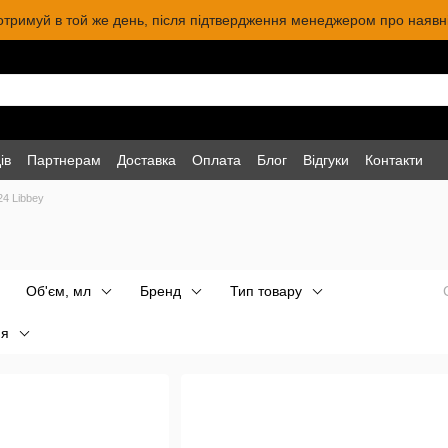
 отримуй в той же день, після підтвердження менеджером про наявніс
ів
Партнерам
Доставка
Оплата
Блог
Відгуки
Контакти
24 Libbey
Об'єм, мл
Бренд
Тип товару
ня