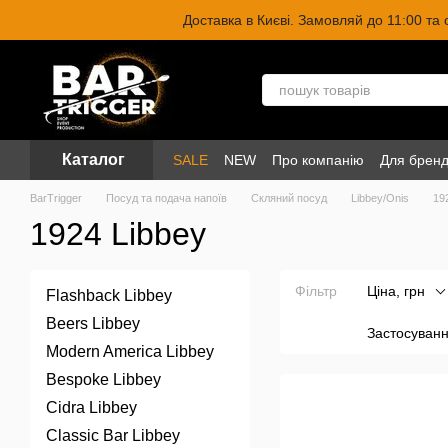
Перейти до основного контенту
Доставка в Києві. Замовляй до 11:00 та
Каталог
SALE
NEW
Про компанію
Для бренд
BarTrigger
Посуд та подача напоїв
Скляний посуд
Libbey/Onis
19
1924 Libbey
Фільтр
Ціна, грн
Flashback Libbey
Beers Libbey
Застосуван
Modern America Libbey
Bespoke Libbey
Cidra Libbey
Classic Bar Libbey