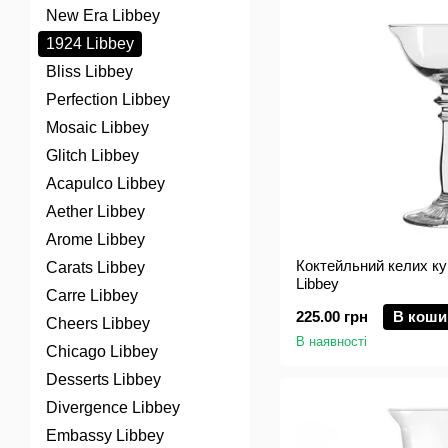
New Era Libbey
1924 Libbey
Bliss Libbey
Perfection Libbey
Mosaic Libbey
Glitch Libbey
Acapulco Libbey
Aether Libbey
Arome Libbey
Коктейльний келих куп
Carats Libbey
Libbey
Carre Libbey
225.00 грн
В коши
Cheers Libbey
В наявності
Chicago Libbey
Desserts Libbey
Divergence Libbey
Embassy Libbey