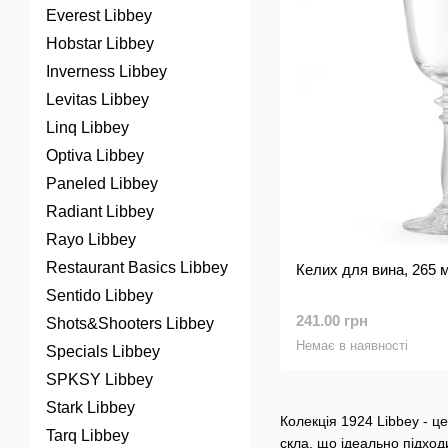
Everest Libbey
Hobstar Libbey
Inverness Libbey
Levitas Libbey
Linq Libbey
Optiva Libbey
Paneled Libbey
Radiant Libbey
Rayo Libbey
Restaurant Basics Libbey
Келих для вина, 265 м
Sentido Libbey
241.00 грн
Shots&Shooters Libbey
Немає в наявності
Specials Libbey
SPKSY Libbey
Stark Libbey
Колекція 1924 Libbey - ц
Tarq Libbey
скла, що ідеально підход