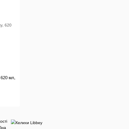
 620 мл,
ості
ібна