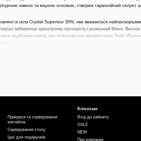
ігурною ніжкою та міцною основою, створює гармонійний силует, щ
овлені зі скла Crystal Superieur 30%, яке вважається найпрозорішим
матеріал забезпечує кришталеву прозорість і розкішний блиск. Висока
елихи надійними навіть при інтенсивному використанні. Їхній збал
ість.
тетикою "ревучих двадцятих" – епохи джазу, розкішних вечірок та кок
х світових виробників скляного посуду, створив цю серію, поєднуюч
іші смаки поціновувачів напоїв.
но підходять для подачі класичних та авторських коктейлів, таких як
 у преміальних барах, ресторанах, готелях, а також стануть стиль
якості, ця колекція підкреслить естетику подачі напоїв та додасть с
ний широкий вибір барного інвентаря починаючи від стрейнерів, дж
рменів
та
барної літератури
. Кожен знайде тут щось для себе під в
Клієнтам
ші професіональні навички разом з інвентарем від BarTrigger.
Прикраси та сервірування
Вхід до кабінету
коктейлів
SALE
Сервірування столу
NEW
Ідеї для подарунків
Про компанію