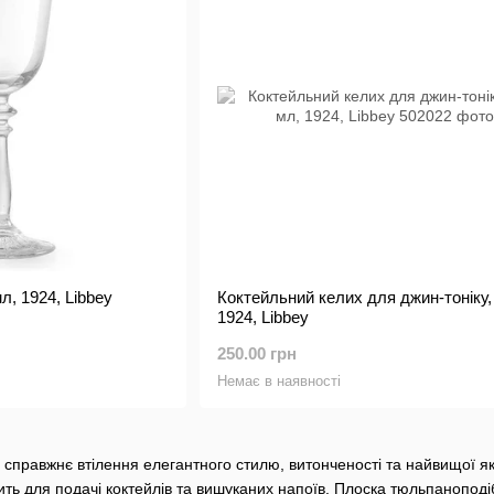
л, 1924, Libbey
Коктейльний келих для джин-тоніку,
1924, Libbey
250.00 грн
Немає в наявності
е справжнє втілення елегантного стилю, витонченості та найвищої як
ить для подачі коктейлів та вишуканих напоїв. Плоска тюльпанопод