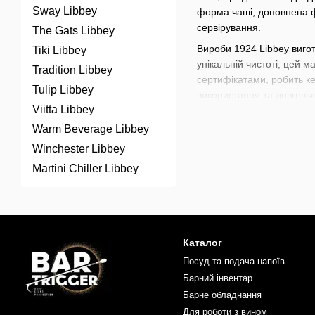
Sway Libbey
форма чаші, доповнена ф
сервірування.
The Gats Libbey
Вироби 1924 Libbey вигот
Tiki Libbey
унікальній чистоті, цей 
Tradition Libbey
сертифікатами, робить к
Tulip Libbey
використання та довговічн
Viitta Libbey
1924 Libbey натхненна ес
Warm Beverage Libbey
один із найавторитетніши
задовольнити найвибаглив
Winchester Libbey
Martini Chiller Libbey
Келихи 1924 Libbey ідеаль
широко використовуються
міцності та бездоганній 
В нашому магазині доступ
коктейлів
,
наборів для ба
Каталог
коктейлів. Прокачуйте ва
Посуд та подача напоїв
Барний інвентар
Барне обладнання
Для роботи з вином