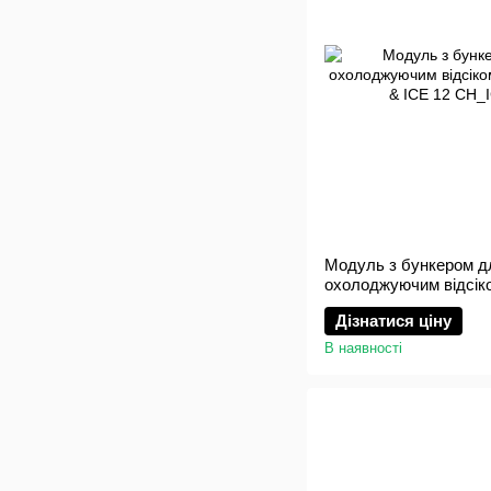
Модуль з бункером д
охолоджуючим відсі
CHILL & ICE 12
Дізнатися ціну
В наявності