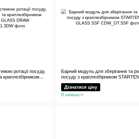
темою ротації посуду,
Барний модуль для зберігання та ро
а краплезбірником
посуду з краплезбірником START
S DRAW
GLASS SSF
Дізнатися ціну
В наявності