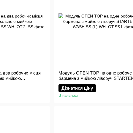
 два робочих місця
Модуль OPEN TOP на одне робоче 
ою мийкою
бармена з мийкою ліворуч START
2_SS
WASH SS (L)
Дізнатися ціну
В наявності