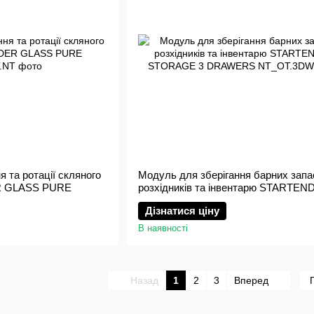
 та ротації скляного
Модуль для зберігання барних запас
R GLASS PURE
розхідників та інвентарю STARTEN
STORAGE 3 DRAWERS
Дізнатися ціну
В наявності
Назад
1
2
3
Вперед