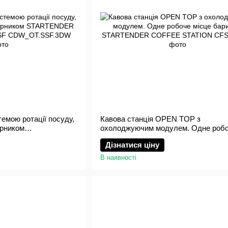
темою ротації посуду,
Кавова станція OPEN TOP з
ірником
охолоджуючим модулем. Одне роб
S DRAWERS SSF
місце бариста. STARTENDER COF
Дізнатися ціну
STATION
В наявності