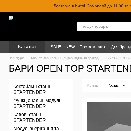
Перейти до основного контенту
Доставка в Києві. Замовляй до 11:00 та
Каталог
SALE
NEW
Про компанію
Для бренд
BarTrigger
Бари та барні станції (виробництво та оренда)
БАРИ OPEN TO
БАРИ OPEN TOP STARTE
Фільтр
Розділ
Коктейльні станції
STARTENDER
Функціональні модулі
STARTENDER
Кавові станції
STARTENDER
Модулі зберігання та