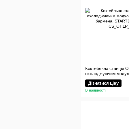
Коктейльна станція 
охолоджуючим модул
місця бармена. STA
Дізнатися ціну
В наявності