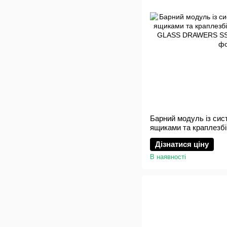
Барний модуль із сис
ящиками та краплезб
STARTENDER GLAS
Дізнатися ціну
В наявності