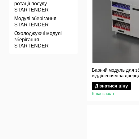
ротації посуду
STARTENDER
Модулі зберігання
STARTENDER
Охолоджуючі модулі
зберігання
STARTENDER
Барний модуль для зб
відділенням за две
GLASS DOORS
Дізнатися ціну
В наявності