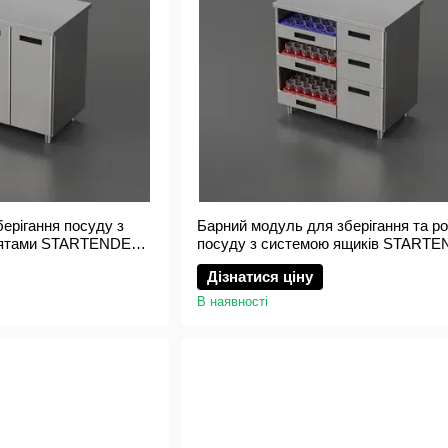
ерігання посуду з
Барний модуль для зберігання та ро
рцятами STARTENDER
посуду з системою ящиків START
GLASS DRAWERS
Дізнатися ціну
В наявності