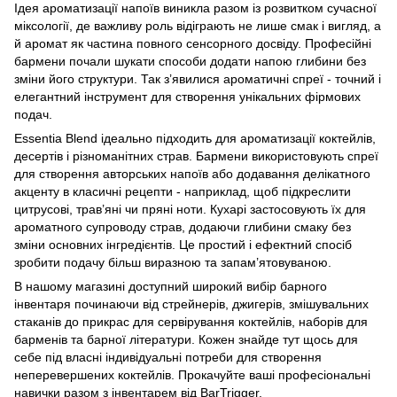
Ідея ароматизації напоїв виникла разом із розвитком сучасної
міксології, де важливу роль відіграють не лише смак і вигляд, а
й аромат як частина повного сенсорного досвіду. Професійні
бармени почали шукати способи додати напою глибини без
зміни його структури. Так з’явилися ароматичні спреї - точний і
елегантний інструмент для створення унікальних фірмових
подач.
Essentia Blend ідеально підходить для ароматизації коктейлів,
десертів і різноманітних страв. Бармени використовують спреї
для створення авторських напоїв або додавання делікатного
акценту в класичні рецепти - наприклад, щоб підкреслити
цитрусові, трав’яні чи пряні ноти. Кухарі застосовують їх для
ароматного супроводу страв, додаючи глибини смаку без
зміни основних інгредієнтів. Це простий і ефектний спосіб
зробити подачу більш виразною та запам’ятовуваною.
В нашому магазині доступний широкий вибір барного
інвентаря починаючи від стрейнерів, джигерів, змішувальних
стаканів до
прикрас для сервірування коктейлів
,
наборів для
барменів
та
барної літератури
. Кожен знайде тут щось для
себе під власні індивідуальні потреби для створення
неперевершених коктейлів. Прокачуйте ваші професіональні
навички разом з інвентарем від BarTrigger.