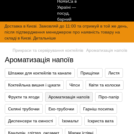
Доставка в Києві. Замовляй до 11:00 та отримуй в той же день,
після підтвердження менеджером про наявність товару на
складі в Києві. Детальніше
Прикраси та сервірування коктейлів
Ароматизація напоїв
Ароматизація напоїв
Шпажки для коктейлів та канапе
Прищіпки
Листя
Коктейльна вишня і цукати
Чіпси
Квіти та колоски
Фрукти та ягоди
Ароматизація напоїв
Піро-папір
Скляні трубочки
Еко-трубочки
Гарніш посипка
Диспенсери та ємності
Ізомальт
Іскриста вата
Кандурін, гліттер, оксамит
Марки їстівні