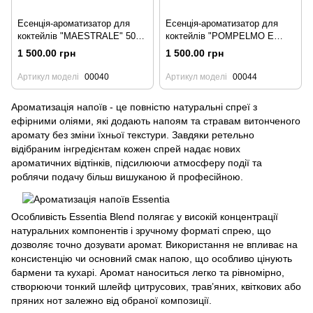
Есенція-ароматизатор для
Есенція-ароматизатор для
коктейлів "MAESTRALE" 50
коктейлів "POMPELMO E
мл
BASILICO" 50 мл
1 500.00 грн
1 500.00 грн
Артикул моделі
00040
Артикул моделі
00044
Ароматизація напоїв - це повністю натуральні спреї з
ефірними оліями, які додають напоям та стравам витонченого
аромату без зміни їхньої текстури. Завдяки ретельно
відібраним інгредієнтам кожен спрей надає нових
ароматичних відтінків, підсилюючи атмосферу події та
роблячи подачу більш вишуканою й професійною.
Особливість Essentia Blend полягає у високій концентрації
натуральних компонентів і зручному форматі спрею, що
дозволяє точно дозувати аромат. Використання не впливає на
консистенцію чи основний смак напою, що особливо цінують
бармени та кухарі. Аромат наноситься легко та рівномірно,
створюючи тонкий шлейф цитрусових, трав’яних, квіткових або
пряних нот залежно від обраної композиції.