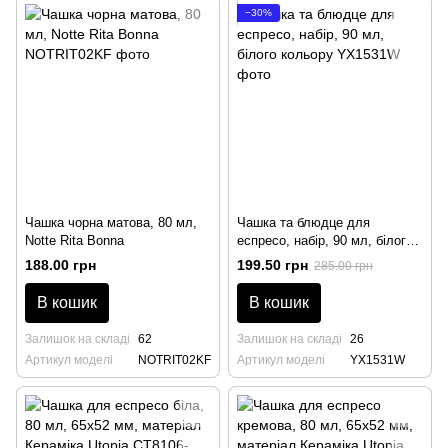
−30%
Чашка чорна матова, 80 мл,
Чашка та блюдце для
Notte Rita Bonna
еспресо, набір, 90 мл, білого
кольору
188.00 грн
199.50 грн
285.00 грн
В кошик
В кошик
Залишок на складі
62
Залишок на складі
26
Артикул моделі
NOTRIT02KF
Артикул моделі
YX1531W