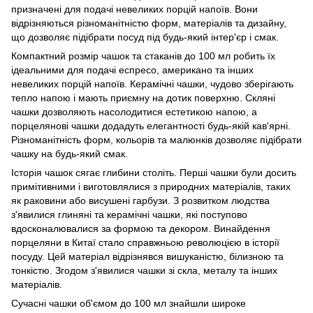
призначені для подачі невеликих порцій напоїв. Вони
відрізняються різноманітністю форм, матеріалів та дизайну,
що дозволяє підібрати посуд під будь-який інтер'єр і смак.
Компактний розмір чашок та стаканів до 100 мл робить їх
ідеальними для подачі еспресо, американо та інших
невеликих порцій напоїв. Керамічні чашки, чудово зберігають
тепло напою і мають приємну на дотик поверхню. Скляні
чашки дозволяють насолодитися естетикою напою, а
порцелянові чашки додадуть елегантності будь-якій кав'ярні.
Різноманітність форм, кольорів та малюнків дозволяє підібрати
чашку на будь-який смак.
Історія чашок сягає глибини століть. Перші чашки були досить
примітивними і виготовлялися з природних матеріалів, таких
як раковини або висушені гарбузи. З розвитком людства
з'явилися глиняні та керамічні чашки, які поступово
вдосконалювалися за формою та декором. Винайдення
порцеляни в Китаї стало справжньою революцією в історії
посуду. Цей матеріал відрізнявся вишуканістю, білизною та
тонкістю. Згодом з'явилися чашки зі скла, металу та інших
матеріалів.
Сучасні чашки об'ємом до 100 мл знайшли широке