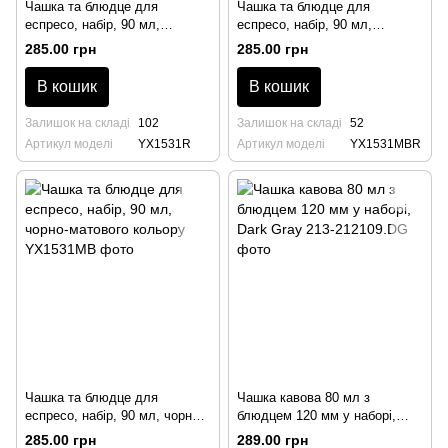
Чашка та блюдце для
Чашка та блюдце для
еспресо, набір, 90 мл,
еспресо, набір, 90 мл,
червоного кольору
коричнево-матового кольору
285.00 грн
285.00 грн
В кошик
В кошик
Залишок на складі
102
Залишок на складі
52
Артикул моделі
YX1531R
Артикул моделі
YX1531MBR
Чашка та блюдце для
Чашка кавова 80 мл з
еспресо, набір, 90 мл, чорно-
блюдцем 120 мм у наборі,
матового кольору
Dark Gray
285.00 грн
289.00 грн