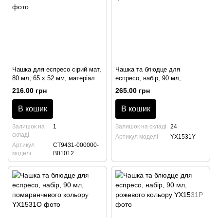
Чашка для еспресо сірий мат,
Чашка та блюдце для
80 мл, 65 x 52 мм, матеріал
еспресо, набір, 90 мл,
Кераміка Utopia
жовтого кольору
216.00 грн
265.00 грн
В кошик
В кошик
Залишок на
1
Залишок на складі
24
складі
Артикул моделі
YX1531Y
Артикул
CT9431-000000-
моделі
B01012