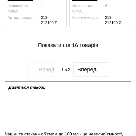
Залишок на
1
Залишок на
2
складі
складі
Артикул моделі
213-
Артикул моделі
213-
212109.T
212109.O
Показати ще 16 товарів
Назад
Вперед
1
з 2
Дивіться також:
Чашки для кави
Чашки для американо
Чашки для капучіно
Чашки для латте
Блюдця
Молочники та глечики
Кавовий
інструмент
Посуд із металу
Розпродаж товарів
Скляний посуд
Барне обладнання
Чайники для заварювання
чаю
Кружки и чашки для чаю
Чашки для еспресо
Чай
Кава
Одноразовий посуд
Набори барного інвентарю
Чашки та стакани об'ємом до 100 мл - це невеликі ємності,