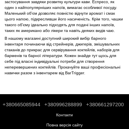
застосування завдяки розвитку культури кави. Еспресо, як
один з найпопулярніших напоїв, вимагає особливої посуду.
Маленький об'єм дозволяє повністю відчути аромат і смак
цього напою, підкресливши його насиченість. Крім того, чашки
такого об'єму ідеально підходять для подачі інших напоїв,
таких як американо або лікери та навіть деяких видів чаю.
В нашому магазині доступний широкий вибір барного
інвентаря починаючи від стрейнерів, джигерів, змішувальних
стаканів до
прикрас для сервірування коктейлів
,
наборів для
барменів
та
барної літератури
. Кожен знайде тут щось для
себе під власні індивідуальні потреби для створення
неперевершених коктейлів. Прокачуйте ваші професіональні
навички разом з інвентарем від BarTrigger.
+380665085944
+380996288899
+380661297200
Контакти
Повна версія сайту