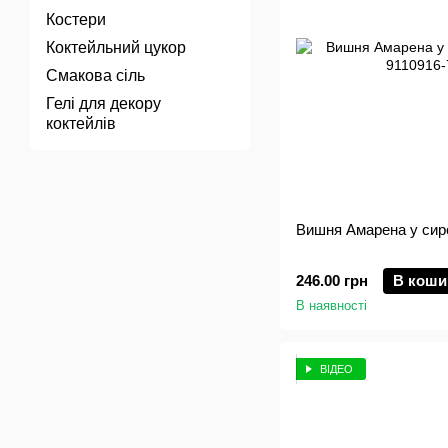
Костери
Коктейльний цукор
Смакова сіль
Гелі для декору
коктейлів
Вишня Амарена у сироп
246.00 грн
В коши
В наявності
ВІДЕО