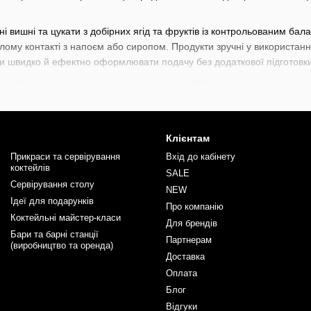
і вишні та цукати з добірних ягід та фруктів із контрольованим бала
алому контакті з напоєм або сиропом. Продукти зручні у використанні
чи швидко й ефектно оформлювати подачу без додаткової підготовки
ктейльної вишні бере початок ще з кінця XIX століття разом із фор
 які прийшли з кондитерської справи та органічно вписалися у світ 
 сучасних авторських коктейлів.
и використовуються для декорування класичних коктейлів, таких як O
Клієнтам
млення десертних напоїв, шотів, безалкогольних міксів і кавових кок
Прикраси та сервірування
Вхід до кабінету
рській справі для прикрашання тортів, тістечок, морозива та авторсь
коктейлів
SALE
Сервірування столу
тавлений ретельно підібраний асортимент елегантного
скляного по
NEW
Ідеї для подарунків
ів. Доповнити подачу напоїв ви можете
професійними коктейльними 
Про компанію
ий характер кожного міксу. Ми створюємо простір, де кожен - від ен
Коктейльні майстер-класи
Для брендів
алювати майстерність разом з інвентарем від BarTrigger.
Бари та барні станції
Партнерам
(виробництво та оренда)
Доставка
Оплата
Блог
Відгуки