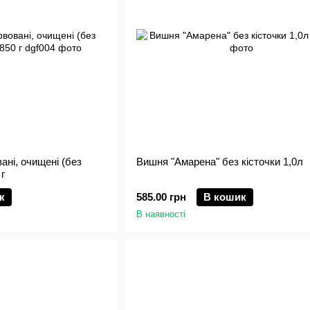
ані, очищені (без
Вишня "Амарена" без кісточки 1,0л
г
к
585.00 грн
В кошик
В наявності