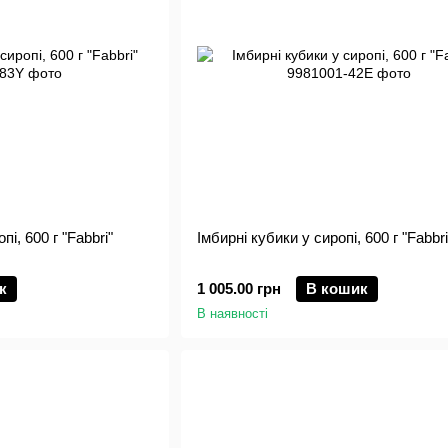
і, 600 г "Fabbri"
Імбирні кубики у сиропі, 600 г "Fabbri
к
1 005.00 грн
В кошик
В наявності