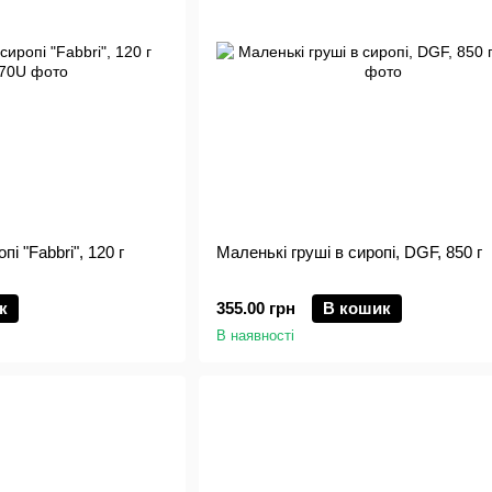
і "Fabbri", 120 г
Маленькі груші в сиропі, DGF, 850 г
к
355.00 грн
В кошик
В наявності