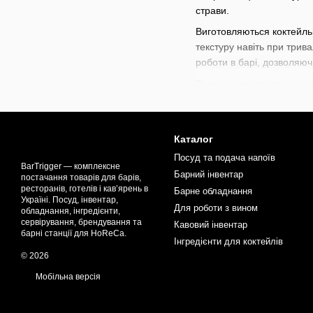
страви.
Виготовляються коктейльн
текстуру навіть при трив
роботи в барі, дозволяю
Традиція використання ко
арсеналу додалися цукати,
класичних рецептів, так і
Коктейльна вишня і цукат
Каталог
чудово підходять для офор
Посуд та подача напоїв
застосовуються у кондите
BarTrigger — комплексне
Барний інвентар
постачання товарів для барів,
В нашому магазині предс
ресторанів, готелів і кав’ярень в
Барне обладнання
Україні. Посуд, інвентар,
і для авторських коктейл
Для роботи з вином
обладнання, інгредієнти,
підкреслять індивідуальн
сервірування, брендування та
Кавовий інвентар
потреби та зможе вдоскон
барні станції для HoReCa.
Інгредієнти для коктейлів
© 2026
Мобільна версія