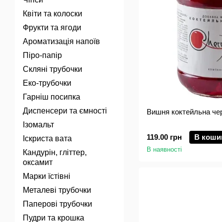
Квіти та колоски
Фрукти та ягоди
Ароматизація напоїв
Піро-папір
Скляні трубочки
Еко-трубочки
Гарніш посипка
Диспенсери та ємності
Вишня коктейльна чер
Ізомальт
119.00 грн
В коши
Іскриста вата
В наявності
Кандурін, гліттер,
оксамит
Марки їстівні
Металеві трубочки
Паперові трубочки
Пудри та крошка