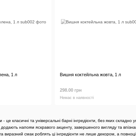
ена, 1 л
Вишня коктейльна жовта, 1 л
298.00 грн
Немає в наявності
и - це класичні та універсальні барні інгредієнти, без яких складно
ни додають напоям яскравого акценту, завершеного вигляду та впізн
 та виразний смак роблять ці інгредієнти не лише декором, а повн