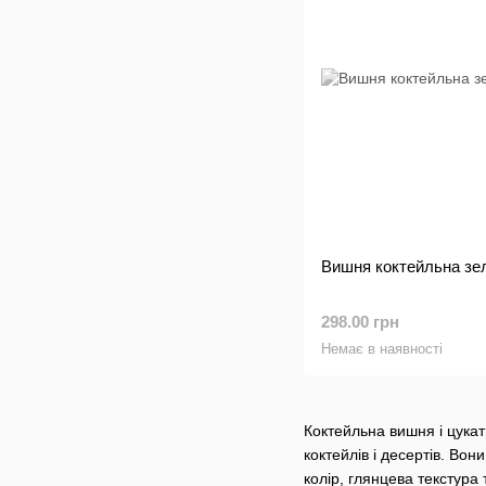
Вишня коктейльна зел
298.00 грн
Немає в наявності
Коктейльна вишня і цукат
коктейлів і десертів. Во
колір, глянцева текстура