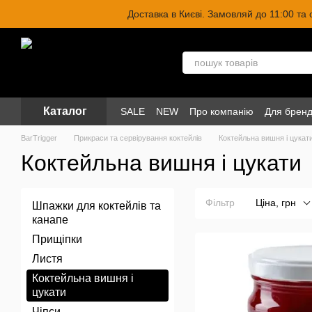
Перейти до основного контенту
Доставка в Києві. Замовляй до 11:00 та
Каталог
SALE
NEW
Про компанію
Для бренд
BarTrigger
Прикраси та сервірування коктейлів
Коктейльна вишня і цукат
Коктейльна вишня і цукати
Фільтр
Ціна, грн
Шпажки для коктейлів та
канапе
Прищіпки
Листя
Коктейльна вишня і
цукати
Чіпси