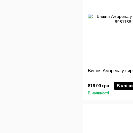
Вишня Амарена у сироп
816.00 грн
В коши
В наявності