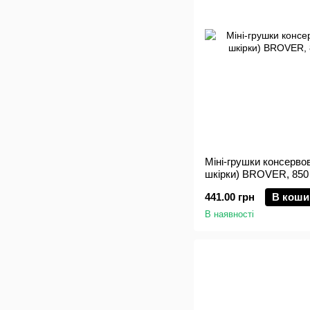
Міні-грушки консервов
шкірки) BROVER, 850 
441.00 грн
В коши
В наявності