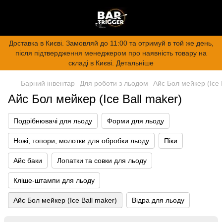
Доставка в Києві. Замовляй до 11:00 та отримуй в той же день,
після підтвердження менеджером про наявність товару на
складі в Києві. Детальніше
Барний інвентар
Для роботи з льодом
Айс Бол мейкер (Ice 
Айс Бол мейкер (Ice Ball maker)
Подрібнювачі для льоду
Форми для льоду
Ножі, топори, молотки для обробки льоду
Піки
Айс баки
Лопатки та совки для льоду
Кліше-штампи для льоду
Айс Бол мейкер (Ice Ball maker)
Відра для льоду