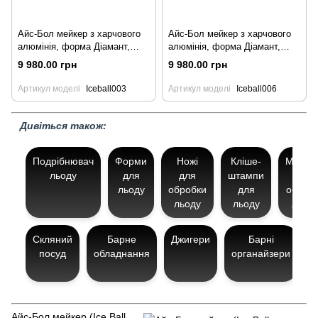
Айс-Бол мейкер з харчового
Айс-Бол мейкер з харчового
алюмінія, форма Діамант,
алюмінія, форма Діамант,
золотого кольору, BarTrigger
сріблястого кольору,
9 980.00 грн
9 980.00 грн
BarTrigger
Артикул моделі
Iceball003
Артикул моделі
Iceball006
Дивіться також:
Подрібнювач
Форми
Ножі
Кліше-
Молот
льоду
для
для
штампи
для
льоду
обробки
для
оброб
льоду
льоду
льод
Скляний
Барне
Джигери
Барні
С
посуд
обладнання
органайзери
л
Айс-Бол мейкер (Ice Ball