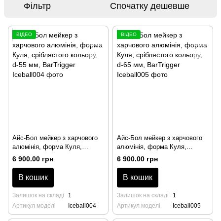
Фільтр
Спочатку дешевше
ВІДЕО
ВІДЕО
Айс-Бол мейкер з харчового
Айс-Бол мейкер з харчового
алюмінія, форма Куля,
алюмінія, форма Куля,
сріблястого кольору, d-55 мм,
сріблястого кольору, d-65 мм,
6 900.00 грн
6 900.00 грн
BarTrigger
BarTrigger
В кошик
В кошик
Залишок на складі
1
Залишок на складі
1
Артикул моделі
Iceball004
Артикул моделі
Iceball005