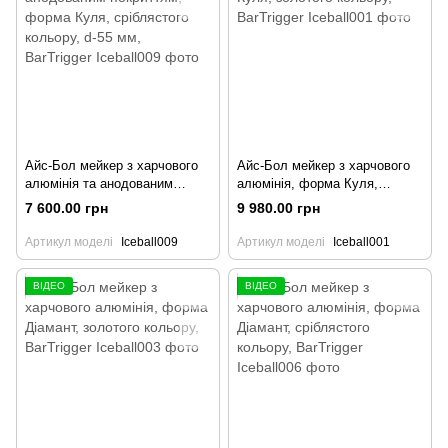
Айс-Бол мейкер з харчового
Айс-Бол мейкер з харчового
алюмінія та анодованим
алюмінія, форма Куля,
покриттям, форма Куля,
золотого кольору, BarTrigger
7 600.00 грн
9 980.00 грн
сріблястого кольору, d-55 мм,
BarTrigger
Артикул моделі
Iceball009
Артикул моделі
Iceball001
ВІДЕО
ВІДЕО