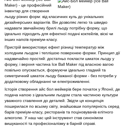
Maker) - це професійний
інвентар для створення
льоду різних форм: від класичних куль до унікальних
дизайнерських варіантів. Він дозволяє легко та швидко
надавати звичайному брилі льоду потрібну форму, що
ідеально підходить для ефектної подачі коктейлів, віскі чи
інших напоїв преміум-класу.
Пристрій використовує ефект різниці температур між
холодним льодом і теплішою поверхнею форми. Принцип дії
надзвичайно простий: достатньо покласти шматок льоду у
форму, і верхня частина Ice Ball Maker під власною вагою
повільно опускається, формуючи ідеально гладкий та
симетричний шматок льоду бажаної форми - без потреби у
додатковому обладнанні чи електроживленні.
Історія створення айс бол мейкерів бере початок у Японії, де
подача напою з ідеальним льодом стала частиною культури
уважного ставлення до деталей. Звідти ця концепція
поширилася по всьому світу, знайшовши популярність серед
барів преміум-класу, ресторанів та поціновувачів елітного
алкоголю. У наш час цей інструмент став синонімом
вишуканості та професіоналізму в барній справі.