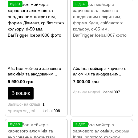
ВІДЕО
ВІДЕО
Айс-Бол мейкер з харчового
Айс-Бол мейкер з харчового
алюмінія та анодованим
алюмінія та анодованим
покриттям, форма Діамант,
покриттям, форма Куля,
9 980.00 грн
7 600.00 грн
сріблястого кольору, d-50 мм,
сріблястого кольору, d-65 мм,
BarTrigger
BarTrigger
Артикул моделі
Iceball007
В кошик
Залишок на складі
1
Артикул моделі
Iceball008
ВІДЕО
ВІДЕО