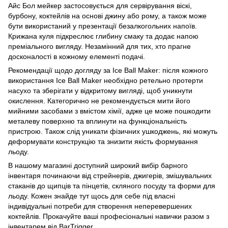
Айс Бол мейкер застосовується для сервірування віскі,
бурбону, коктейлів на основі джину або рому, а також може
бути використаний у презентації безалкогольних напоїв.
Крижана куля підкреслює глибину смаку та додає напою
преміального вигляду. Незамінний для тих, хто прагне
досконалості в кожному елементі подачі.
Рекомендації щодо догляду за Ice Ball Maker: після кожного
використання Ice Ball Maker необхідно ретельно протерти
насухо та зберігати у відкритому вигляді, щоб уникнути
окислення. Категорично не рекомендується мити його
мийними засобами з вмістом хімії, адже це може пошкодити
металеву поверхню та вплинути на функціональність
пристрою. Також слід уникати фізичних ушкоджень, які можуть
деформувати конструкцію та знизити якість формування
льоду.
В нашому магазині доступний широкий вибір барного
інвентаря починаючи від стрейнерів, джигерів, змішувальних
стаканів до
щипців та пінцетів
,
скляного посуду
та
форми для
льоду
. Кожен знайде тут щось для себе під власні
індивідуальні потреби для створення неперевершених
коктейлів. Прокачуйте ваші професіональні навички разом з
інвентарем від BarTrigger.