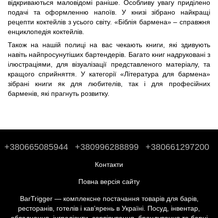
відкриваються маловідомі раніше. Особливу увагу приділено
подачі та оформленню напоїв. У книзі зібрано найкращі
рецепти коктейлів з усього світу. «Біблія бармена» – справжня
енциклопедія коктейлів.
Також на нашій полиці на вас чекають книги, які здивують
навіть найпросунутіших бартендерів. Багато книг надруковані з
ілюстраціями, для візуалізації представленого матеріалу, та
кращого сприйняття. У категорії «Література для бармена»
зібрані книги як для любителів, так і для професійних
барменів, які прагнуть розвитку.
+380665085944
+380996288899
+380661297200
Контакти
Повна версія сайту
BarTrigger — комплексне постачання товарів для барів,
ресторанів, готелів і кав’ярень в Україні. Посуд, інвентар,