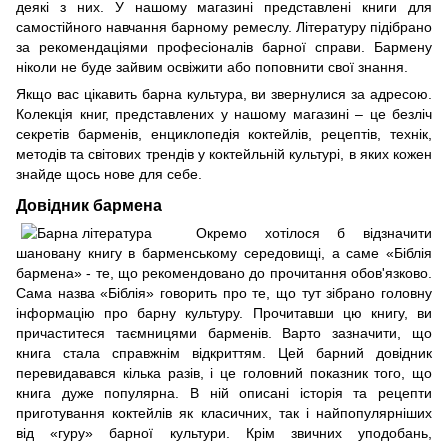
деякі з них. У нашому магазині представлені книги для
самостійного навчання барному ремеслу. Літературу підібрано
за рекомендаціями професіоналів барної справи. Бармену
ніколи не буде зайвим освіжити або поповнити свої знання.
Якщо вас цікавить барна культура, ви звернулися за адресою.
Колекція книг, представлених у нашому магазині – це безліч
секретів барменів, енциклопедія коктейлів, рецептів, технік,
методів та світових трендів у коктейльній культурі, в яких кожен
знайде щось нове для себе.
Довідник бармена
Окремо хотілося б відзначити
шановану книгу в барменському середовищі, а саме «Біблія
бармена» - те, що рекомендовано до прочитання обов'язково.
Сама назва «Біблія» говорить про те, що тут зібрано головну
інформацію про барну культуру. Прочитавши цю книгу, ви
причаститеся таємницями барменів. Варто зазначити, що
книга стала справжнім відкриттям. Цей барний довідник
перевидавався кілька разів, і це головний показник того, що
книга дуже популярна. В ній описані історія та рецепти
приготування коктейлів як класичних, так і найпопулярніших
від «гуру» барної культури. Крім звичних уподобань,