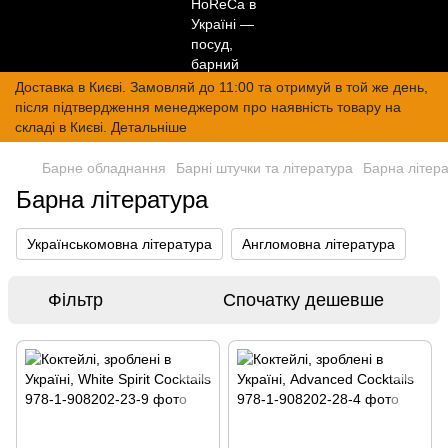
Доставка в Києві. Замовляй до 11:00 та отримуй в той же день,
після підтвердження менеджером про наявність товару на
складі в Києві. Детальніше
Барне обладнання
Барні штучки та література
Барна літер
Барна література
Українськомовна література
Англомовна література
Фільтр
Спочатку дешевше