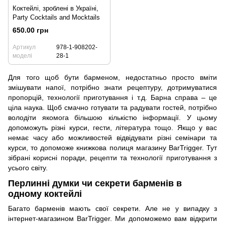
Коктейлі, зроблені в Україні,
Party Cocktails and Mocktails
650.00 грн
Артикул
978-1-908202-
моделі
28-1
Для того щоб бути барменом, недостатньо просто вміти
змішувати напої, потрібно знати рецептуру, дотримуватися
пропорцій, технології приготування і т.д. Барна справа – це
ціла наука. Щоб смачно готувати та радувати гостей, потрібно
володіти якомога більшою кількістю інформації. У цьому
допоможуть різні курси, гести, література тощо. Якщо у вас
немає часу або можливостей відвідувати різні семінари та
курси, то допоможе книжкова полиця магазину BarTrigger. Тут
зібрані корисні поради, рецепти та технології приготування з
усього світу.
Перлинні думки чи секрети барменів в
одному коктейлі
Багато барменів мають свої секрети. Але не у випадку з
інтернет-магазином BarTrigger. Ми допоможемо вам відкрити