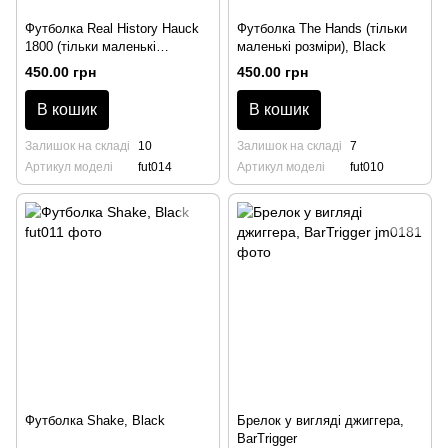
Футболка Real History Hauck
Футболка The Hands (тільки
1800 (тільки маленькі
маленькі розміри), Black
розміри), Black
450.00 грн
450.00 грн
В кошик
В кошик
Залишок на складі
10
Залишок на складі
7
Артикул моделі
fut014
Артикул моделі
fut010
Футболка Shake, Black
Брелок у вигляді джиггера,
BarTrigger