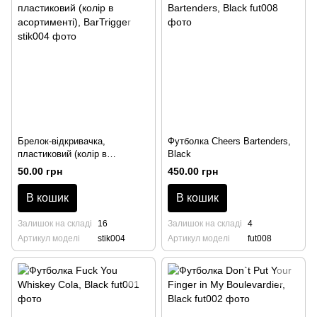
Брелок-відкривачка,
Футболка Cheers Bartenders,
пластиковий (колір в
Black
асортименті), BarTrigger
50.00 грн
450.00 грн
В кошик
В кошик
Залишок на складі
16
Залишок на складі
4
Артикул моделі
stik004
Артикул моделі
fut008