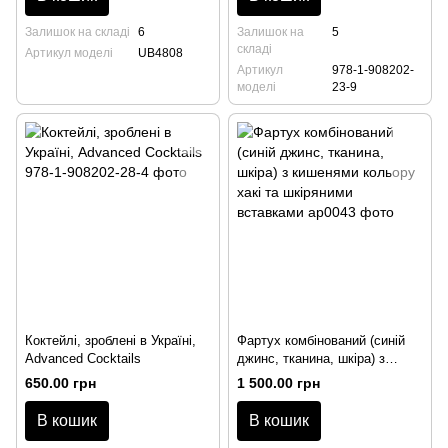
Залишок на складі
6
Залишок на
5
складі
Артикул моделі
UB4808
Артикул
978-1-908202-
моделі
23-9
Коктейлі, зроблені в Україні,
Фартух комбінований (синій
Advanced Cocktails
джинс, тканина, шкіра) з
кишенями кольору хакі та
650.00 грн
1 500.00 грн
шкіряними вставками
В кошик
В кошик