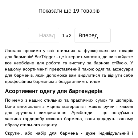
Показати ще 19 товарів
Назад
Вперед
1
з 2
Ласкаво просимо у світ стильних та функціональних товарів
для барменів! BarTrigger - це інтернет-магазин, де ви знайдете
все необхідне для роботи та виступу за барною стійкою. У
нашому асортименті представлений також одяг та аксесуари
для барменів, який допоможе вам виділитися та відчути себе
професійним барменом з бездоганним стилем.
Асортимент одягу для бартендерів
Почнемо з наших стильних та практичних сумок та шоперів.
Вони виготовлені з міцних матеріалів і мають ручки і кишені
для зручності використання. Армбенди – це невід'ємна
частина гардеробу кожного бармена, вони додадуть вашому
образу стильного акценту.
Скрутки, або набір для бармена - дуже індивідуальний і