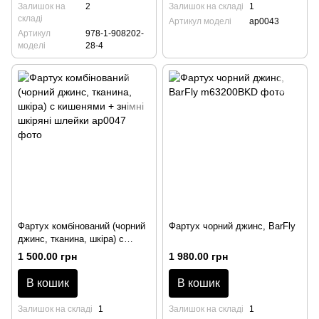
Залишок на
2
Залишок на складі
1
складі
Артикул моделі
ap0043
Артикул
978-1-908202-
моделі
28-4
Фартух комбінований (чорний
Фартух чорний джинс, BarFly
джинс, тканина, шкіра) с
кишенями + знімні шкіряні
1 500.00 грн
1 980.00 грн
шлейки
В кошик
В кошик
Залишок на складі
1
Залишок на складі
1