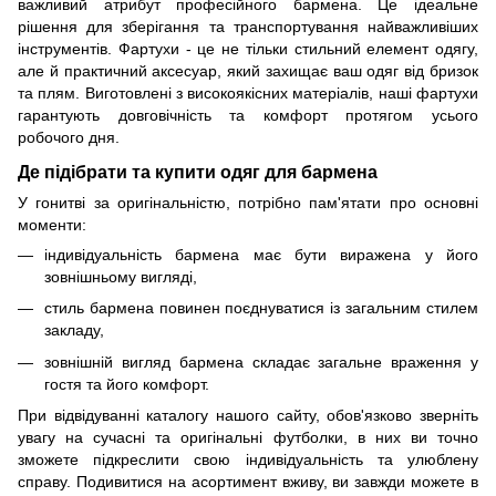
важливий атрибут професійного бармена. Це ідеальне
рішення для зберігання та транспортування найважливіших
інструментів. Фартухи - це не тільки стильний елемент одягу,
але й практичний аксесуар, який захищає ваш одяг від бризок
та плям. Виготовлені з високоякісних матеріалів, наші фартухи
гарантують довговічність та комфорт протягом усього
робочого дня.
Де підібрати та купити одяг для бармена
У гонитві за оригінальністю, потрібно пам'ятати про основні
моменти:
індивідуальність бармена має бути виражена у його
зовнішньому вигляді,
стиль бармена повинен поєднуватися із загальним стилем
закладу,
зовнішній вигляд бармена складає загальне враження у
гостя та його комфорт.
При відвідуванні каталогу нашого сайту, обов'язково зверніть
увагу на сучасні та оригінальні футболки, в них ви точно
зможете підкреслити свою індивідуальність та улюблену
справу. Подивитися на асортимент вживу, ви завжди можете в