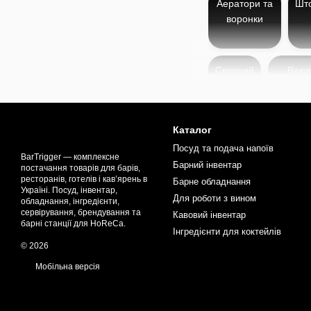
Аератори та
Шт
воронки
Скляний
Ваку
посуд
насос
про
Каталог
Посуд та подача напоїв
Щітки для чищення - це 
BarTrigger — комплексне
Барний інвентар
постачання товарів для барів,
залишків напоїв, бруду чи
ресторанів, готелів і кав’ярень в
Барне обладнання
Україні. Посуд, інвентар,
Щітки виготовлені з висок
Для роботи з вином
обладнання, інгредієнти,
найважчі ділянки, включ
сервірування, брендування та
Кавовий інвентар
під час роботи.
барні станції для HoReCa.
Інгредієнти для коктейлів
Щітки для чищення ідеаль
© 2026
професійних закладах - б
Мобільна версія
до роботи.
В нашому магазині доступ
коктейлів
,
наборів для ба