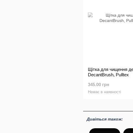
Щітка для чищення де
DecantBrush, Pulltex
345.00 грн
Немає в наявності
Дивіться також: