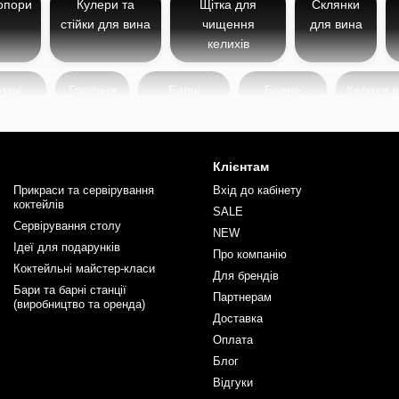
опори
Кулери та
Щітка для
Склянки
стійки для вина
чищення
для вина
келихів
умні
Графіни
Барні
Барне
Келихи 
и та
для вина
органайзери
обладнання
вина Ro
бки
Клієнтам
Прикраси та сервірування
Вхід до кабінету
незамінний інвентар для підтримання чистоти барного інвентарю т
коктейлів
SALE
 нальоту, гарантуючи ідеальний вигляд та гігієну будь-яких поверхо
Сервірування столу
NEW
оякісних матеріалів, які забезпечують довговічність та зручність у 
Ідеї для подарунків
Про компанію
аючи вузькі шийки пляшок чи витончені форми келихів. Деякі модел
Коктейльні майстер-класи
Для брендів
Бари та барні станції
Партнерам
(виробництво та оренда)
но підходять для очищення келихів, пляшок, графинів, шейкерів та
Доставка
арах, ресторанах, кав'ярнях, так і вдома. Завдяки цим щіткам ваш
Оплата
Блог
ний широкий вибір барного інвентаря починаючи від стрейнерів, дж
Відгуки
рменів
та
барної літератури
. Кожен знайде тут щось для себе під в