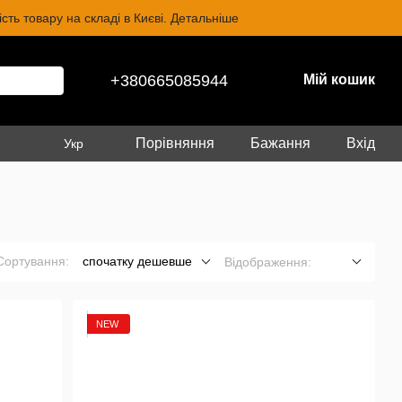
ть товару на складі в Києві. Детальніше
+380665085944
Мій кошик
Порівняння
Бажання
Вхід
Укр
Сортування:
спочатку дешевше
Відображення:
NEW