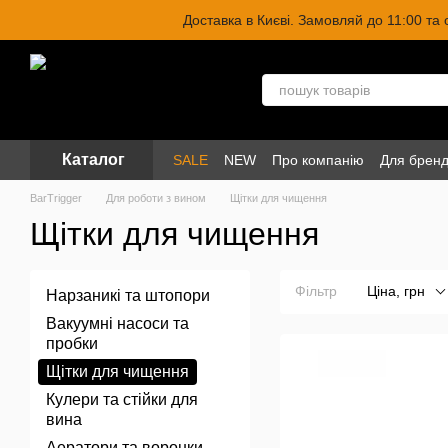
Перейти до основного контенту
Доставка в Києві. Замовляй до 11:00 та
Каталог
SALE
NEW
Про компанію
Для бренд
BarTrigger
Для роботи з вином
Щітки для чищення
Щітки для чищення
Фільтр
Ціна, грн
Нарзаникі та штопори
Вакуумні насоси та
пробки
Щітки для чищення
Кулери та стійки для
вина
Аератори та воронки