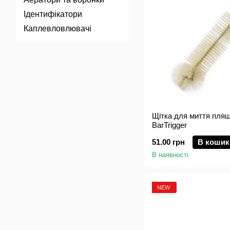
Ідентифікатори
Каплевловлювачі
Щітка для миття пляш
BarTrigger
51.00 грн
В кошик
В наявності
NEW