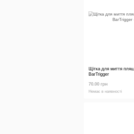
Щітка для миття пляшо
BarTrigger
70.00 грн
Немає в наявності