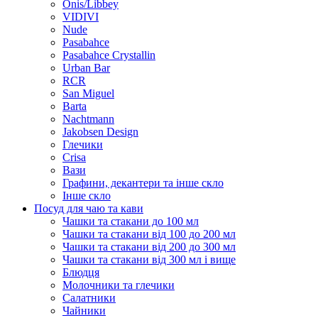
Onis/Libbey
VIDIVI
Nude
Pasabahce
Pasabahce Crystallin
Urban Bar
RCR
San Miguel
Barta
Nachtmann
Jakobsen Design
Глечики
Crisa
Вази
Графини, декантери та інше скло
Інше скло
Посуд для чаю та кави
Чашки та стакани до 100 мл
Чашки та стакани від 100 до 200 мл
Чашки та стакани від 200 до 300 мл
Чашки та стакани від 300 мл і вище
Блюдця
Молочники та глечики
Салатники
Чайники