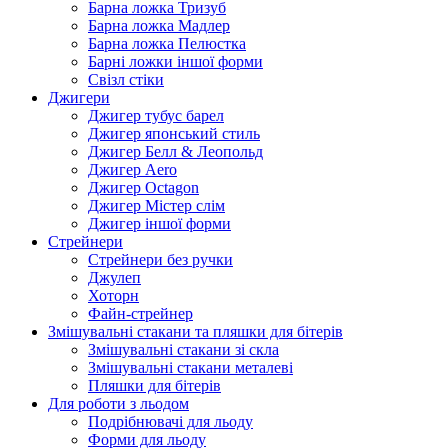
Барна ложка Тризуб
Барна ложка Мадлер
Барна ложка Пелюстка
Барні ложки іншої форми
Свізл стіки
Джигери
Джигер тубус барел
Джигер японський стиль
Джигер Белл & Леопольд
Джигер Aero
Джигер Octagon
Джигер Містер слім
Джигер іншої форми
Стрейнери
Стрейнери без ручки
Джулеп
Хоторн
Файн-стрейнер
Змішувальні стакани та пляшки для бітерів
Змішувальні стакани зі скла
Змішувальні стакани металеві
Пляшки для бітерів
Для роботи з льодом
Подрібнювачі для льоду
Форми для льоду