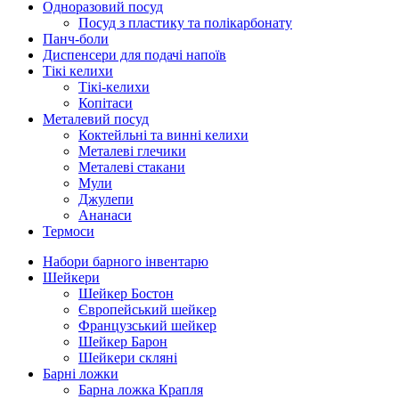
Одноразовий посуд
Посуд з пластику та полікарбонату
Панч-боли
Диспенсери для подачі напоїв
Тікі келихи
Тікі-келихи
Копітаси
Металевий посуд
Коктейльні та винні келихи
Металеві глечики
Металеві стакани
Мули
Джулепи
Ананаси
Термоси
Набори барного інвентарю
Шейкери
Шейкер Бостон
Європейський шейкер
Французський шейкер
Шейкер Барон
Шейкери скляні
Барні ложки
Барна ложка Крапля