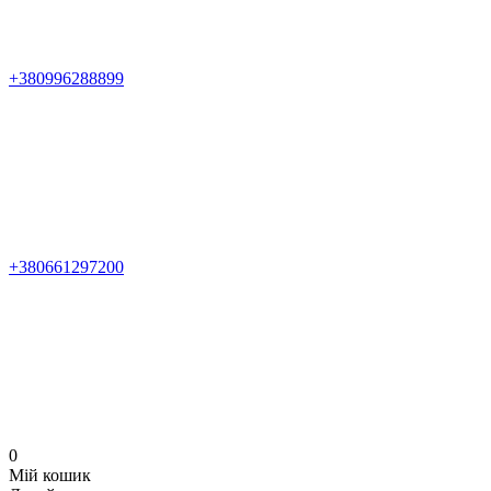
+380996288899
+380661297200
0
Мій кошик