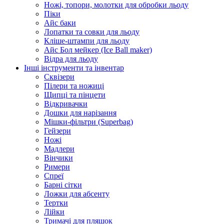
Ножі, топори, молотки для обробки льоду
Піки
Айс баки
Лопатки та совки для льоду
Кліше-штампи для льоду
Айс Бол мейкер (Ice Ball maker)
Відра для льоду
Інші інструменти та інвентар
Сквізери
Пілери та ножиці
Щипці та пінцети
Відкривачки
Дошки для нарізання
Мішки-фільтри (Superbag)
Гейзери
Ножі
Мадлери
Вінчики
Римери
Спреї
Барні сітки
Ложки для абсенту
Тертки
Лійки
Тримачі для пляшок