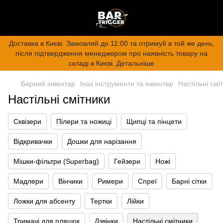
Доставка в Києві. Замовляй до 11:00 та отримуй в той же день,
після підтвердження менеджером про наявність товару на
складі в Києві. Детальніше
Барний інвентар
Інші інструменти та інвентар
Настільні смі
Настільні смітники
Сквізери
Пілери та ножиці
Щипці та пінцети
Відкривачки
Дошки для нарізання
Мішки-фільтри (Superbag)
Гейзери
Ножі
Мадлери
Вінчики
Римери
Спреї
Барні сітки
Ложки для абсенту
Тертки
Лійки
Тримачі для пляшок
Дзвінки
Настільні смітники