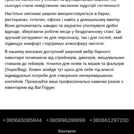
сьогодні стали невід’ємною частиною індустрії гостинності.
Настільні смітники широко використовуються в барах,
ресторанах, готелях, офісах і навіть у домашньому вжитку.
Вони допомагають швидко та акуратно утилізувати дрібні
відходи, зберігаючи робоче місце у бездоганному стані. Це
зручний інструмент як для персоналу, так і для гостей, який
підвищує комфорт і підтримує атмосферу чистоти.
В нашому магазині доступний широкий вибір барного
інвентаря починаючи від стрейнерів, джигерів, змішувальних
стаканів до
гейзерів
,
точилок для ножів
та
мішків та фальтрів
(SuperBag)
. Кожен знайде тут щось для себе під власні
індивідуальні потреби для створення неперевершених
коктейлів. Прокачуйте ваші професіональні навички разом з
інвентарем від BarTrigger.
+380665085944
+380996288899
+380661297200
Контакти