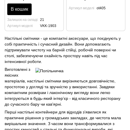
Артикул моделі
ot405
В кошик
Залишок на складі
21
Артикул моделі
VKK-1903
Настільні смітники - це компактні аксесуари, що поєднують у
собі практичність і сучасний дизайн. Вони допомагають
підтримувати чистоту на барній стійці, робочій поверхні чи
столі, забезпечуючи охайність простору навіть під час
інтенсивної роботи.
Виготовлені з
якісних
матеріалів, настільні смітники вирізняються довговічністю,
простотою у догляді та зручністю у використанні. Завдяки
компактним розмірам і лаконічному вигляду вони легко
інтегруються в будь-який інтер’єр - від класичного ресторану
до сучасного бару чи кав’ярні.
Перші настільні контейнери для відходів з’явилися як
практичне рішення у громадських закладах, де чистота мала
вирішальне значення. З часом вони трансформувалися з
простих ємностей у стильні та функціональні вироби, які