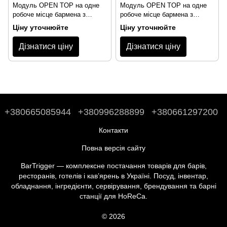
Модуль OPEN TOP на одне
Модуль OPEN TOP на одне
робоче місце бармена з
робоче місце бармена з
мийкою ліворуч
мийкою праворуч
Ціну уточнюйте
Ціну уточнюйте
STARTENDER WASH SS (L)
STARTENDER WASH SS (R)
Дізнатися ціну
Дізнатися ціну
+380665085944
+380996288899
+380661297200
Контакти
Повна версія сайту
BarTrigger — комплексне постачання товарів для барів,
ресторанів, готелів і кав’ярень в Україні. Посуд, інвентар,
обладнання, інгредієнти, сервірування, брендування та барні
станції для HoReCa.
© 2026