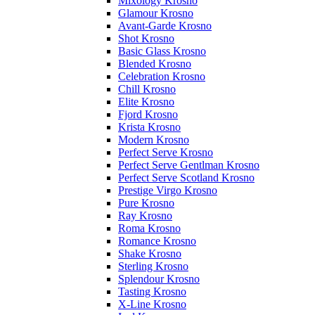
Mixology Krosno
Glamour Krosno
Avant-Garde Krosno
Shot Krosno
Basic Glass Krosno
Blended Krosno
Celebration Krosno
Chill Krosno
Elite Krosno
Fjord Krosno
Krista Krosno
Modern Krosno
Perfect Serve Krosno
Perfect Serve Gentlman Krosno
Perfect Serve Scotland Krosno
Prestige Virgo Krosno
Pure Krosno
Ray Krosno
Roma Krosno
Romance Krosno
Shake Krosno
Sterling Krosno
Splendour Krosno
Tasting Krosno
X-Line Krosno