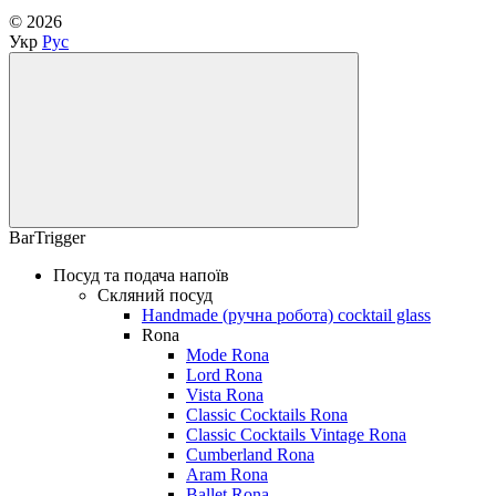
© 2026
Укр
Рус
BarTrigger
Посуд та подача напоїв
Скляний посуд
Handmade (ручна робота) cocktail glass
Rona
Mode Rona
Lord Rona
Vista Rona
Classic Cocktails Rona
Classic Cocktails Vintage Rona
Cumberland Rona
Aram Rona
Ballet Rona