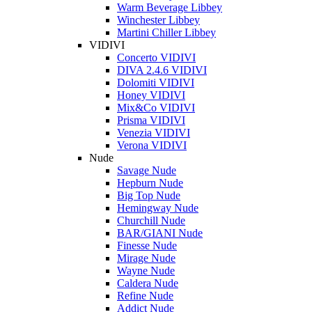
Warm Beverage Libbey
Winchester Libbey
Martini Chiller Libbey
VIDIVI
Concerto VIDIVI
DIVA 2.4.6 VIDIVI
Dolomiti VIDIVI
Honey VIDIVI
Mix&Co VIDIVI
Prisma VIDIVI
Venezia VIDIVI
Verona VIDIVI
Nude
Savage Nude
Hepburn Nude
Big Top Nude
Hemingway Nude
Churchill Nude
BAR/GIANI Nude
Finesse Nude
Mirage Nude
Wayne Nude
Caldera Nude
Refine Nude
Addict Nude