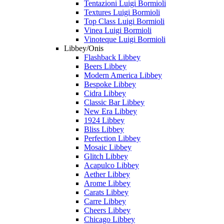
Tentazioni Luigi Bormioli
Textures Luigi Bormioli
Top Class Luigi Bormioli
Vinea Luigi Bormioli
Vinoteque Luigi Bormioli
Libbey/Onis
Flashback Libbey
Beers Libbey
Modern America Libbey
Bespoke Libbey
Cidra Libbey
Classic Bar Libbey
New Era Libbey
1924 Libbey
Bliss Libbey
Perfection Libbey
Mosaic Libbey
Glitch Libbey
Acapulco Libbey
Aether Libbey
Arome Libbey
Carats Libbey
Carre Libbey
Cheers Libbey
Chicago Libbey