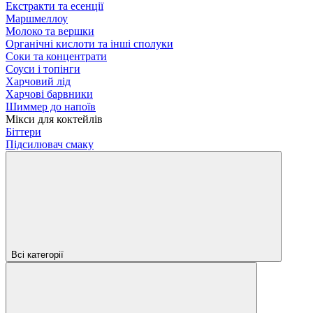
Екстракти та есенції
Маршмеллоу
Молоко та вершки
Органічні кислоти та інші сполуки
Соки та концентрати
Соуси і топінги
Харчовий лід
Харчові барвники
Шиммер до напоїв
Мікси для коктейлів
Біттери
Підсилювач смаку
Всі категорії