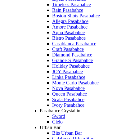
Timeless Pasabahce
Rain Pasabahce
Boston Shots Pasabahce
Allegra Pasabahce
Amore Pasabahce
Aqua Pasabahce
Bistro Pasabahce
Casablanca Pasabahce
Craft Pasabahce
Diamond Pasabahce
Grande-S Pasabahce
Holiday Pasabahce
JOY Pasabahce
Linka Pasabahce
Monte Carlo Pasabahce
Nova Pasabahce
Queen Pasabahce
Scala Pasabahce
Ivory Pasabahce
Pasabahce Crystallin
Sword
Cielo
Urban Bar
Bits Urban Bar
Calabrese Urban Bar