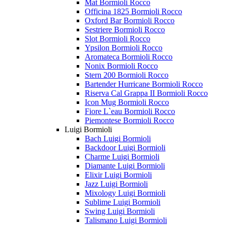
Mat Bormioli Rocco
Officina 1825 Bormioli Rocco
Oxford Bar Bormioli Rocco
Sestriere Bormioli Rocco
Slot Bormioli Rocco
Ypsilon Bormioli Rocco
Aromateca Bormioli Rocco
Nonix Bormioli Rocco
Stern 200 Bormioli Rocco
Bartender Hurricane Bormioli Rocco
Riserva Cal Grappa II Bormioli Rocco
Icon Mug Bormioli Rocco
Fiore L`eau Bormioli Rocco
Piemontese Bormioli Rocco
Luigi Bormioli
Bach Luigi Bormioli
Backdoor Luigi Bormioli
Charme Luigi Bormioli
Diamante Luigi Bormioli
Elixir Luigi Bormioli
Jazz Luigi Bormioli
Mixology Luigi Bormioli
Sublime Luigi Bormioli
Swing Luigi Bormioli
Talismano Luigi Bormioli