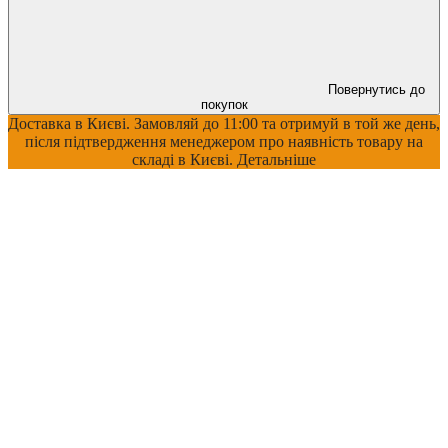
Повернутись до
покупок
Доставка в Києві. Замовляй до 11:00 та отримуй в той же день,
після підтвердження менеджером про наявність товару на
складі в Києві. Детальніше