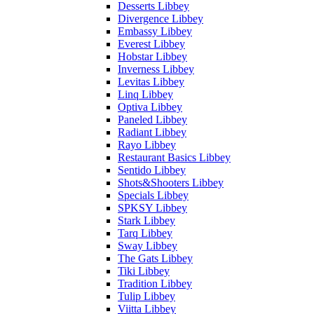
Desserts Libbey
Divergence Libbey
Embassy Libbey
Everest Libbey
Hobstar Libbey
Inverness Libbey
Levitas Libbey
Linq Libbey
Optiva Libbey
Paneled Libbey
Radiant Libbey
Rayo Libbey
Restaurant Basics Libbey
Sentido Libbey
Shots&Shooters Libbey
Specials Libbey
SPKSY Libbey
Stark Libbey
Tarq Libbey
Sway Libbey
The Gats Libbey
Tiki Libbey
Tradition Libbey
Tulip Libbey
Viitta Libbey