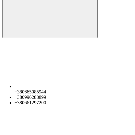
+380665085944
+380996288899
+380661297200