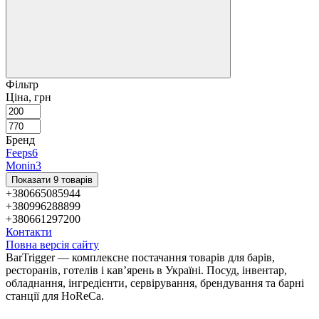
Фільтр
Ціна, грн
Бренд
Feeps
6
Monin
3
Показати 9 товарів
+380665085944
+380996288899
+380661297200
Контакти
Повна версія сайту
BarTrigger — комплексне постачання товарів для барів,
ресторанів, готелів і кав’ярень в Україні. Посуд, інвентар,
обладнання, інгредієнти, сервірування, брендування та барні
станції для HoReCa.