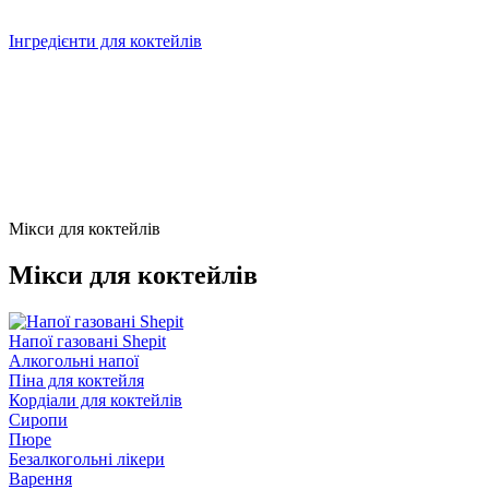
Інгредієнти для коктейлів
Мікси для коктейлів
Мікси для коктейлів
Напої газовані Shepit
Алкогольні напої
Піна для коктейля
Кордіали для коктейлів
Сиропи
Пюре
Безалкогольні лікери
Варення