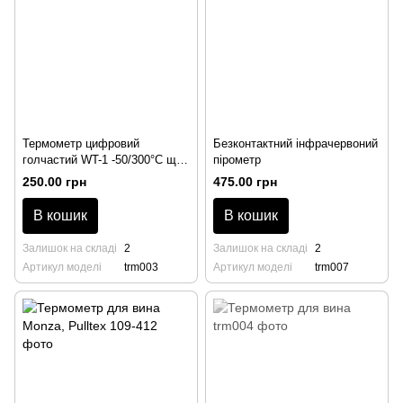
Термометр цифровий
Безконтактний інфрачервоний
голчастий WT-1 -50/300°C щуп
пірометр
108мм
250.00 грн
475.00 грн
В кошик
В кошик
Залишок на складі
2
Залишок на складі
2
Артикул моделі
trm003
Артикул моделі
trm007