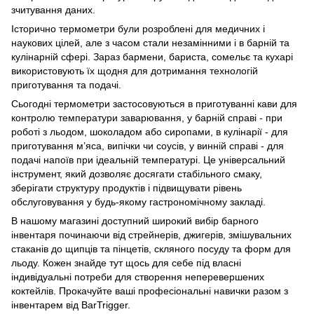
зчитування даних.
Історично термометри були розроблені для медичних і
наукових цілей, але з часом стали незамінними і в барній та
кулінарній сфері. Зараз бармени, бариста, сомельє та кухарі
використовують їх щодня для дотримання технологій
приготування та подачі.
Сьогодні термометри застосовуються в приготуванні кави для
контролю температури заварювання, у барній справі - при
роботі з льодом, шоколадом або сиропами, в кулінарії - для
приготування м’яса, випічки чи соусів, у винній справі - для
подачі напоїв при ідеальній температурі. Це універсальний
інструмент, який дозволяє досягати стабільного смаку,
зберігати структуру продуктів і підвищувати рівень
обслуговування у будь-якому гастрономічному закладі.
В нашому магазині доступний широкий вибір барного
інвентаря починаючи від стрейнерів, джигерів, змішувальних
стаканів до
щипців та пінцетів
,
скляного посуду
та
форм для
льоду
. Кожен знайде тут щось для себе під власні
індивідуальні потреби для створення неперевершених
коктейлів. Прокачуйте ваші професіональні навички разом з
інвентарем від BarTrigger.