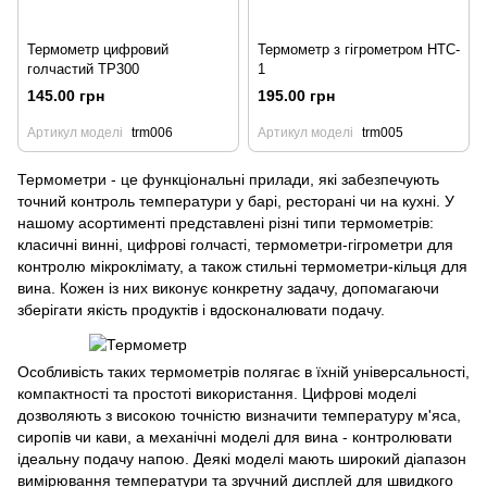
Термометр цифровий
Термометр з гігрометром HTC-
голчастий TP300
1
145.00 грн
195.00 грн
Артикул моделі
trm006
Артикул моделі
trm005
Термометри - це функціональні прилади, які забезпечують
точний контроль температури у барі, ресторані чи на кухні. У
нашому асортименті представлені різні типи термометрів:
класичні винні, цифрові голчасті, термометри-гігрометри для
контролю мікроклімату, а також стильні термометри-кільця для
вина. Кожен із них виконує конкретну задачу, допомагаючи
зберігати якість продуктів і вдосконалювати подачу.
Особливість таких термометрів полягає в їхній універсальності,
компактності та простоті використання. Цифрові моделі
дозволяють з високою точністю визначити температуру м'яса,
сиропів чи кави, а механічні моделі для вина - контролювати
ідеальну подачу напою. Деякі моделі мають широкий діапазон
вимірювання температури та зручний дисплей для швидкого