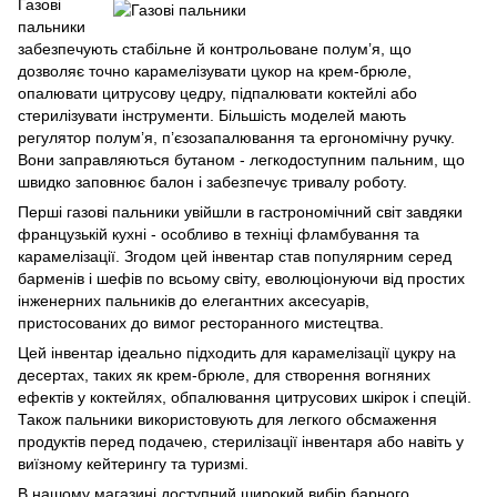
Газові
пальники
забезпечують стабільне й контрольоване полум’я, що
дозволяє точно карамелізувати цукор на крем-брюле,
опалювати цитрусову цедру, підпалювати коктейлі або
стерилізувати інструменти. Більшість моделей мають
регулятор полум’я, п’єзозапалювання та ергономічну ручку.
Вони заправляються бутаном - легкодоступним пальним, що
швидко заповнює балон і забезпечує тривалу роботу.
Перші газові пальники увійшли в гастрономічний світ завдяки
французькій кухні - особливо в техніці фламбування та
карамелізації. Згодом цей інвентар став популярним серед
барменів і шефів по всьому світу, еволюціонуючи від простих
інженерних пальників до елегантних аксесуарів,
пристосованих до вимог ресторанного мистецтва.
Цей інвентар ідеально підходить для карамелізації цукру на
десертах, таких як крем-брюле, для створення вогняних
ефектів у коктейлях, обпалювання цитрусових шкірок і спецій.
Також пальники використовують для легкого обсмаження
продуктів перед подачею, стерилізації інвентаря або навіть у
виїзному кейтерингу та туризмі.
В нашому магазині доступний широкий вибір барного