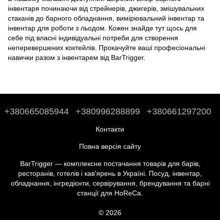
інвентаря починаючи від стрейнерів, джигерів, змішувальних
стаканів до
барного обладнання
,
вимірювальний інвентар
та
інвентар для роботи з льодом
. Кожен знайде тут щось для
себе під власні індивідуальні потреби для створення
неперевершених коктейлів. Прокачуйте ваші професіональні
навички разом з інвентарем від BarTrigger.
+380665085944
+380996288899
+380661297200
Контакти
Повна версія сайту
BarTrigger — комплексне постачання товарів для барів,
ресторанів, готелів і кав’ярень в Україні. Посуд, інвентар,
обладнання, інгредієнти, сервірування, брендування та барні
станції для HoReCa.
© 2026