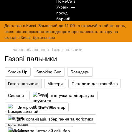
Доставка в Києві. Замовляй до 11:00 та отримуй в той же день,
після підтвердження менеджером про наявність товару на
складі в Києві. Детальніше
Барне обладнання
Газові пальники
Газові пальники
Smoke Up
Smoking Gun
Блендери
Газові пальники
Міксери
Пістолети для коктейлів
Сифони
Барні штучки та література
Вимірювальний інвентар
Для організації, зберігання та логістики
Збери та інсталюй свій бар