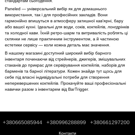
стандартам сьогодення.
Paneled — універсальний вибір як для домашнього
використання, так і для професійних закладів. Вони
гармонійно впишуться в атмосферу затишної кавʼярні, бару
або вашої кухні. Ідеальні для води, соків, коктейлів, лонгдрінків
та холодної кави. Їхній ретро-шарм та витривалість роблять ці
склянки не лише практичним інструментом, а й частиною
естетики сервісу — коли кожна деталь має значення.
В нашому магазині доступний широкий вибір барного
інвентаря починаючи від стрейнерів, джигерів, змішувальних
стаканів до
прикрас для сервірування коктейлів
,
наборів для
барменів
та
барної літератури
. Кожен знайде тут щось для
себе під власні індивідуальні потреби для створення
неперевершених коктейлів. Прокачуйте ваші професіональні
навички разом з інвентарем від BarTrigger.
+380665085944
+380996288899
+380661297200
Контакти