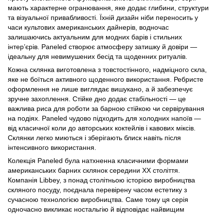
мають характерне огранювання, яке додає глибини, структури
та візуальної привабливості. Їхній дизайн ніби переносить у
часи культових американських дайнерів, водночас
залишаючись актуальним для модних барів і стильних
інтер’єрів. Paneled створює атмосферу затишку й довіри —
ідеальну для невимушених бесід та щоденних ритуалів.
Кожна склянка виготовлена з товстостінного, надміцного скла,
яке не боїться активного щоденного використання. Ребристе
оформлення не лише виглядає вишукано, а й забезпечує
зручне захоплення. Стійке дно додає стабільності — це
важлива риса для роботи за барною стійкою чи сервірування
на подіях. Paneled чудово підходить для холодних напоїв —
від класичної коли до авторських коктейлів і кавових міксів.
Склянки легко миються і зберігають блиск навіть після
інтенсивного використання.
Колекція Paneled була натхненна класичними формами
американських барних склянок середини XX століття.
Компанія Libbey, з понад столітньою історією виробництва
скляного посуду, поєднала перевірену часом естетику з
сучасною технологією виробництва. Саме тому ця серія
одночасно викликає ностальгію й відповідає найвищим