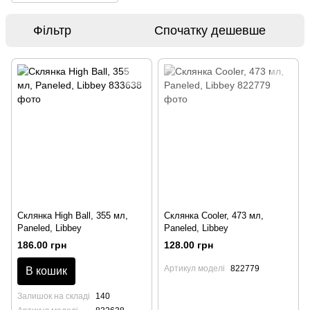
Фільтр
Спочатку дешевше
Склянка High Ball, 355 мл,
Склянка Cooler, 473 мл,
Paneled, Libbey
Paneled, Libbey
186.00 грн
128.00 грн
Артикул моделі
822779
В кошик
Залишок на складі
140