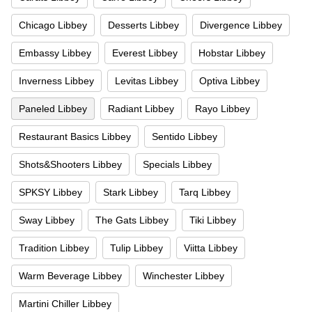
Chicago Libbey
Desserts Libbey
Divergence Libbey
Embassy Libbey
Everest Libbey
Hobstar Libbey
Inverness Libbey
Levitas Libbey
Optiva Libbey
Paneled Libbey
Radiant Libbey
Rayo Libbey
Restaurant Basics Libbey
Sentido Libbey
Shots&Shooters Libbey
Specials Libbey
SPKSY Libbey
Stark Libbey
Tarq Libbey
Sway Libbey
The Gats Libbey
Tiki Libbey
Tradition Libbey
Tulip Libbey
Viitta Libbey
Warm Beverage Libbey
Winchester Libbey
Martini Chiller Libbey