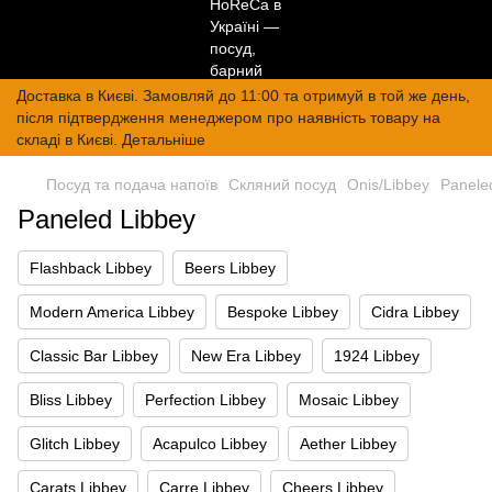
Доставка в Києві. Замовляй до 11:00 та отримуй в той же день,
після підтвердження менеджером про наявність товару на
складі в Києві. Детальніше
Посуд та подача напоїв
Скляний посуд
Onis/Libbey
Panele
Paneled Libbey
Flashback Libbey
Beers Libbey
Modern America Libbey
Bespoke Libbey
Cidra Libbey
Classic Bar Libbey
New Era Libbey
1924 Libbey
Bliss Libbey
Perfection Libbey
Mosaic Libbey
Glitch Libbey
Acapulco Libbey
Aether Libbey
Carats Libbey
Carre Libbey
Cheers Libbey