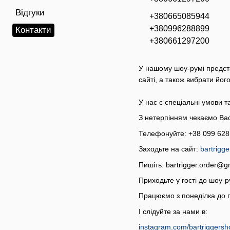
Відгуки
+380665085944
+380996288899
Контакти
+380661297200
У нашому шоу-румі предста
сайті, а також вибрати йог
У нас є спеціальні умови 
З нетерпінням чекаємо Вас 
Телефонуйте: +38 099 628
Заходьте на сайт:
bartrigg
Пишіть: bartrigger.order@g
Приходьте у гості до шоу-р
Працюємо з понеділка до п'
І слідуйте за нами в:
instagram.com/bartriggersh