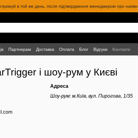
 отримуй в той же день, після підтвердження менеджером про наявніс
ів
Партнерам
Доставка
Оплата
Блог
Відгуки
Контакти
rTrigger і шоу-рум у Києві
Адреса
Шоу-рум: м.Київ, вул. Пирогова, 1/35
il.com