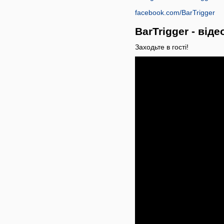
facebook.com/BarTrigger
BarTrigger - від
Заходьте в гості!