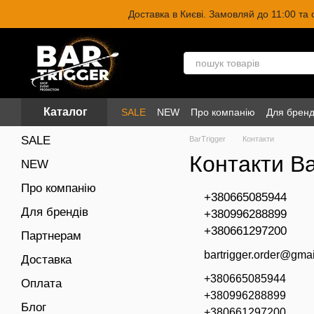
Перейти до основного контенту
Доставка в Києві. Замовляй до 11:00 та
Каталог
SALE
NEW
Про компанію
Для бренд
SALE
BarTrigger
Контакти
Контакти Ba
NEW
Про компанію
+380665085944
Для брендів
+380996288899
+380661297200
Партнерам
bartrigger.order@gma
Доставка
+380665085944
Оплата
+380996288899
Блог
+380661297200