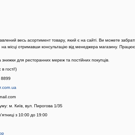
влений весь асортимент товару, який є на сайті. Ви можете забра
о на місці отримавши консультацію від менеджера магазину. Працюєм
та знижки для ресторанних мереж та постійних покупців.
в гості!)
 8899
er.com.ua
mail.com
уму: м. Київ, вул. Пирогова 1/35
ятниці з 10:00 до 19:00
op