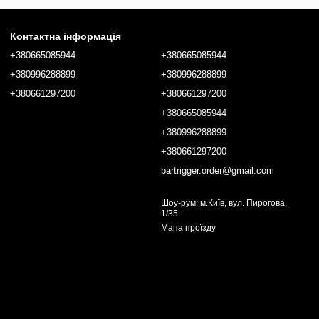
Контактна інформація
+380665085944
+380665085944
+380996288899
+380996288899
+380661297200
+380661297200
+380665085944
+380996288899
+380661297200
bartrigger.order@gmail.com
Шоу-рум: м.Київ, вул. Пирогова,
1/35
Мапа проїзду