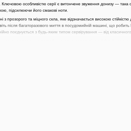
 Ключовою особливістю серії є витончене звуження донизу — така 
ою, підсилюючи його смакові ноти.
ні з прозорого та міцного скла, яке відзначається високою стійкіст
авіть після багаторазового миття в посудомийній машині, що робить
ійно поєднується з будь-яким типом сервірування — від класичного
никла як відповідь на потребу у скляному посуді, який був би водн
іду Libbey у виробництві скляного посуду та сучасних тенденцій у с
ідходить для сервірування води, безалкогольних напоїв, соків, лонг-
овувачів якісної подачі, які прагнуть підкреслити кожну деталь напо
ний широкий вибір барного інвентаря починаючи від стрейнерів, дж
рменів
та
барної літератури
. Кожен знайде тут щось для себе під в
ші професіональні навички разом з інвентарем від BarTrigger.