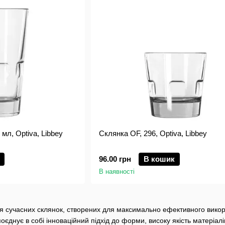
 мл, Optiva, Libbey
Склянка OF, 296, Optiva, Libbey
96.00 грн
В кошик
В наявності
ція сучасних склянок, створених для максимально ефективного вико
єднує в собі інноваційний підхід до форми, високу якість матеріалів