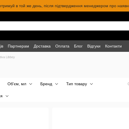
 отримуй в той же день, після підтвердження менеджером про наявніс
ів
Партнерам
Доставка
Оплата
Блог
Відгуки
Контакти
tiva Libbey
Об'єм, мл
Бренд
Тип товару
ня