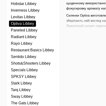
щоденному використанні.
Hobstar Libbey
фокусировку аромату нап
Inverness Libbey
Склянки Optiva виготовле
Levitas Libbey
зберігають свій вигляд н
Optiva Libbey
Лаконічний силует гармон
Paneled Libbey
Ідея створення Optiva ви
Radiant Libbey
результат поєднання досв
Rayo Libbey
Optiva Libbey ідеально п
Restaurant Basics Libbey
для професіоналів і поцін
Sentido Libbey
В нашому магазині доступ
коктейлів
,
наборів для ба
Shots&Shooters Libbey
коктейлів. Прокачуйте ва
Specials Libbey
SPKSY Libbey
Stark Libbey
Tarq Libbey
Sway Libbey
The Gats Libbey