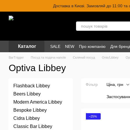
Перейти до основного контенту
Доставка в Києві. Замовляй до 11:00 та
Каталог
SALE
NEW
Про компанію
Для бренд
BarTrigger
Посуд та подача напоїв
Скляний посуд
Onis/Libbey
Op
Optiva Libbey
Фільтр
Ціна, грн
Flashback Libbey
Beers Libbey
Застосуван
Modern America Libbey
Bespoke Libbey
−25%
Cidra Libbey
Classic Bar Libbey