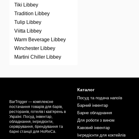
Tiki Libbey
Tradition Libbey
Tulip Libbey
Viitta Libbey
Warm Beverage Libbey
Winchester Libbey
Martini Chiller Libbey
Каталог
Посуд та подача напоїв
BarTrigger — комплексне
Барний інвентар
постачання товарів для барів,
ресторанів, готелів і кав’ярень в
Барне обладнання
Україні. Посуд, інвентар,
Для роботи з вином
обладнання, інгредієнти,
сервірування, брендування та
Кавовий інвентар
барні станції для HoReCa.
Інгредієнти для коктейлів