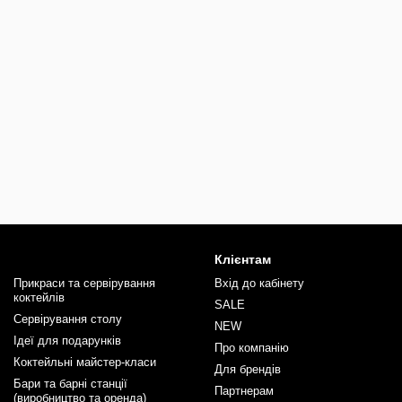
Клієнтам
Прикраси та сервірування
Вхід до кабінету
коктейлів
SALE
Сервірування столу
NEW
Ідеї для подарунків
Про компанію
Коктейльні майстер-класи
Для брендів
Бари та барні станції
Партнерам
(виробництво та оренда)