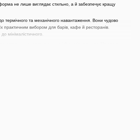
форма не лише виглядає стильно, а й забезпечує кращу
ю до термічного та механічного навантаження. Вони чудово
 їх практичним вибором для барів, кафе й ресторанів.
 до мінімалістичного.
очас естетичним, ергономічним і функціональним. Ця серія —
фері подачі напоїв.
дринків, а також авторських коктейлів. Це універсальне рішення
ю.
игерів, змішувальних стаканів до
прикрас для сервірування
ласні індивідуальні потреби для створення неперевершених