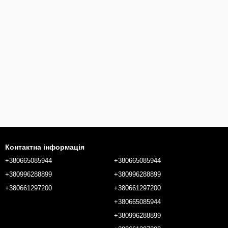
Контактна інформація
+380665085944
+380665085944
+380996288899
+380996288899
+380661297200
+380661297200
+380665085944
+380996288899