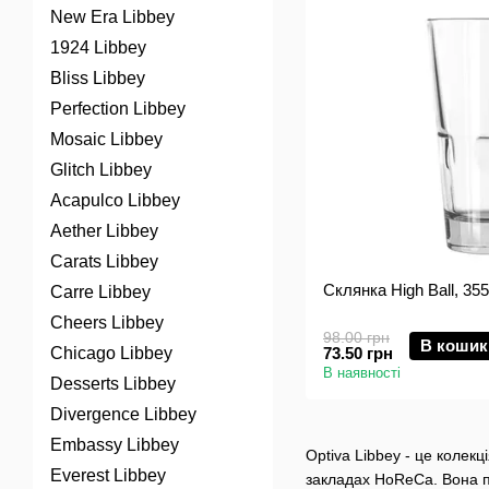
New Era Libbey
1924 Libbey
Bliss Libbey
Perfection Libbey
Mosaic Libbey
Glitch Libbey
Acapulco Libbey
Aether Libbey
Carats Libbey
Склянка High Ball, 355
Carre Libbey
Cheers Libbey
98.00 грн
В кошик
Chicago Libbey
73.50 грн
В наявності
Desserts Libbey
Divergence Libbey
Embassy Libbey
Optiva Libbey - це колек
Everest Libbey
закладах HoReCa. Вона по