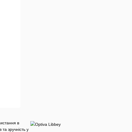
ристання в
 та зручність у