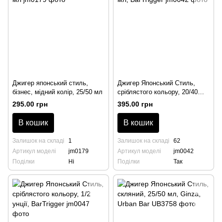
Джигер японський стиль,
Джигер Японський Стиль,
бізнес, мідний колір, 25/50 мл
сріблястого кольору, 20/40
мл, BarTrigger
295.00 грн
395.00 грн
В кошик
В кошик
Залишок на складі
1
Залишок на складі
62
Артикул моделі
jm0179
Артикул моделі
jm0042
Поділки
Ні
Поділки
Так