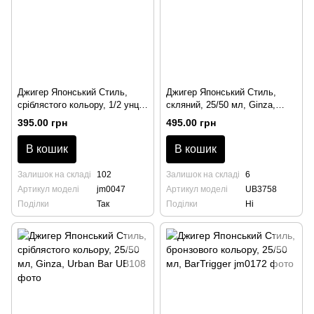
Джигер Японський Стиль,
Джигер Японський Стиль,
сріблястого кольору, 1/2 унції,
скляний, 25/50 мл, Ginza,
BarTrigger
Urban Bar
395.00 грн
495.00 грн
В кошик
В кошик
Залишок на складі
102
Залишок на складі
6
Артикул моделі
jm0047
Артикул моделі
UB3758
Поділки
Так
Поділки
Ні