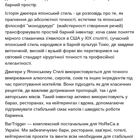
барний простір.
Історія джигера японський стиль - це розповідь про те, як
прагнення до абсолютної точності, естетики та японської
філософії "монодзукурі" (майстерності створення речей)
трансформувало простий барний інвентар: хоча саме поняття
мірного стаканчика з'явилося в США у XIX столітті, сучасний
японський стиль народився в барній культурі Токіо, де завдяки
витонченій, високій і вузькій формі він перетворився на
світовий стандарт хірургічної точності та професійної
елегантності.
Джигери у Японському Стилі використовуються для точного
вимірювання алкоголю, сиропів, соків та інших інгредієнтів під
час приготування коктейлів. Вони підходять як для класичних
рецептів, де важливе дотримання пропорцій, так і для
авторських міксів. Такий інвентар активно використовують у
барах, ресторанах, на кейтерингах і вдома, допомагаючи
підтримувати стабільний смак напоїв і швидкість роботи
бармена.
BarTrigger — комплексний постачальник для HoReCa в
Україні. Ми забезпечуємо бари, ресторани, кав’ярні, готелі,
кейтерингові проєкти та івенти всім необхідним для стабільної