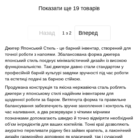
Показати ще 19 товарів
Назад
Вперед
1
з 2
Джигер Японський Стиль - це барний інвентар, створений для
точної роботи з напоями. Збалансована форма джигера
японський стиль поєднує мінімалістичний дизайн із високою
функціональністю. Такі джигери давно стали стандартом у
професійній барній культурі завдяки зручності під час роботи
та естетиці подачі за барною стійкою.
Продумана конструкція та якісна нержавіюча сталь роблять
джигери у японському стилі надійним інвентарем для
щоденної роботи за баром. Витягнута форма та правильне
балансування забезпечують зручне захоплення і контроль під
час наливання, а два резервуари з чіткими мірними
позначками допомагають швидко й точно відміряти необхідний
об’єм інгредієнтів для ваших коктейлів. Тонкі краї дозволяють
акуратно переливати рідину без зайвих крапель, а лаконічний
дизайн гармонійно доповнює як класичний, так і сучасний