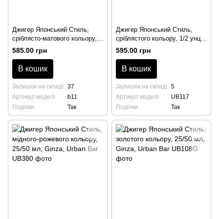
Джигер Японський Стиль,
Джигер Японський Стиль,
сріблясто-матового кольору,
сріблястого кольору, 1/2 унції,
25/50 мл, Ginza, Urban Bar
Ginza, Urban Bar
585.00 грн
595.00 грн
В кошик
В кошик
Залишок на складі
37
Залишок на складі
5
Артикул моделі
b11
Артикул моделі
UB117
Поділки
Так
Поділки
Так