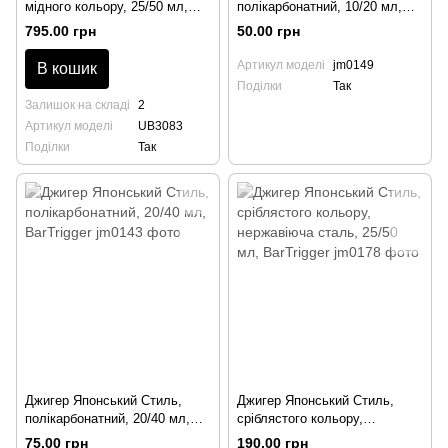
мідного кольору, 25/50 мл,
полікарбонатний, 10/20 мл,
Ginza, Urban Bar
BarTrigger
795.00 грн
50.00 грн
Артикул моделі
jm0149
В кошик
Поділки
Так
Залишок на складі
2
Артикул моделі
UB3083
Поділки
Так
Джигер Японський Стиль,
Джигер Японський Стиль,
полікарбонатний, 20/40 мл,
сріблястого кольору,
BarTrigger
нержавіюча сталь, 25/50 мл,
75.00 грн
190.00 грн