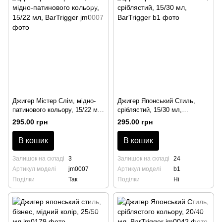
Джигер Містер Слім, мідно-
Джигер Японський Стиль,
патинового кольору, 15/22 мл,
сріблястий, 15/30 мл,
BarTrigger
BarTrigger
295.00 грн
295.00 грн
В кошик
В кошик
Залишок на складі
3
Залишок на складі
24
Артикул моделі
jm0007
Артикул моделі
b1
Поділки
Так
Поділки
Ні