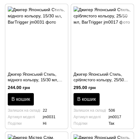
Джигер Японський Стиль,
Джигер Японський Стиль,
мідного кольору, 15/30 мл,
сріблястого кольору, 25/50
BarTrigger
мл, BarTrigger
244.00 грн
295.00 грн
В кошик
В кошик
Залишок на складі
22
Залишок на складі
506
Артикул моделі
jm0031
Артикул моделі
jm0017
Поділки
Ні
Поділки
Так