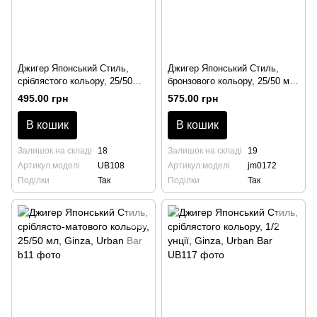
Джигер Японський Стиль,
Джигер Японський Стиль,
сріблястого кольору, 25/50
бронзового кольору, 25/50 мл,
мл, Ginza, Urban Bar
BarTrigger
495.00 грн
575.00 грн
В кошик
В кошик
Залишок на складі
18
Залишок на складі
19
Артикул моделі
UB108
Артикул моделі
jm0172
Поділки
Так
Поділки
Так