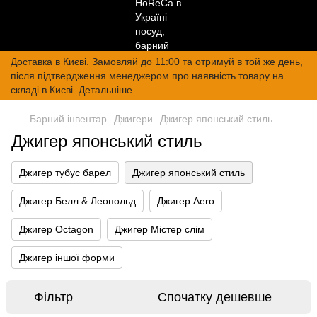
Доставка в Києві. Замовляй до 11:00 та отримуй в той же день,
після підтвердження менеджером про наявність товару на
складі в Києві. Детальніше
Барний інвентар
Джигери
Джигер японський стиль
Джигер японський стиль
Джигер тубус барел
Джигер японський стиль
Джигер Белл & Леопольд
Джигер Aero
Джигер Octagon
Джигер Містер слім
Джигер іншої форми
Фільтр
Спочатку дешевше