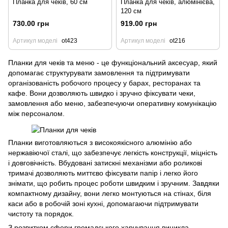
Планка для чеків, 60 см
Планка для чеків, алюмінієва,
120 см
730.00 грн
919.00 грн
Артикул моделі
ot423
Артикул моделі
ot216
Планки для чеків та меню - це функціональний аксесуар, який
допомагає структурувати замовлення та підтримувати
організованість робочого процесу у барах, ресторанах та
кафе. Вони дозволяють швидко і зручно фіксувати чеки,
замовлення або меню, забезпечуючи оперативну комунікацію
між персоналом.
Планки виготовляються з високоякісного алюмінію або
нержавіючої сталі, що забезпечує легкість конструкції, міцність
і довговічність. Вбудовані затискні механізми або роликові
тримачі дозволяють миттєво фіксувати папір і легко його
знімати, що робить процес роботи швидким і зручним. Завдяки
компактному дизайну, вони легко монтуються на стінах, біля
каси або в робочій зоні кухні, допомагаючи підтримувати
чистоту та порядок.
З розвитком сфери громадського харчування виникла