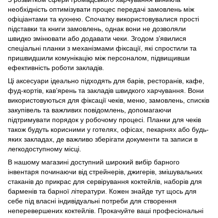
необхідність оптимізувати процес передачі замовлень між
офіціантами та кухнею. Спочатку використовувалися прості
підставки та книги замовлень, однак вони не дозволяли
швидко змінювати або додавати чеки. Згодом з’явилися
спеціальні планки з механізмами фіксації, які спростили та
пришвидшили комунікацію між персоналом, підвищивши
ефективність роботи закладів.
Ці аксесуари ідеально підходять для барів, ресторанів, кафе,
фуд-кортів, кав’ярень та закладів швидкого харчування. Вони
використовуються для фіксації чеків, меню, замовлень, списків
закупівель та важливих повідомлень, допомагаючи
підтримувати порядок у робочому процесі. Планки для чеків
також будуть корисними у готелях, офісах, пекарнях або будь-
яких закладах, де важливо зберігати документи та записи в
легкодоступному місці.
В нашому магазині доступний широкий вибір барного
інвентаря починаючи від стрейнерів, джигерів, змішувальних
стаканів до
прикрас для сервірування коктейлів
,
наборів для
барменів
та
барної літератури
. Кожен знайде тут щось для
себе під власні індивідуальні потреби для створення
неперевершених коктейлів. Прокачуйте ваші професіональні