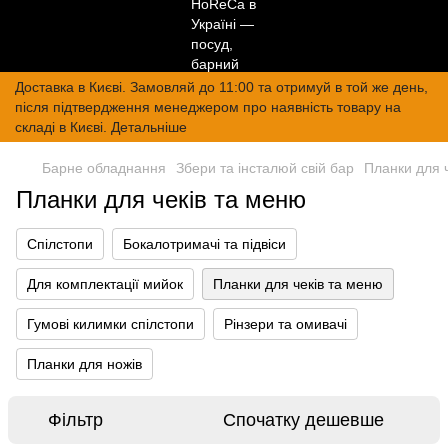
Доставка в Києві. Замовляй до 11:00 та отримуй в той же день,
після підтвердження менеджером про наявність товару на
складі в Києві. Детальніше
Барне обладнання
Збери та інсталюй свій бар
Планки для 
Планки для чеків та меню
Спілстопи
Бокалотримачі та підвіси
Для комплектації мийок
Планки для чеків та меню
Гумові килимки спілстопи
Рінзери та омивачі
Планки для ножів
Фільтр
Спочатку дешевше