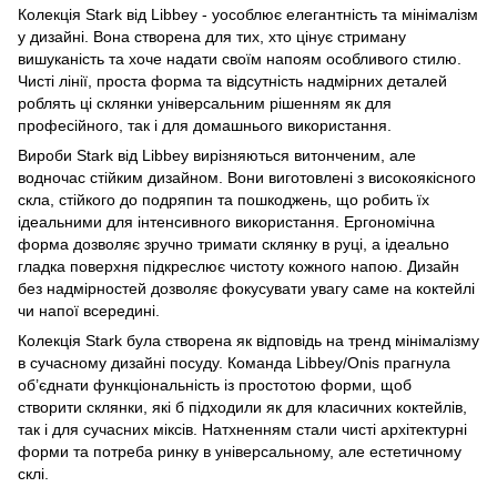
Колекція Stark від Libbey - уособлює елегантність та мінімалізм
у дизайні. Вона створена для тих, хто цінує стриману
вишуканість та хоче надати своїм напоям особливого стилю.
Чисті лінії, проста форма та відсутність надмірних деталей
роблять ці склянки універсальним рішенням як для
професійного, так і для домашнього використання.
Вироби Stark від Libbey вирізняються витонченим, але
водночас стійким дизайном. Вони виготовлені з високоякісного
скла, стійкого до подряпин та пошкоджень, що робить їх
ідеальними для інтенсивного використання. Ергономічна
форма дозволяє зручно тримати склянку в руці, а ідеально
гладка поверхня підкреслює чистоту кожного напою. Дизайн
без надмірностей дозволяє фокусувати увагу саме на коктейлі
чи напої всередині.
Колекція Stark була створена як відповідь на тренд мінімалізму
в сучасному дизайні посуду. Команда Libbey/Onis прагнула
об’єднати функціональність із простотою форми, щоб
створити склянки, які б підходили як для класичних коктейлів,
так і для сучасних міксів. Натхненням стали чисті архітектурні
форми та потреба ринку в універсальному, але естетичному
склі.