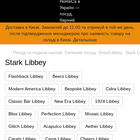
Доставка в Києві. Замовляй до 11:00 та отримуй в той же день,
після підтвердження менеджером про наявність товару на
складі в Києві. Детальніше
Посуд та подача напоїв
Скляний посуд
Onis/Libbey
Stark L
Stark Libbey
Flashback Libbey
Beers Libbey
Modern America Libbey
Bespoke Libbey
Cidra Libbey
Classic Bar Libbey
New Era Libbey
1924 Libbey
Bliss Libbey
Perfection Libbey
Mosaic Libbey
Glitch Libbey
Acapulco Libbey
Aether Libbey
Carats Libbey
Carre Libbey
Cheers Libbey