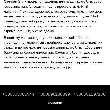
Склянки Stark ідеально підходять для подачі коктейлів, соків,
газованих напоїв, води чи навіть простого віскі. Їхній
лаконічний вигляд вдало поєднується з будь-яким інтер’єром
— від сучасного бару до елегантної домашньої кухні. Stark
стане чудовим вибором для закладів, які цінують чистоту
подачі, а також для тих, хто хоче створити атмосферу
стриманого шику у себе вдома.
В нашому магазині доступний широкий вибір барного
інвентаря починаючи від стрейнерів, джигерів, змішувальних
стаканів до
прикрас для сервірування коктейлів
,
наборів для
барменів
та
барної літератури
. Кожен знайде тут щось для
себе під власні індивідуальні потреби для створення
неперевершених коктейлів. Прокачуйте ваші професіональні
навички разом з інвентарем від BarTrigger.
+380665085944
+380996288899
+380661297200
Контакти