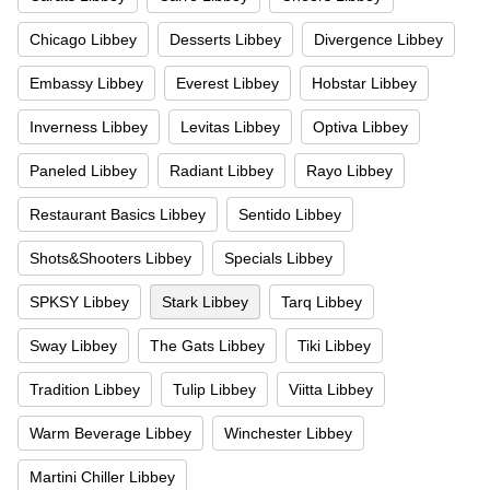
Chicago Libbey
Desserts Libbey
Divergence Libbey
Embassy Libbey
Everest Libbey
Hobstar Libbey
Inverness Libbey
Levitas Libbey
Optiva Libbey
Paneled Libbey
Radiant Libbey
Rayo Libbey
Restaurant Basics Libbey
Sentido Libbey
Shots&Shooters Libbey
Specials Libbey
SPKSY Libbey
Stark Libbey
Tarq Libbey
Sway Libbey
The Gats Libbey
Tiki Libbey
Tradition Libbey
Tulip Libbey
Viitta Libbey
Warm Beverage Libbey
Winchester Libbey
Martini Chiller Libbey