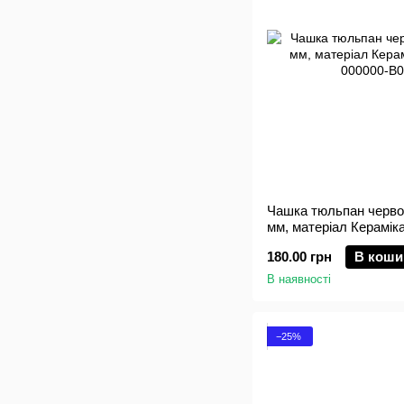
Чашка тюльпан червон
мм, матеріал Кераміка
180.00 грн
В коши
В наявності
−25%