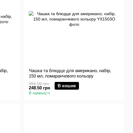
бір,
Чашка та блюдце для американо, набір,
150 мл, помаранчевого кольору
355.00 грн
В кошик
248.50 грн
В наявності