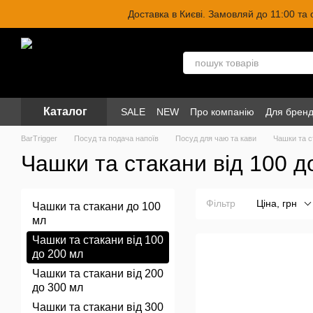
Перейти до основного контенту
Доставка в Києві. Замовляй до 11:00 та
Каталог
SALE
NEW
Про компанію
Для бренд
BarTrigger
Посуд та подача напоїв
Посуд для чаю та кави
Чашки та с
Чашки та стакани від 100 д
Фільтр
Ціна, грн
Чашки та стакани до 100
мл
Чашки та стакани від 100
до 200 мл
Чашки та стакани від 200
до 300 мл
Чашки та стакани від 300