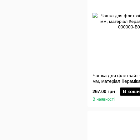
Чашка для флетвайт б
мм, матеріал Кераміка
267.00 грн
В коши
В наявності