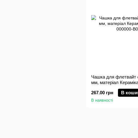
Чашка для флетвайт с
мм, матеріал Кераміка
267.00 грн
В коши
В наявності