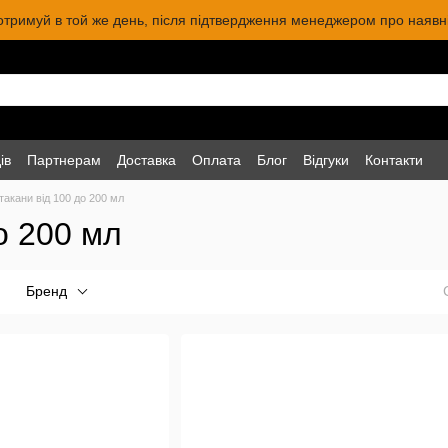
 отримуй в той же день, після підтвердження менеджером про наявніс
ів
Партнерам
Доставка
Оплата
Блог
Відгуки
Контакти
такани від 100 до 200 мл
о 200 мл
Бренд