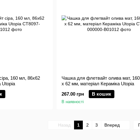
іра, 160 мл, 86х62
Чашка для флетвайт олива мат, 160
 Utopia
x 62 мм, матеріал Кераміка Utopia
к
267.00 грн
В кошик
В наявності
Назад
1
2
3
Вперед