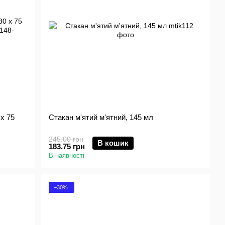
x 75
Стакан м'ятий м'ятний, 145 мл
245.00 грн
В кошик
183.75 грн
В наявності
−30%