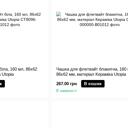
іла, 160 мл, 86х62
Чашка для флетвайт блакитна, 160 
 Utopia
86х62 мм, матеріал Кераміка Utopia
к
267.00 грн
В кошик
В наявності