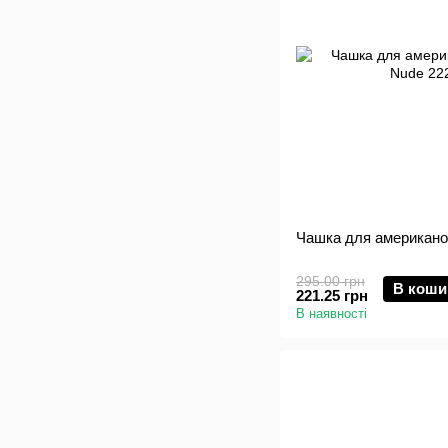
Чашка для американо,
295.00 грн
В коши
221.25 грн
В наявності