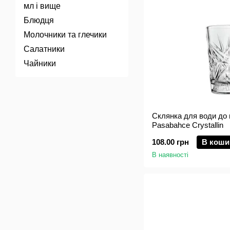
мл і вище
Блюдця
Молочники та глечики
Салатники
Чайники
Склянка для води до к
Pasabahce Crystallin
108.00 грн
В коши
В наявності