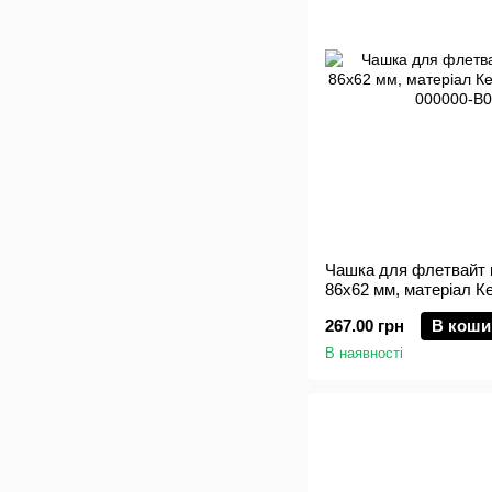
Чашка для флетвайт к
86х62 мм, матеріал Ке
267.00 грн
В коши
В наявності