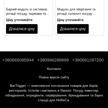
Барний модуль із системою
Модуль для зберігання та
ротації посуду, ящиками та
ротації скляного посуду
краплезбірником
STARTENDER GLASS PURE
Ціну уточнюйте
Ціну уточнюйте
STARTENDER GLASS
DRAWERS SSF
Дізнатися ціну
Дізнатися ціну
+380665085944
+380996288899
+380661297200
Контакти
Повна версія сайту
BarTrigger — комплексне постачання товарів для барів,
ресторанів, готелів і кав’ярень в Україні. Посуд, інвентар,
обладнання, інгредієнти, сервірування, брендування та барні
станції для HoReCa.