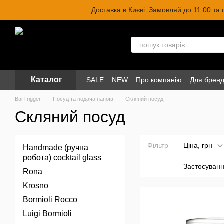
Перейти до основного контенту
Доставка в Києві. Замовляй до 11:00 та
Каталог
SALE
NEW
Про компанію
Для бренд
BarTrigger
Посуд та подача напоїв
Скляний посуд
Скляний посуд
Фільтр
Ціна, грн
Handmade (ручна
робота) cocktail glass
Застосуван
Rona
Krosno
Bormioli Rocco
Luigi Bormioli