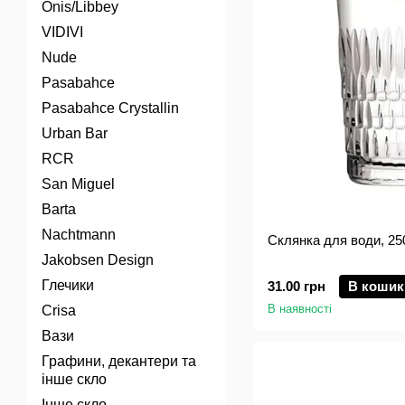
Onis/Libbey
VIDIVI
Nude
Pasabahce
Pasabahce Crystallin
Urban Bar
RCR
San Miguel
Barta
Nachtmann
Склянка для води, 25
Jakobsen Design
Глечики
31.00 грн
В кошик
В наявності
Crisa
Вази
Графини, декантери та
інше скло
Інше скло