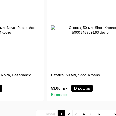
 Nova, Pasabahce
Стопка, 50 мл, Shot, Krosno
53.00 грн
В кошик
В наявності
Назад
1
2
3
4
5
6
...
5