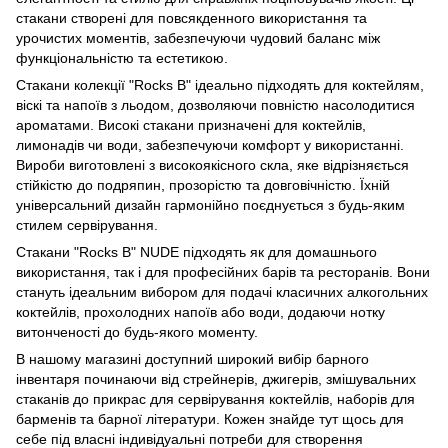
стакани створені для повсякденного використання та
урочистих моментів, забезпечуючи чудовий баланс між
функціональністю та естетикою.
Cтакани колекції "Rocks B" ідеально підходять для коктейлям,
віскі та напоїв з льодом, дозволяючи повністю насолодитися
ароматами. Високі стакани призначені для коктейлів,
лимонадів чи води, забезпечуючи комфорт у використанні.
Вироби виготовлені з високоякісного скла, яке відрізняється
стійкістю до подряпин, прозорістю та довговічністю. Їхній
універсальний дизайн гармонійно поєднується з будь-яким
стилем сервірування.
Стакани "Rocks B" NUDE підходять як для домашнього
використання, так і для професійних барів та ресторанів. Вони
стануть ідеальним вибором для подачі класичних алкогольних
коктейлів, прохолодних напоїв або води, додаючи нотку
витонченості до будь-якого моменту.
В нашому магазині доступний широкий вибір барного
інвентаря починаючи від стрейнерів, джигерів, змішувальних
стаканів до
прикрас для сервірування коктейлів
,
наборів для
барменів
та
барної літератури
. Кожен знайде тут щось для
себе під власні індивідуальні потреби для створення