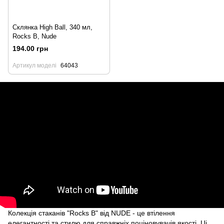
Склянка High Ball, 340 мл,
Rocks B, Nude
194.00 грн
Артикул моделі
64043
Колекція стаканів "Rocks B" від NUDE - це втілення
елегантності та стилю для справжніх поціновувачів якості. Ці