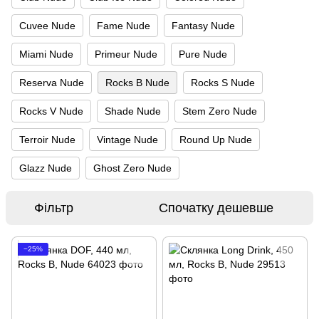
Cuvee Nude
Fame Nude
Fantasy Nude
Miami Nude
Primeur Nude
Pure Nude
Reserva Nude
Rocks B Nude
Rocks S Nude
Rocks V Nude
Shade Nude
Stem Zero Nude
Terroir Nude
Vintage Nude
Round Up Nude
Glazz Nude
Ghost Zero Nude
Фільтр
Спочатку дешевше
−25%