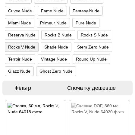
Cuvee Nude
Fame Nude
Fantasy Nude
Miami Nude
Primeur Nude
Pure Nude
Reserva Nude
Rocks B Nude
Rocks S Nude
Rocks V Nude
Shade Nude
Stem Zero Nude
Terroir Nude
Vintage Nude
Round Up Nude
Glazz Nude
Ghost Zero Nude
Фільтр
Спочатку дешевше