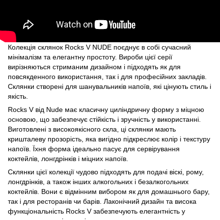
Колекція склянок Rocks V NUDE поєднує в собі сучасний
мінімалізм та елегантну простоту. Вироби цієї серії
вирізняються стриманим дизайном і підходять як для
повсякденного використання, так і для професійних закладів.
Склянки створені для шанувальників напоїв, які цінують стиль і
якість.
Rocks V від Nude має класичну циліндричну форму з міцною
основою, що забезпечує стійкість і зручність у використанні.
Виготовлені з високоякісного скла, ці склянки мають
кришталеву прозорість, яка вигідно підкреслює колір і текстуру
напоїв. Їхня форма ідеально пасує для сервірування
коктейлів, лонгдрінків і міцних напоїв.
Склянки цієї колекції чудово підходять для подачі віскі, рому,
лонгдрінків, а також інших алкогольних і безалкогольних
коктейлів. Вони є відмінним вибором як для домашнього бару,
так і для ресторанів чи барів. Лаконічний дизайн та висока
функціональність Rocks V забезпечують елегантність у