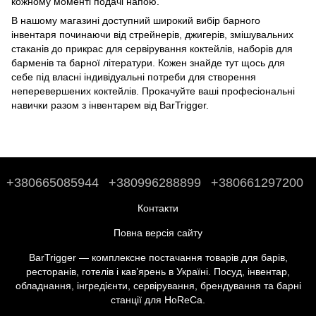
кожному моменті подачі напою.
В нашому магазині доступний широкий вибір барного
інвентаря починаючи від стрейнерів, джигерів, змішувальних
стаканів до
прикрас для сервірування коктейлів
,
наборів для
барменів
та
барної літератури
. Кожен знайде тут щось для
себе під власні індивідуальні потреби для створення
неперевершених коктейлів. Прокачуйте ваші професіональні
навички разом з інвентарем від BarTrigger.
+380665085944
+380996288899
+380661297200
Контакти
Повна версія сайту
BarTrigger — комплексне постачання товарів для барів,
ресторанів, готелів і кав’ярень в Україні. Посуд, інвентар,
обладнання, інгредієнти, сервірування, брендування та барні
станції для HoReCa.