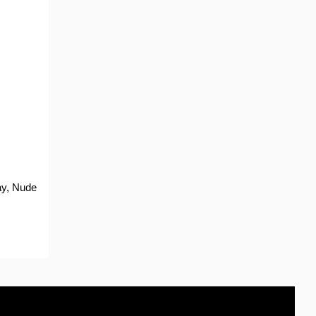
ay, Nude