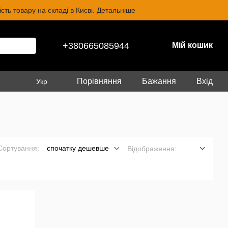
ть товару на складі в Києві. Детальніше
+380665085944
Мій кошик
Порівняння
Бажання
Вхід
Укр
Сортування:
спочатку дешевше
Відображення: