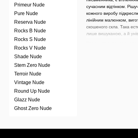
Primeur Nude
сучасним відтінком. Рішу
Pure Nude
кожного виробу підкресл
лінійним малюнком, виго
Reserva Nude
скошеного скла. Така ест
Rocks B Nude
лише вишуканою, а й уні
Rocks S Nude
Келихи та склянки з коле
Rocks V Nude
універсальністю, ідеальн
Shade Nude
коктейлів, таких як дайкір
Ернест Хемінгуей. Завдя
Stem Zero Nude
та високій якості скла, во
Terroir Nude
зручність використання.
Vintage Nude
використовувати склянки 
безалкогольних напоїв, 
Round Up Nude
лимонади.
Glazz Nude
Склянки "Hemingway" ста
Ghost Zero Nude
для будь-якого бару чи 
атмосферу, натхненну еп
Використовуйте ці склянки
коли Хемінгуей насолодж