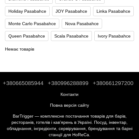
Holiday Pasabahce
JOY Pasabahce
Linka Pasabahce
Monte Carlo Pasabahce
Nova Pasabahce
Queen Pasabahce
Scala Pasabahce
Ivory Pasabahce
Немає товарів
+380665085944
+380996288899
+380661297200
Контакти
Повна версія сайту
BarTrigger — комплексне постачання товарів для барів,
ресторанів, готелів і кав’ярень в Україні. Посуд, інвентар,
обладнання, інгредієнти, сервірування, брендування та барні
станції для HoReCa.