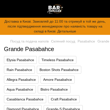
Доставка в Києві. Замовляй до 11:00 та отримуй в той же день,
після підтвердження менеджером про наявність товару на
складі в Києві. Детальніше
Посуд та подача напоїв
Скляний посуд
Pasabahce
Grande
Grande Pasabahce
Elysia Pasabahce
Timeless Pasabahce
Rain Pasabahce
Boston Shots Pasabahce
Allegra Pasabahce
Amore Pasabahce
Aqua Pasabahce
Bistro Pasabahce
Casablanca Pasabahce
Craft Pasabahce
Diamond Pasabahce
Grande-S Pasabahce