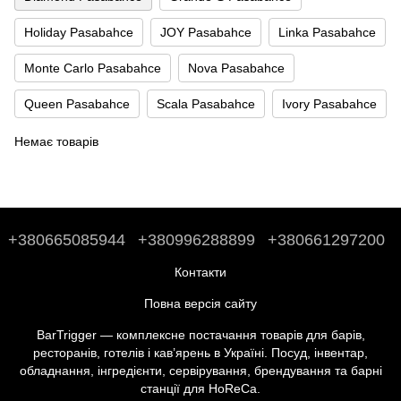
Holiday Pasabahce
JOY Pasabahce
Linka Pasabahce
Monte Carlo Pasabahce
Nova Pasabahce
Queen Pasabahce
Scala Pasabahce
Ivory Pasabahce
Немає товарів
+380665085944
+380996288899
+380661297200
Контакти
Повна версія сайту
BarTrigger — комплексне постачання товарів для барів,
ресторанів, готелів і кав’ярень в Україні. Посуд, інвентар,
обладнання, інгредієнти, сервірування, брендування та барні
станції для HoReCa.