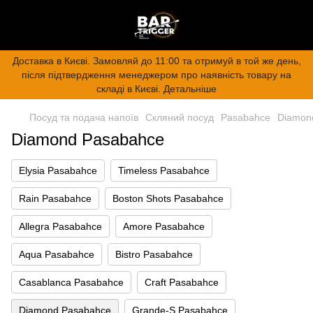
Доставка в Києві. Замовляй до 11:00 та отримуй в той же день,
після підтвердження менеджером про наявність товару на
складі в Києві. Детальніше
Посуд та подача напоїв
Скляний посуд
Pasabahce
Diamon
Diamond Pasabahce
Elysia Pasabahce
Timeless Pasabahce
Rain Pasabahce
Boston Shots Pasabahce
Allegra Pasabahce
Amore Pasabahce
Aqua Pasabahce
Bistro Pasabahce
Casablanca Pasabahce
Craft Pasabahce
Diamond Pasabahce
Grande-S Pasabahce