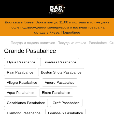
Доставка в Киеве. Заказывай до 11:00 и получай в тот же день
после подтверждения менеджером о наличии товара на
складе в Киеве. Подробнее
Посуда и подача напитков
Посуда из стекла
Pasabahce
Gr
Grande Pasabahce
Elysia Pasabahce
Timeless Pasabahce
Rain Pasabahce
Boston Shots Pasabahce
Allegra Pasabahce
Amore Pasabahce
Aqua Pasabahce
Bistro Pasabahce
Casablanca Pasabahce
Craft Pasabahce
Diamond Pasabahce
Grande-S Pasabahce