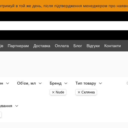
 отримуй в той же день, після підтвердження менеджером про наявніс
ів
Партнерам
Доставка
Оплата
Блог
Відгуки
Контакти
рн
Об'єм, мл
Бренд
Тип товару
Nude
Склянка
ування