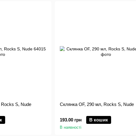
 Rocks S, Nude
Склянка OF, 290 мл, Rocks S, Nude
к
193.00 грн
В кошик
В наявності