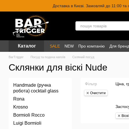
Перейти до основного контенту
Доставка в Києві. Замовляй до 11:00 та
Каталог
SALE
NEW
Про компанію
Для бренд
BarTrigger
Посуд та подача напоїв
Скляний посуд
Склянки для віскі Nude
Фільтр
Ціна, г
Handmade (ручна
робота) cocktail glass
Очистити
Rona
Застос
Krosno
Bormioli Rocco
Віскі
Luigi Bormioli