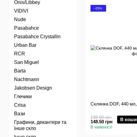
Onis/Libbey
−25%
VIDIVI
Nude
Pasabahce
Pasabahce Crystallin
Urban Bar
RCR
San Miguel
Barta
Nachtmann
Jakobsen Design
Глечики
Склянка DOF, 440 мл,
Crisa
Вази
198.00 грн
В коши
148.50 грн
Графини, декантери та
В наявності
інше скло
Інше скло