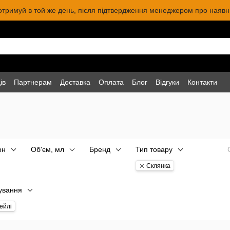
 отримуй в той же день, після підтвердження менеджером про наявніс
ів
Партнерам
Доставка
Оплата
Блог
Відгуки
Контакти
рн
Об'єм, мл
Бренд
Тип товару
Склянка
ування
ейлі