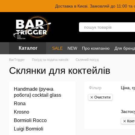
Перейти до основного контенту
Доставка в Києві. Замовляй до 11:00 та
Каталог
SALE
NEW
Про компанію
Для бренд
BarTrigger
Посуд та подача напоїв
Скляний посуд
Склянки для коктейлів
Фільтр
Ціна, г
Handmade (ручна
робота) cocktail glass
Очистити
Rona
Застос
Krosno
Bormioli Rocco
Кокт
Luigi Bormioli