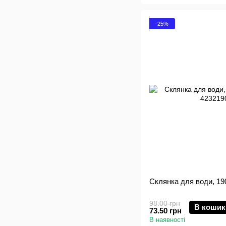
−25%
Склянка для води, 190
98.00 грн
В кошик
73.50 грн
В наявності