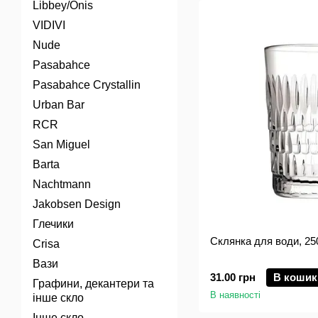
Libbey/Onis
VIDIVI
Nude
Pasabahce
Pasabahce Crystallin
Urban Bar
RCR
San Miguel
Barta
Nachtmann
Jakobsen Design
Глечики
Склянка для води, 25
Crisa
Вази
31.00 грн
В кошик
Графини, декантери та
В наявності
інше скло
Інше скло