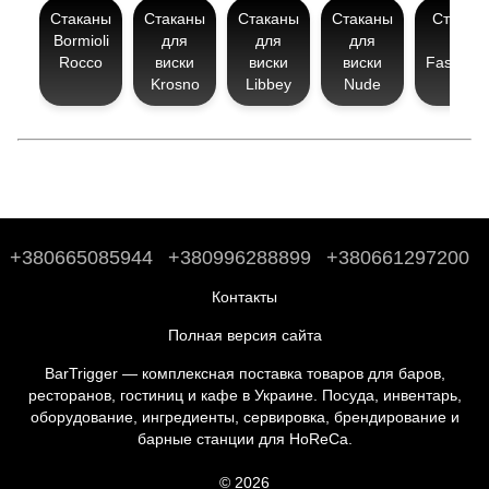
Стаканы
Стаканы
Стаканы
Стаканы
Стакан
Bormioli
для
для
для
Old
Rocco
виски
виски
виски
Fashion
Krosno
Libbey
Nude
+380665085944
+380996288899
+380661297200
Контакты
Полная версия сайта
BarTrigger — комплексная поставка товаров для баров,
ресторанов, гостиниц и кафе в Украине. Посуда, инвентарь,
оборудование, ингредиенты, сервировка, брендирование и
барные станции для HoReCa.
© 2026