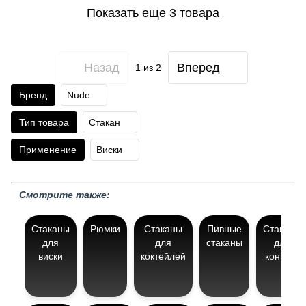
Показать еще 3 товара
Назад
Вперед
1
из 2
Бренд
Nude
Тип товара
Стакан
Применение
Виски
Смотрите также:
Стаканы
Рюмки
Стаканы
Пивные
Стаканы
для
для
стаканы
для
виски
коктейлей
коньяка