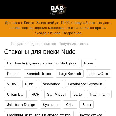
Доставка в Киеве. Заказывай до 11:00 и получай в тот же день
после подтверждения менеджером о наличии товара на
складе в Киеве. Подробнее
Посуда и подача напитков
Посуда из стекла
Стаканы для виски Nude
Handmade (ручная работа) cocktail glass
Rona
Krosno
Bormioli Rocco
Luigi Bormioli
Libbey/Onis
VIDIVI
Nude
Pasabahce
Pasabahce Crystallin
Urban Bar
RCR
San Miguel
Barta
Nachtmann
Jakobsen Design
Кувшины
Crisa
Вазы
Графины, декантеры и другое стекло
Другое стекло