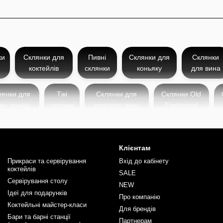
ки
Склянки для
Пивні
Склянки для
Склянки
коктейлів
склянки
коньяку
для вина
лянки для
Тікі
Склянки для
Склянки Old
ин тоніка
склянки
ігристого вина
Fashioned
Клієнтам
Прикраси та сервірування
Вхід до кабінету
коктейлів
SALE
Сервірування столу
NEW
Ідеї для подарунків
Про компанію
Коктейльні майстер-класи
Для брендів
Бари та барні станції
Партнерам