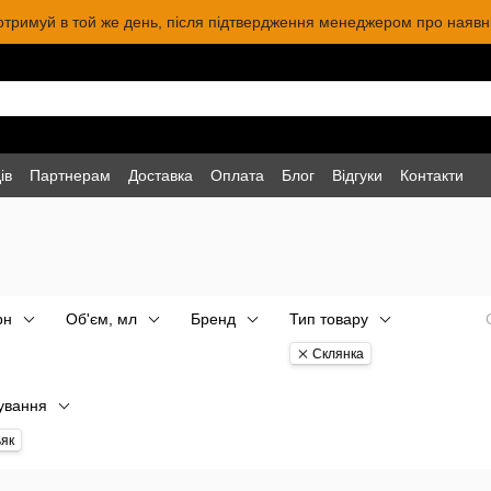
 отримуй в той же день, після підтвердження менеджером про наявніс
ів
Партнерам
Доставка
Оплата
Блог
Відгуки
Контакти
рн
Об'єм, мл
Бренд
Тип товару
Склянка
ування
як