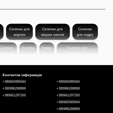
Склянки для
Склянки для
Склянки
мартіні
міцних напоїв
для сидру
Склянки
Бокалы
Чарки
Склянки для
Хайбол
безалкогольних
напоїв
Контактна інформація
+380665085944
+380665085944
+380996288899
+380996288899
+380661297200
+380661297200
+380665085944
+380996288899