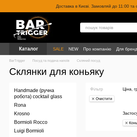
Перейти до основного контенту
Доставка в Києві. Замовляй до 11:00 та
Каталог
SALE
NEW
Про компанію
Для бренд
BarTrigger
Посуд та подача напоїв
Скляний посуд
Склянки для коньяку
Фільтр
Ціна, г
Handmade (ручна
робота) cocktail glass
Очистити
Rona
Застос
Krosno
Bormioli Rocco
Конь
Luigi Bormioli