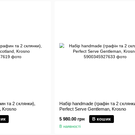
ин та 2 склянки),
Набір handmade (графін та 2 склянки
, Krosno
Perfect Serve Gentleman, Krosno
шик
5 980.00 грн
В кошик
В наявності