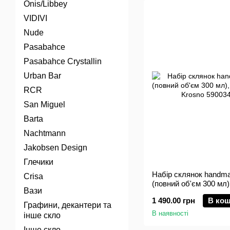
Onis/Libbey
VIDIVI
Nude
Pasabahce
Pasabahce Crystallin
Urban Bar
RCR
San Miguel
Barta
Nachtmann
Jakobsen Design
Глечики
Набір склянок handma
Crisa
(повний об'єм 300 мл)
Вази
Scotland, Krosno
1 490.00 грн
В ко
Графини, декантери та
В наявності
інше скло
Інше скло