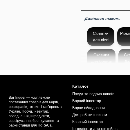
Дивіться також:
Склянки
Рюм
для віскі
Склянки
Ск
для бренді
Дж
Каталог
Посуд та подача напоїв
BarTrigger — комплексне
Барний інвентар
постачання товарів для барів,
ресторанів, готелів і кав’ярень в
Барне обладнання
Україні. Посуд, інвентар,
Для роботи з вином
обладнання, інгредієнти,
сервірування, брендування та
Кавовий інвентар
барні станції для HoReCa.
Інгредієнти для коктейлів