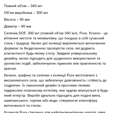
Повний об'єм – 340 мл
Об’єм виробника – 300 мл
Висота – 95 мм
Діаметр – 80 мм
Склянка DOF, 300 мл (повний об'єм 340 мл), Pure, Krosno - це
втілення чистоти та мінімалізму, що поєднує в собі сучасний
стиль і традиції. Келих цієї колекції вирізняються витонченою
формою та бездоганною прозорістю скла, які додають
елегантності будь-якому столу. Завдяки універсальному
дизайну, келих підходить для щоденного використання та
урочистих подій, забезпечуючи гармонію між практичністю та
красою.
Келихи, графіни та склянки з колекції Pure виготовлені з
високоякісного скла, що забезпечує довговічність і стійкість до
подряпин. Їх лаконічний дизайн із простими лініями
підкреслює позачасову естетику, яка чудово вписується в будь-
який інтер'єр. Вироби ідеально підходять для подачі вина,
шампанського, горілки або води, створюючи атмосферу
витонченості та стилю.
Колекція Pure створена для найрізноманітніших напоїв: пива,