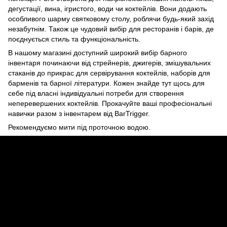
дегустації, вина, ігристого, води чи коктейлів. Вони додають
особливого шарму святковому столу, роблячи будь-який захід
незабутнім. Також це чудовий вибір для ресторанів і барів, де
поєднується стиль та функціональність.
В нашому магазині доступний широкий вибір барного
інвентаря починаючи від стрейнерів, джигерів, змішувальних
стаканів до прикрас для сервірування коктейлів, наборів для
барменів та барної літератури. Кожен знайде тут щось для
себе під власні індивідуальні потреби для створення
неперевершених коктейлів. Прокачуйте ваші професіональні
навички разом з інвентарем від BarTrigger.
Рекомендуємо мити під проточною водою.