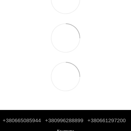
+380665085944
+380996288899
+380661297200