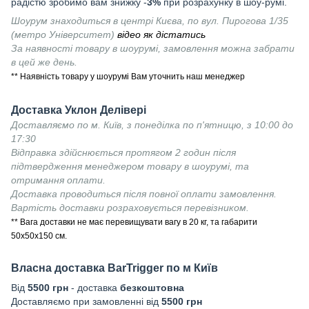
радістю зробимо вам знижку -
3%
при розрахунку в шоу-румі.
Шоурум знаходиться в центрі Києва, по вул. Пирогова 1/35
(метро Університет)
відео як дістатись
За наявності товару в шоурумі, замовлення можна забрати
в цей же день.
** Наявність товару у шоурумі Вам уточнить наш менеджер
Доставка Уклон Делівері
Доставляємо по м. Київ, з понеділка по п'ятницю, з 10:00 до
17:30
Відправка здійснюється протягом 2 годин після
підтвердження менеджером товару в шоурумі, та
отримання оплати.
Доставка проводиться після повної оплати замовлення.
Вартість доставки розраховується перевізником.
** Вага доставки не має перевищувати вагу в 20 кг, та габарити
50х50х150 см.
Власна доставка
BarTrigger
по м Київ
Від
55
00 грн
- доставка
безкоштовна
Доставляємо при замовленні від
5500 грн