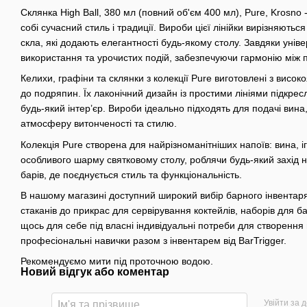
Склянка High Ball, 380 мл (повний об'єм 400 мл), Pure, Krosno 
собі сучасний стиль і традиції. Вироби цієї лінійки вирізняю
скла, які додають елегантності будь-якому столу. Завдяки уні
використання та урочистих подій, забезпечуючи гармонію між 
Келихи, графіни та склянки з колекції Pure виготовлені з високоя
до подряпин. Їх лаконічний дизайн із простими лініями підкрес
будь-який інтер’єр. Вироби ідеально підходять для подачі вин
атмосферу витонченості та стилю.
Колекція Pure створена для найрізноманітніших напоїв: вина, і
особливого шарму святковому столу, роблячи будь-який захід н
барів, де поєднується стиль та функціональність.
В нашому магазині доступний широкий вибір барного інвентаря
стаканів до прикрас для сервірування коктейлів, наборів для б
щось для себе під власні індивідуальні потреби для створенн
професіональні навички разом з інвентарем від BarTrigger.
Рекомендуємо мити під проточною водою.
Новий відгук або коментар
Увійти за 