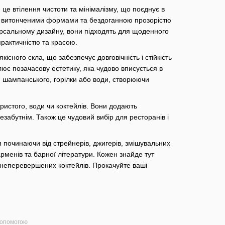
- це втілення чистоти та мінімалізму, що поєднує в
ться витонченими формами та бездоганною прозорістю
версальному дизайну, вони підходять для щоденного
практичністю та красою.
кісного скла, що забезпечує довговічність і стійкість
лює позачасову естетику, яка чудово вписується в
а, шампанського, горілки або води, створюючи
гристого, води чи коктейлів. Вони додають
езабутнім. Також це чудовий вибір для ресторанів і
 починаючи від стрейнерів, джигерів, змішувальних
арменів та барної літератури. Кожен знайде тут
я неперевершених коктейлів. Прокачуйте ваші
допомогою