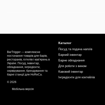
Каталог
Посуд та подача напоїв
BarTrigger — комплексне
Барний інвентар
постачання товарів для барів,
ресторанів, готелів і кав’ярень в
Барне обладнання
Україні. Посуд, інвентар,
Для роботи з вином
обладнання, інгредієнти,
сервірування, брендування та
Кавовий інвентар
барні станції для HoReCa.
Інгредієнти для коктейлів
© 2026
Мобільна версія