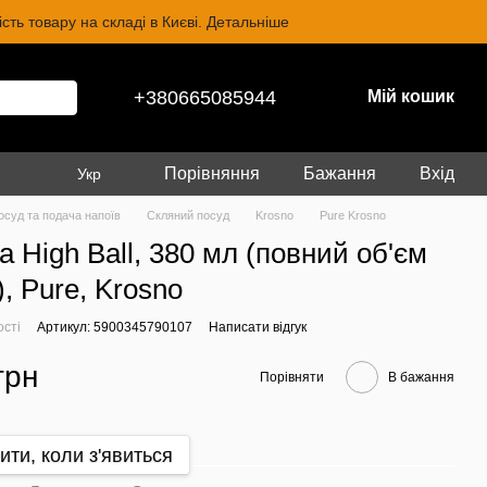
ть товару на складі в Києві. Детальніше
+380665085944
Мій кошик
Порівняння
Бажання
Вхід
Укр
осуд та подача напоїв
Скляний посуд
Krosno
Pure Krosno
а High Ball, 380 мл (повний об'єм
, Pure, Krosno
ості
Артикул: 5900345790107
Написати відгук
грн
Порівняти
В бажання
ити, коли з'явиться