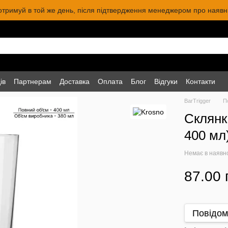
 отримуй в той же день, після підтвердження менеджером про наявніс
ів
Партнерам
Доставка
Оплата
Блог
Відгуки
Контакти
BarTrigger
П
Склянк
400 мл)
Немає в наявн
87.00 
Повідом