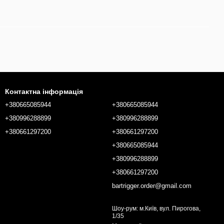
Контактна інформація
+380665085944
+380665085944
+380996288899
+380996288899
+380661297200
+380661297200
+380665085944
+380996288899
+380661297200
bartrigger.order@gmail.com
Шоу-рум: м.Київ, вул. Пирогова,
1/35