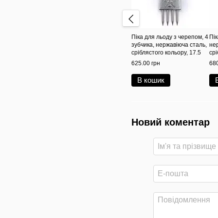
Піка для льоду з черепом, 4
Пік
зубчика, нержавіюча сталь,
не
сріблястого кольору, 17.5
срі
см, BarTrigger
см,
625.00 грн
680
В кошик
Новий коментар