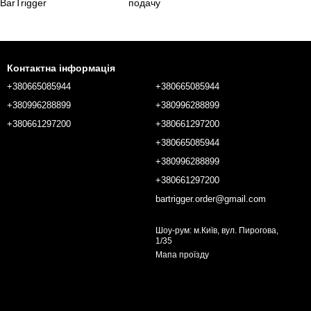
 BarTrigger
подачу
Контактна інформація
+380665085944
+380665085944
+380996288899
+380996288899
+380661297200
+380661297200
+380665085944
+380996288899
+380661297200
bartrigger.order@gmail.com
Шоу-рум: м.Київ, вул. Пирогова,
1/35
Мапа проїзду