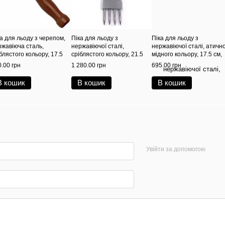
а для льоду з черепом,
Піка для льоду з
Піка для льоду з
ржавіюча сталь,
нержавіючої сталі,
нержавіючої сталі, атичн
блястого кольору, 17.5
сріблястого кольору, 21.5
мідного кольору, 17.5 см,
 BarTrigger
см, BarTrigger
BarTrigger
.00 грн
1 280.00 грн
695.00 грн
В кошик
В кошик
В кошик
Увійти за допомогою