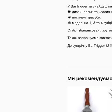
У BarTrigger ти знайдеш пік
💀 дизайнерські та класичні
🔱 посилені тризуби;
🧊 моделі на 1, 3 та 4 зубц
Стійкі, збалансовані, зручн
Також запрошуємо завітати
До зустрічі у BarTrigger 🙌
Ми рекомендуєм