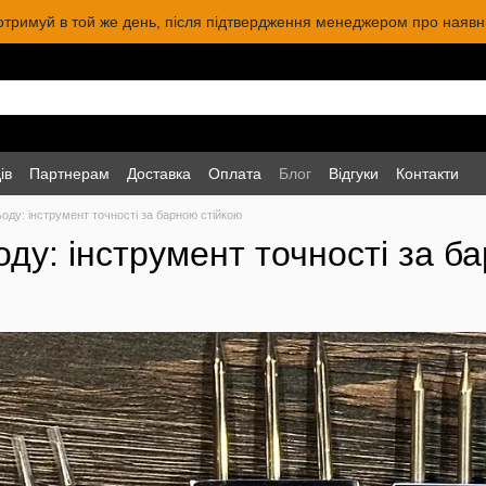
 отримуй в той же день, після підтвердження менеджером про наявніс
ів
Партнерам
Доставка
Оплата
Блог
Відгуки
Контакти
ьоду: інструмент точності за барною стійкою
оду: інструмент точності за б