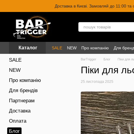
Перейти до основного контенту
Доставка в Києві. Замовляй до 11:00 та
Каталог
SALE
NEW
Про компанію
Для бренд
SALE
BarTrigger
Блог
Піки для л
Піки для ль
NEW
Про компанію
25 листопада 2025
Для брендів
Партнерам
Доставка
Оплата
Блог