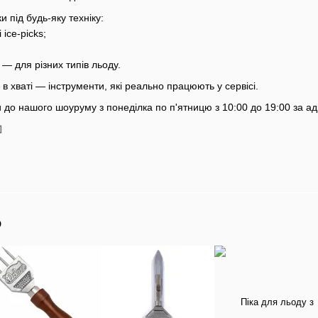
и під будь-яку техніку:
 ice-picks;
і — для різних типів льоду.
і в хваті — інструменти, які реально працюють у сервісі.
 до нашого шоуруму з понеділка по п'ятницю з 10:00 до 19:00 за адр

о