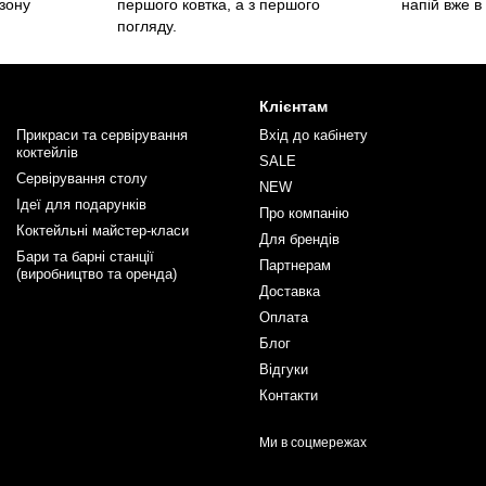
зону
першого ковтка, а з першого
напій вже в
погляду.
Клієнтам
Прикраси та сервірування
Вхід до кабінету
коктейлів
SALE
Сервірування столу
NEW
Ідеї для подарунків
Про компанію
Коктейльні майстер-класи
Для брендів
Бари та барні станції
Партнерам
(виробництво та оренда)
Доставка
Оплата
Блог
Відгуки
Контакти
Ми в соцмережах