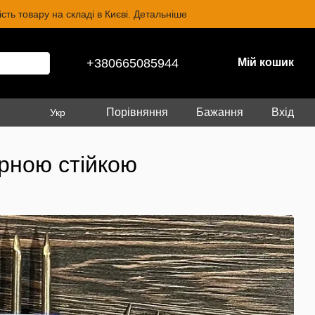
ть товару на складі в Києві. Детальніше
+380665085944
Мій кошик
Порівняння
Бажання
Вхід
Укр
арною стійкою