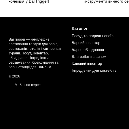
колекція у BarTrigger!
інструменти винного се
Каталог
Посуд та подача напоїв
BarTrigger — комплексне
Барний інвентар
постачання товарів для барів,
ресторанів, готелів і кав’ярень в
Барне обладнання
Україні. Посуд, інвентар,
Для роботи з вином
обладнання, інгредієнти,
сервірування, брендування та
Кавовий інвентар
барні станції для HoReCa.
Інгредієнти для коктейлів
© 2026
Мобільна версія