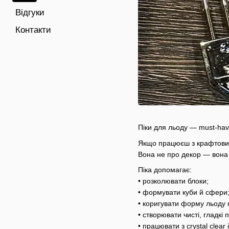
Відгуки
Контакти
Піки для льоду — must-have
Якщо працюєш з крафтовим 
Вона не про декор — вона
Піка допомагає:
• розколювати блоки;
• формувати куби й сфери
• коригувати форму льоду
• створювати чисті, гладкі
• працювати з crystal clear