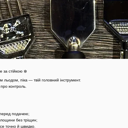
 за стійкою ❄️
льодом, піка — твій головний інструмент.
 про контроль.
;
 перед подачею;
 площини без тріщин;
 ice точно й швидко.