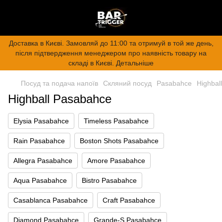
Доставка в Києві. Замовляй до 11:00 та отримуй в той же день,
після підтвердження менеджером про наявність товару на
складі в Києві. Детальніше
Посуд та подача напоїв
Скляний посуд
Pasabahce
Highbal
Highball Pasabahce
Elysia Pasabahce
Timeless Pasabahce
Rain Pasabahce
Boston Shots Pasabahce
Allegra Pasabahce
Amore Pasabahce
Aqua Pasabahce
Bistro Pasabahce
Casablanca Pasabahce
Craft Pasabahce
Diamond Pasabahce
Grande-S Pasabahce