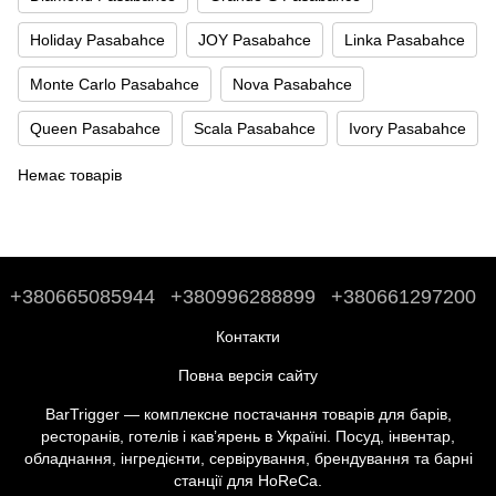
Holiday Pasabahce
JOY Pasabahce
Linka Pasabahce
Monte Carlo Pasabahce
Nova Pasabahce
Queen Pasabahce
Scala Pasabahce
Ivory Pasabahce
Немає товарів
+380665085944
+380996288899
+380661297200
Контакти
Повна версія сайту
BarTrigger — комплексне постачання товарів для барів,
ресторанів, готелів і кав’ярень в Україні. Посуд, інвентар,
обладнання, інгредієнти, сервірування, брендування та барні
станції для HoReCa.